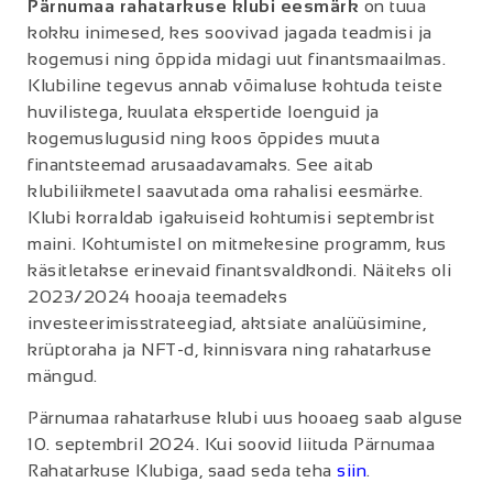
Pärnumaa rahatarkuse klubi eesmärk
on tuua
kokku inimesed, kes soovivad jagada teadmisi ja
kogemusi ning õppida midagi uut finantsmaailmas.
Klubiline tegevus annab võimaluse kohtuda teiste
huvilistega, kuulata ekspertide loenguid ja
kogemuslugusid ning koos õppides muuta
finantsteemad arusaadavamaks. See aitab
klubiliikmetel saavutada oma rahalisi eesmärke.
Klubi korraldab igakuiseid kohtumisi septembrist
maini. Kohtumistel on mitmekesine programm, kus
käsitletakse erinevaid finantsvaldkondi. Näiteks oli
2023/2024 hooaja teemadeks
investeerimisstrateegiad, aktsiate analüüsimine,
krüptoraha ja NFT-d, kinnisvara ning rahatarkuse
mängud.
Pärnumaa rahatarkuse klubi uus hooaeg saab alguse
10. septembril 2024. Kui soovid liituda Pärnumaa
Rahatarkuse Klubiga, saad seda teha
siin
.