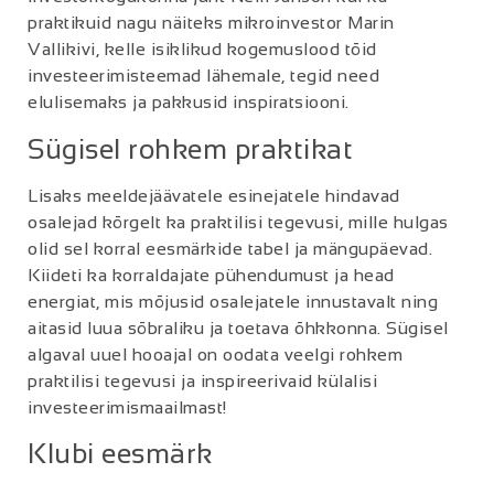
praktikuid nagu näiteks mikroinvestor Marin
Vallikivi, kelle isiklikud kogemuslood tõid
investeerimisteemad lähemale, tegid need
elulisemaks ja pakkusid inspiratsiooni.
Sügisel rohkem praktikat
Lisaks meeldejäävatele esinejatele hindavad
osalejad kõrgelt ka praktilisi tegevusi, mille hulgas
olid sel korral eesmärkide tabel ja mängupäevad.
Kiideti ka korraldajate pühendumust ja head
energiat, mis mõjusid osalejatele innustavalt ning
aitasid luua sõbraliku ja toetava õhkkonna. Sügisel
algaval uuel hooajal on oodata veelgi rohkem
praktilisi tegevusi ja inspireerivaid külalisi
investeerimismaailmast!
Klubi eesmärk