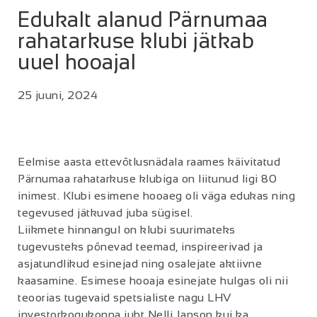
Edukalt alanud Pärnumaa
rahatarkuse klubi jätkab
uuel hooajal
25 juuni, 2024
Eelmise aasta ettevõtlusnädala raames käivitatud
Pärnumaa rahatarkuse klubiga on liitunud ligi 80
inimest. Klubi esimene hooaeg oli väga edukas ning
tegevused jätkuvad juba sügisel.
Liikmete hinnangul on klubi suurimateks
tugevusteks põnevad teemad, inspireerivad ja
asjatundlikud esinejad ning osalejate aktiivne
kaasamine. Esimese hooaja esinejate hulgas oli nii
teoorias tugevaid spetsialiste nagu LHV
investorkogukonna juht Nelli Janson kui ka