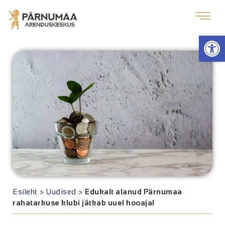
Op
Esileht
>
Uudised
>
Edukalt alanud Pärnumaa
rahatarkuse klubi jätkab uuel hooajal