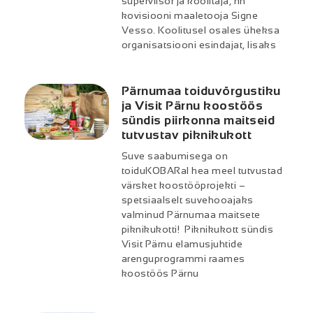
superviisor ja koolitaja, nn
kovisiooni maaletooja Signe
Vesso. Koolitusel osales üheksa
organisatsiooni esindajat, lisaks
Pärnumaa toiduvõrgustiku
ja Visit Pärnu koostöös
sündis piirkonna maitseid
tutvustav piknikukott
Suve saabumisega on
toiduKOBARal hea meel tutvustad
värsket koostööprojekti –
spetsiaalselt suvehooajaks
valminud Pärnumaa maitsete
piknikukotti! Piknikukott sündis
Visit Pärnu elamusjuhtide
arenguprogrammi raames
koostöös Pärnu