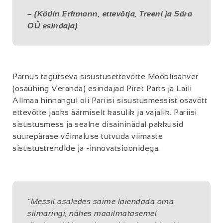
–
(Kätlin Erkmann, ettevõtja, Treeni ja Sära
OÜ esindaja)
Pärnus tegutseva sisustusettevõtte Mööblisahver
(osaühing Veranda) esindajad Piret Parts ja Laili
Allmaa hinnangul oli Pariisi sisustusmessist osavõtt
ettevõtte jaoks äärmiselt kasulik ja vajalik. Pariisi
sisustusmess ja sealne disaininädal pakkusid
suurepärase võimaluse tutvuda viimaste
sisustustrendide ja -innovatsioonidega.
“Messil osaledes saime laiendada oma
silmaringi, nähes maailmatasemel