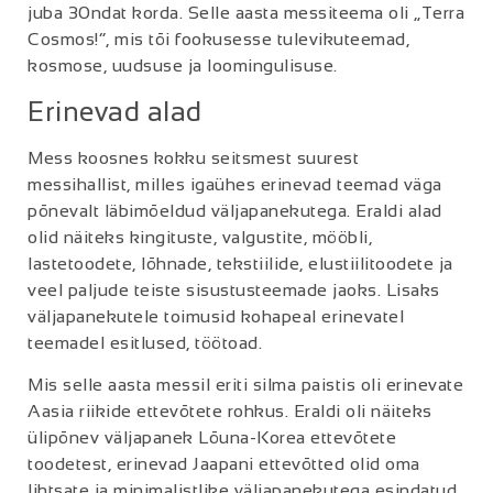
juba 30ndat korda. Selle aasta messiteema oli „Terra
Cosmos!“, mis tõi fookusesse tulevikuteemad,
kosmose, uudsuse ja loomingulisuse.
Erinevad alad
Mess koosnes kokku seitsmest suurest
messihallist, milles igaühes erinevad teemad väga
põnevalt läbimõeldud väljapanekutega. Eraldi alad
olid näiteks kingituste, valgustite, mööbli,
lastetoodete, lõhnade, tekstiilide, elustiilitoodete ja
veel paljude teiste sisustusteemade jaoks. Lisaks
väljapanekutele toimusid kohapeal erinevatel
teemadel esitlused, töötoad.
Mis selle aasta messil eriti silma paistis oli erinevate
Aasia riikide ettevõtete rohkus. Eraldi oli näiteks
ülipõnev väljapanek Lõuna-Korea ettevõtete
toodetest, erinevad Jaapani ettevõtted olid oma
lihtsate ja minimalistlike väljapanekutega esindatud.