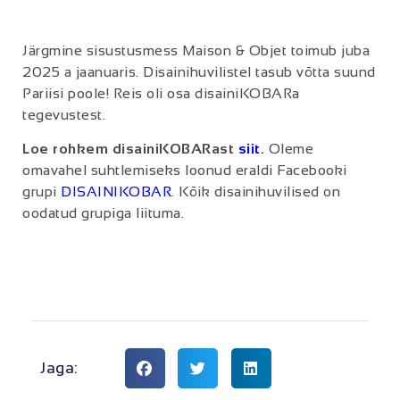
Järgmine sisustusmess Maison & Objet toimub juba
2025 a jaanuaris. Disainihuvilistel tasub võtta suund
Pariisi poole! Reis oli osa disainiKOBARa
tegevustest.
Loe rohkem disainiKOBARast
siit
.
Oleme
omavahel suhtlemiseks loonud eraldi Facebooki
grupi
DISAINIKOBAR
. Kõik disainihuvilised on
oodatud grupiga liituma.
Jaga: