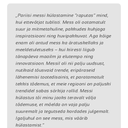
„Pariisi messi külastamine “raputas” mind,
kui ettevõtjat tublisti. Mess oli ootamatult
suur ja mitmetahuline, pakkudes kuhjaga
inspiratsiooni ning huvipakkuvat. Aga kõige
enam oli antud mess ka äratuskellaks ja
meeldetuletuseks – kui kiiresti liigub
tänapäeva maailm ja elutempo ning
innovatsioon. Messil oli nii palju uudsust,
nutikaid tõusvaid trende, eripäraseid
lähenemisi tootedisainis, et paratamatult
tekkis tõdemus, et meie regiooni on paljuski
trendidel sabas sörkija rollid. Messi
külastus tõi minu jaoks teravalt välja
tõdemuse, et mõelda on vaja palju
suuremalt ja tegutseda kordades julgemalt.
Igaljuhul on see mess, mis väärib
külastamist.“