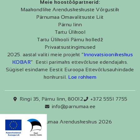
Meie koostööpartnerid:
Maakondlike Arenduskeskuste Võrgustik
Pärnumaa Omavalitsuste Liit
Pärnu linn
Tartu Ülikool
Tartu Ülikooli Pärnu kolledž
Privaatsustingimused
2025. aastal valiti meie projekt “
Innovatsioonikeskus
KOBAR
” Eesti parimaks ettevõtluse edendajaks.
Sügisel esindame Eestit Euroopa Ettevõtlusauhindade
konkursil.
Loe rohkem
Ringi 35, Pärnu linn, 80012
+372 5551 7755
info@parnumaa.ee
Pärnumaa Arenduskeskus 2026