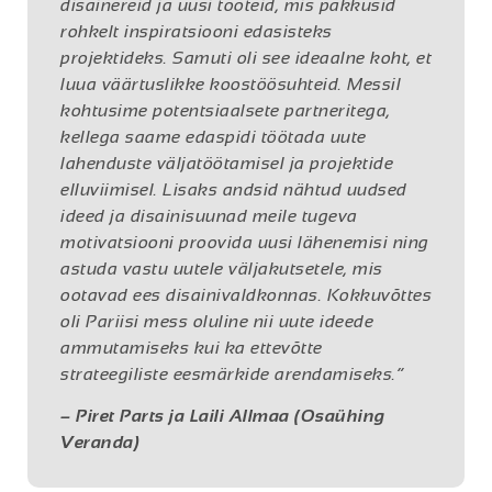
disainereid ja uusi tooteid, mis pakkusid
rohkelt inspiratsiooni edasisteks
projektideks. Samuti oli see ideaalne koht, et
luua väärtuslikke koostöösuhteid. Messil
kohtusime potentsiaalsete partneritega,
kellega saame edaspidi töötada uute
lahenduste väljatöötamisel ja projektide
elluviimisel. Lisaks andsid nähtud uudsed
ideed ja disainisuunad meile tugeva
motivatsiooni proovida uusi lähenemisi ning
astuda vastu uutele väljakutsetele, mis
ootavad ees disainivaldkonnas. Kokkuvõttes
oli Pariisi mess oluline nii uute ideede
ammutamiseks kui ka ettevõtte
strateegiliste eesmärkide arendamiseks.”
– Piret Parts ja Laili Allmaa (Osaühing
Veranda)