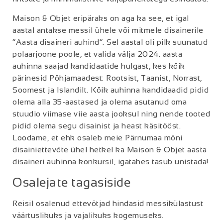
Maison & Objet eripäraks on aga ka see, et igal
aastal antakse messil ühele või mitmele disainerile
“Aasta disaineri auhind”. Sel aastal oli pilk suunatud
polaarjoone poole, et valida välja 2024. aasta
auhinna saajad kandidaatide hulgast, kes kõik
pärinesid Põhjamaadest: Rootsist, Taanist, Norrast,
Soomest ja Islandilt. Kõik auhinna kandidaadid pidid
olema alla 35-aastased ja olema asutanud oma
stuudio viimase viie aasta jooksul ning nende tooted
pidid olema segu disainist ja heast käsitööst.
Loodame, et ehk osaleb meie Pärnumaa mõni
disainiettevõte ühel hetkel ka Maison & Objet aasta
disaineri auhinna konkursil, igatahes tasub unistada!
Osalejate tagasiside
Reisil osalenud ettevõtjad hindasid messikülastust
väärtuslikuks ja vajalikuks kogemuseks.