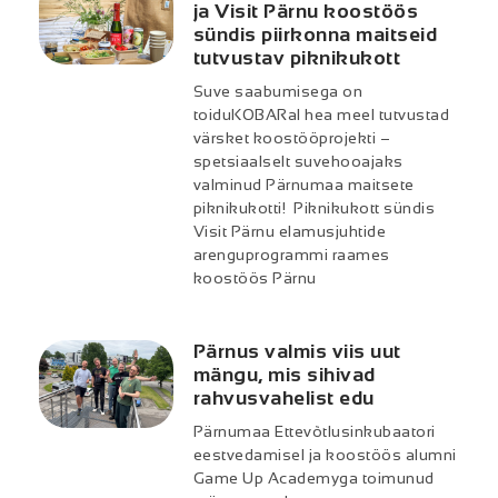
ja Visit Pärnu koostöös
sündis piirkonna maitseid
tutvustav piknikukott
Suve saabumisega on
toiduKOBARal hea meel tutvustad
värsket koostööprojekti –
spetsiaalselt suvehooajaks
valminud Pärnumaa maitsete
piknikukotti! Piknikukott sündis
Visit Pärnu elamusjuhtide
arenguprogrammi raames
koostöös Pärnu
Pärnus valmis viis uut
mängu, mis sihivad
rahvusvahelist edu
Pärnumaa Ettevõtlusinkubaatori
eestvedamisel ja koostöös alumni
Game Up Academyga toimunud