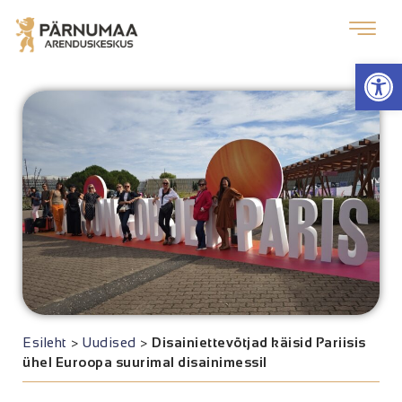
Op
Esileht
>
Uudised
>
Disainiettevõtjad käisid Pariisis
ühel Euroopa suurimal disainimessil