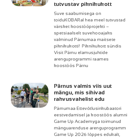
tutvustav piknikukott
Suve saabumisega on
toiduKOBARal hea meel tutvustad
värsket koostööprojekti –
spetsiaalselt suvehooajaks
valminud Pärnumaa maitsete
piknikukotti! Piknikukott sündis
Visit Pärnu elamusjuhtide
arenguprogrammi raames
koostöös Pärnu
Pärnus valmis viis uut
mängu, mis sihivad
rahvusvahelist edu
Pärnumaa Ettevõtlusinkubaatori
eestvedamisel ja koostöös alumni
Game Up Academyga toimunud
mänguarenduse arenguprogramm
Game Up 2026 lõppes edukalt,