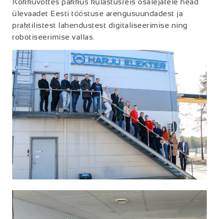
Kokkuvõttes pakkus külastusreis osalejatele head
ülevaadet Eesti tööstuse arengusuundadest ja
praktilistest lahendustest digitaliseerimise ning
robotiseerimise vallas.