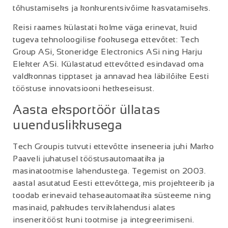
tõhustamiseks ja konkurentsivõime kasvatamiseks.
Reisi raames külastati kolme väga erinevat, kuid
tugeva tehnoloogilise fookusega ettevõtet: Tech
Group ASi, Stoneridge Electronics ASi ning Harju
Elekter ASi. Külastatud ettevõtted esindavad oma
valdkonnas tipptaset ja annavad hea läbilõike Eesti
tööstuse innovatsiooni hetkeseisust.
Aasta eksportöör üllatas
uuenduslikkusega
Tech Groupis tutvuti ettevõtte inseneeria juhi Marko
Paaveli juhatusel tööstusautomaatika ja
masinatootmise lahendustega. Tegemist on 2003.
aastal asutatud Eesti ettevõttega, mis projekteerib ja
toodab erinevaid tehaseautomaatika süsteeme ning
masinaid, pakkudes terviklahendusi alates
inseneritööst kuni tootmise ja integreerimiseni.