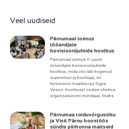
Veel uudiseid
Pärnumaal toimus
tööandjate
kovisioonijuhtide koolitus
Pärnumaal toimus 11. juunil
tööandjate kovisioonijuhtide
koolitus, mida viis läbi kogenud
superviisor ja koolitaja, nn
kovisiooni maaletooja Signe
Vesso. Koolitusel osales üheksa
organisatsiooni esindajat, lisaks
Pärnumaa toiduvõrgustiku
ja Visit Pärnu koostöös
sündis piirkonna maitseid