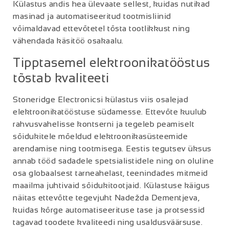
Külastus andis hea ülevaate sellest, kuidas nutikad
masinad ja automatiseeritud tootmisliinid
võimaldavad ettevõtetel tõsta tootlikkust ning
vähendada käsitöö osakaalu.
Tipptasemel elektroonikatööstus
tõstab kvaliteeti
Stoneridge Electronicsi külastus viis osalejad
elektroonikatööstuse südamesse. Ettevõte kuulub
rahvusvahelisse kontserni ja tegeleb peamiselt
sõidukitele mõeldud elektroonikasüsteemide
arendamise ning tootmisega. Eestis tegutsev üksus
annab tööd sadadele spetsialistidele ning on oluline
osa globaalsest tarneahelast, teenindades mitmeid
maailma juhtivaid sõidukitootjaid. Külastuse käigus
näitas ettevõtte tegevjuht Nadežda Dementjeva,
kuidas kõrge automatiseerituse tase ja protsessid
tagavad toodete kvaliteedi ning usaldusväärsuse.