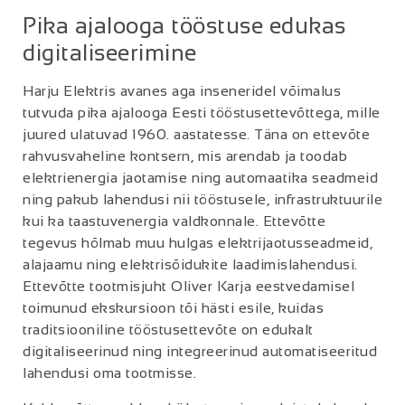
Pika ajalooga tööstuse edukas
digitaliseerimine
Harju Elektris avanes aga inseneridel võimalus
tutvuda pika ajalooga Eesti tööstusettevõttega, mille
juured ulatuvad 1960. aastatesse. Täna on ettevõte
rahvusvaheline kontsern, mis arendab ja toodab
elektrienergia jaotamise ning automaatika seadmeid
ning pakub lahendusi nii tööstusele, infrastruktuurile
kui ka taastuvenergia valdkonnale. Ettevõtte
tegevus hõlmab muu hulgas elektrijaotusseadmeid,
alajaamu ning elektrisõidukite laadimislahendusi.
Ettevõtte tootmisjuht Oliver Karja eestvedamisel
toimunud ekskursioon tõi hästi esile, kuidas
traditsiooniline tööstusettevõte on edukalt
digitaliseerinud ning integreerinud automatiseeritud
lahendusi oma tootmisse.