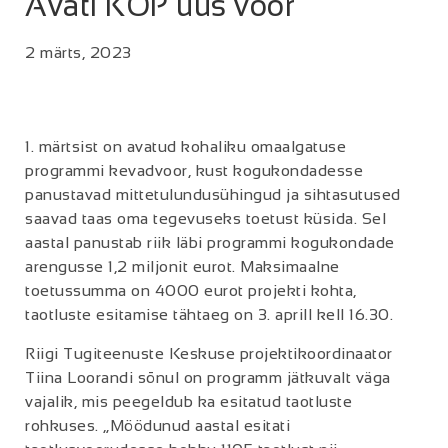
Avati KOP uus voor
2 märts, 2023
1. märtsist on avatud kohaliku omaalgatuse
programmi kevadvoor, kust kogukondadesse
panustavad mittetulundusühingud ja sihtasutused
saavad taas oma tegevuseks toetust küsida. Sel
aastal panustab riik läbi programmi kogukondade
arengusse 1,2 miljonit eurot. Maksimaalne
toetussumma on 4000 eurot projekti kohta,
taotluste esitamise tähtaeg on 3. aprill kell 16.30.
Riigi Tugiteenuste Keskuse projektikoordinaator
Tiina Loorandi sõnul on programm jätkuvalt väga
vajalik, mis peegeldub ka esitatud taotluste
rohkuses. „Möödunud aastal esitati