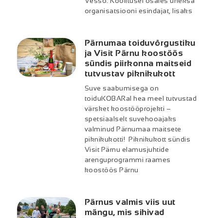
Vesso. Koolitusel osales üheksa
organisatsiooni esindajat, lisaks
Pärnumaa toiduvõrgustiku
ja Visit Pärnu koostöös
sündis piirkonna maitseid
tutvustav piknikukott
Suve saabumisega on
toiduKOBARal hea meel tutvustad
värsket koostööprojekti –
spetsiaalselt suvehooajaks
valminud Pärnumaa maitsete
piknikukotti! Piknikukott sündis
Visit Pärnu elamusjuhtide
arenguprogrammi raames
koostöös Pärnu
Pärnus valmis viis uut
mängu, mis sihivad