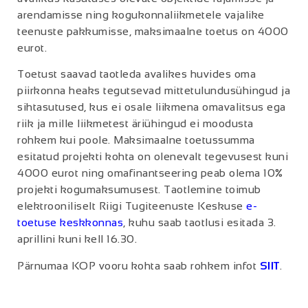
arendamisse ning kogukonnaliikmetele vajalike
teenuste pakkumisse, maksimaalne toetus on 4000
eurot.
Toetust saavad taotleda avalikes huvides oma
piirkonna heaks tegutsevad mittetulundusühingud ja
sihtasutused, kus ei osale liikmena omavalitsus ega
riik ja mille liikmetest äriühingud ei moodusta
rohkem kui poole. Maksimaalne toetussumma
esitatud projekti kohta on olenevalt tegevusest kuni
4000 eurot ning omafinantseering peab olema 10%
projekti kogumaksumusest. Taotlemine toimub
elektrooniliselt Riigi Tugiteenuste Keskuse
e-
toetuse keskkonnas
, kuhu saab taotlusi esitada 3.
aprillini kuni kell 16.30.
Pärnumaa KOP vooru kohta saab rohkem infot
SIIT
.