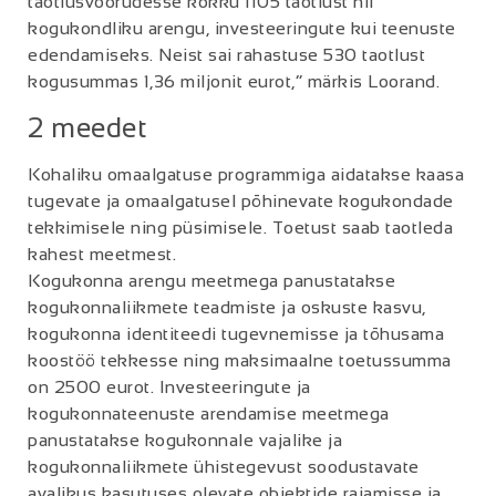
taotlusvoorudesse kokku 1105 taotlust nii
kogukondliku arengu, investeeringute kui teenuste
edendamiseks. Neist sai rahastuse 530 taotlust
kogusummas 1,36 miljonit eurot,“ märkis Loorand.
2 meedet
Kohaliku omaalgatuse programmiga aidatakse kaasa
tugevate ja omaalgatusel põhinevate kogukondade
tekkimisele ning püsimisele. Toetust saab taotleda
kahest meetmest.
Kogukonna arengu meetmega panustatakse
kogukonnaliikmete teadmiste ja oskuste kasvu,
kogukonna identiteedi tugevnemisse ja tõhusama
koostöö tekkesse ning maksimaalne toetussumma
on 2500 eurot. Investeeringute ja
kogukonnateenuste arendamise meetmega
panustatakse kogukonnale vajalike ja
kogukonnaliikmete ühistegevust soodustavate
avalikus kasutuses olevate objektide rajamisse ja