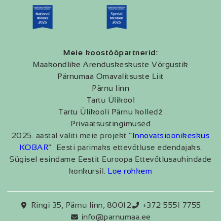
Meie koostööpartnerid:
Maakondlike Arenduskeskuste Võrgustik
Pärnumaa Omavalitsuste Liit
Pärnu linn
Tartu Ülikool
Tartu Ülikooli Pärnu kolledž
Privaatsustingimused
2025. aastal valiti meie projekt “
Innovatsioonikeskus
KOBAR
” Eesti parimaks ettevõtluse edendajaks.
Sügisel esindame Eestit Euroopa Ettevõtlusauhindade
konkursil.
Loe rohkem
Ringi 35, Pärnu linn, 80012
+372 5551 7755
info@parnumaa.ee