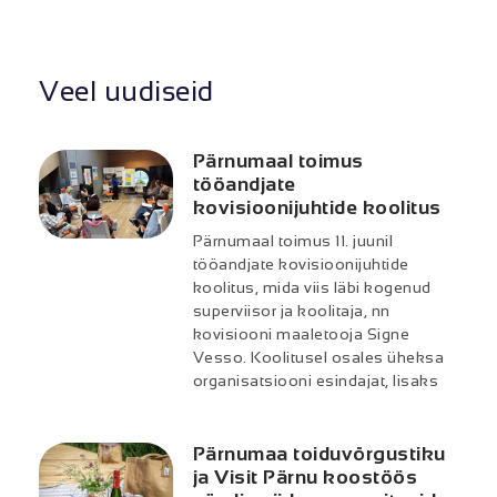
Veel uudiseid
Pärnumaal toimus
tööandjate
kovisioonijuhtide koolitus
Pärnumaal toimus 11. juunil
tööandjate kovisioonijuhtide
koolitus, mida viis läbi kogenud
superviisor ja koolitaja, nn
kovisiooni maaletooja Signe
Vesso. Koolitusel osales üheksa
organisatsiooni esindajat, lisaks
Pärnumaa toiduvõrgustiku
ja Visit Pärnu koostöös