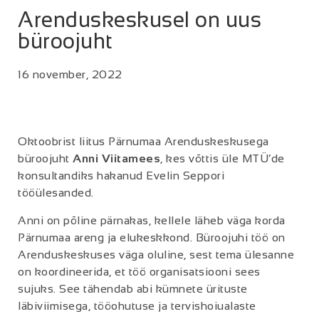
Arenduskeskusel on uus
büroojuht
16 november, 2022
Oktoobrist liitus Pärnumaa Arenduskeskusega
büroojuht
Anni Viitamees
, kes võttis üle MTÜ’de
konsultandiks hakanud Evelin Seppori
tööülesanded.
Anni on põline pärnakas, kellele läheb väga korda
Pärnumaa areng ja elukeskkond. Büroojuhi töö on
Arenduskeskuses väga oluline, sest tema ülesanne
on koordineerida, et töö organisatsiooni sees
sujuks. See tähendab abi kümnete ürituste
läbiviimisega, tööohutuse ja tervishoiualaste