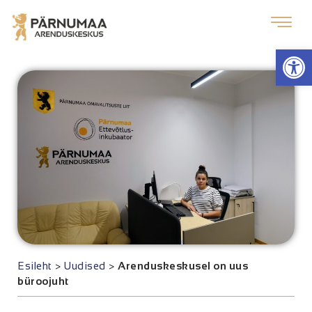
Op
Esileht
>
Uudised
>
Arenduskeskusel on uus
büroojuht