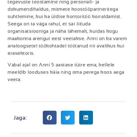
tegevuste teostamine ning personali- ja
dokumendihaldus, mitmete koostööpartneritega
suhtlemine, kui ka üldise kontoritöö korraldamist.
Seega on ta väga rahul, et sai liituda
organisatsiooniga ja näha lähemalt, kuidas kogu
maakonna arengut eest veetakse. Anni on ka varem
analoogsetel töökohtadel töötanud nii avalikus kui
erasektoris.
Vabal ajal on Anni 5 aastase tütre ema, kellele
meeldib looduses käia ning oma perega koos aega
veeta.
Jaga: