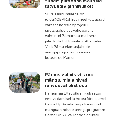
sündis piirkonna maitseid
tutvustav piknikukott
Suve saabumisega on
toiduKOBARal hea meel tutvustad
värsket koostööprojekti –
spetsiaalselt suvehooajaks
valminud Pärnumaa maitsete
piknikukotti! Piknikukott sündis
Visit Pärnu elamusjuhtide
arenguprogrammi raames
koostöös Pärnu
Pärnus valmis viis uut
mängu, mis sihivad
rahvusvahelist edu
Pärnumaa Ettevõtlusinkubaatori
eestvedamisel ja koostöös alumni
Game Up Academyga toimunud
mänguarenduse arenguprogramm
Game Up 2026 lõppes edukalt,