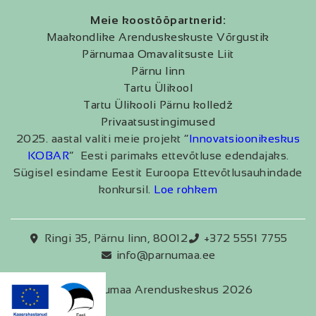
Meie koostööpartnerid:
Maakondlike Arenduskeskuste Võrgustik
Pärnumaa Omavalitsuste Liit
Pärnu linn
Tartu Ülikool
Tartu Ülikooli Pärnu kolledž
Privaatsustingimused
2025. aastal valiti meie projekt “
Innovatsioonikeskus
KOBAR
” Eesti parimaks ettevõtluse edendajaks.
Sügisel esindame Eestit Euroopa Ettevõtlusauhindade
konkursil.
Loe rohkem
Ringi 35, Pärnu linn, 80012
+372 5551 7755
info@parnumaa.ee
Pärnumaa Arenduskeskus 2026