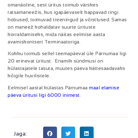
omanäoline, sest üritus toimub värskes
ratsamaneežis, kus igapäevaselt kappavad ringi
hobused, toimuvad treeningud ja võistlused. Samas
on maneež kohaldatav suurte ürituste
korraldamiseks, mida näitas eelmise aasta
avamiskontsert Terminaatoriga.
Kokku toimub sellel teemapäeval üle Pärnumaa ligi
20 erinevat üritust. Enamik sündmusi on
külastajatele tasuta, muutes päeva kättesaadavaks
kõigile huvilistele.
Eelmisel aastal külastas Pärnumaa
maal elamise
päeva üritusi ligi 6000 inimest
.
Jaga: