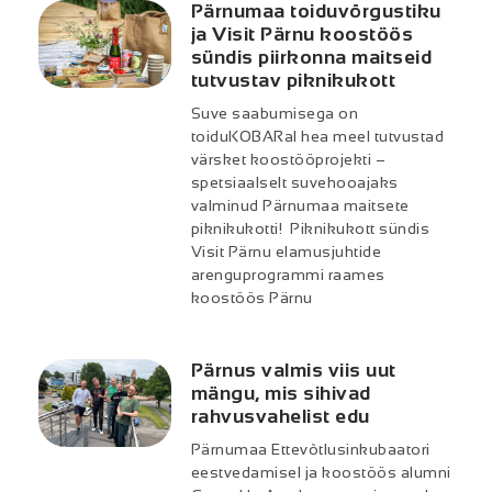
Pärnumaa toiduvõrgustiku
ja Visit Pärnu koostöös
sündis piirkonna maitseid
tutvustav piknikukott
Suve saabumisega on
toiduKOBARal hea meel tutvustad
värsket koostööprojekti –
spetsiaalselt suvehooajaks
valminud Pärnumaa maitsete
piknikukotti! Piknikukott sündis
Visit Pärnu elamusjuhtide
arenguprogrammi raames
koostöös Pärnu
Pärnus valmis viis uut
mängu, mis sihivad
rahvusvahelist edu
Pärnumaa Ettevõtlusinkubaatori
eestvedamisel ja koostöös alumni