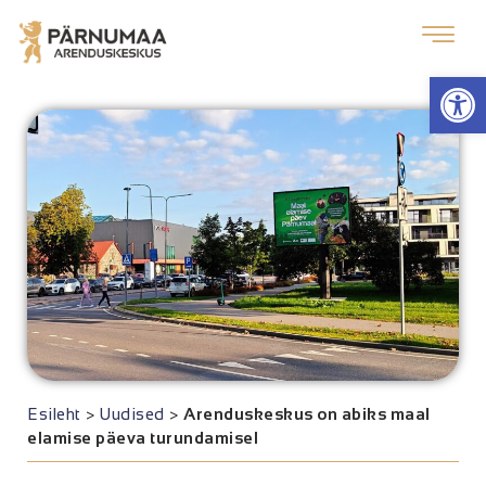
Op
Esileht
>
Uudised
>
Arenduskeskus on abiks maal
elamise päeva turundamisel