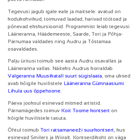
Tegevusi jagub igale eale ja maitsele: avatud on
kodukohvikud, toimuvad laadad, harivad töötoad ja
põnevad ekskursioonid. Programmist leiab tegevusi
Lääneranna, Häädemeeste, Saarde, Tori ja Põhja-
Pärnumaa valdades ning Audru ja Tõstamaa
osavaldades.
Palju üritusi toimub see aasta Audru osavallas ja
Lääneranna vallas. Näiteks Audrus korraldab
Valgeranna Muusikatall suurt sügislaata
, oma uksed
avab kõigile huvilistele
Lään
eranna Gümnaasiumi
Lihula uus õppehoone.
Päeva jooksul esinevad mitmed artistid.
Pärnamägedes toimuv
Koit Toome kontsert
on
kõigile huvilistele tasuta.
Õhtul toimub
Tori ratsamaneeži suurkontsert
, kus
esinevad Smilers ja Wiiralt. Kontserdikoht on väga