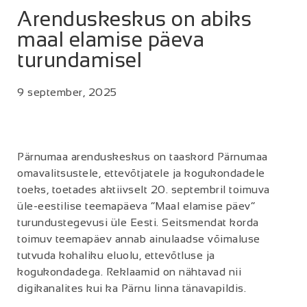
Arenduskeskus on abiks
maal elamise päeva
turundamisel
9 september, 2025
Pärnumaa arenduskeskus on taaskord Pärnumaa
omavalitsustele, ettevõtjatele ja kogukondadele
toeks, toetades aktiivselt 20. septembril toimuva
üle-eestilise teemapäeva “Maal elamise päev”
turundustegevusi üle Eesti. Seitsmendat korda
toimuv teemapäev annab ainulaadse võimaluse
tutvuda kohaliku eluolu, ettevõtluse ja
kogukondadega. Reklaamid on nähtavad nii
digikanalites kui ka Pärnu linna tänavapildis.