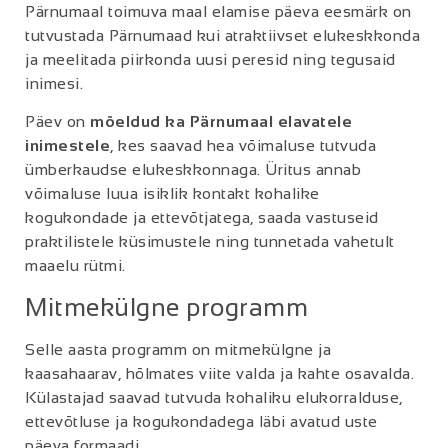
Pärnumaal toimuva maal elamise päeva eesmärk on
tutvustada Pärnumaad kui atraktiivset elukeskkonda
ja meelitada piirkonda uusi peresid ning tegusaid
inimesi.
Päev on
mõeldud ka Pärnumaal elavatele
inimestele
, kes saavad hea võimaluse tutvuda
ümberkaudse elukeskkonnaga. Üritus annab
võimaluse luua isiklik kontakt kohalike
kogukondade ja ettevõtjatega, saada vastuseid
praktilistele küsimustele ning tunnetada vahetult
maaelu rütmi.
Mitmekülgne programm
Selle aasta programm on mitmekülgne ja
kaasahaarav, hõlmates viite valda ja kahte osavalda.
Külastajad saavad tutvuda kohaliku elukorralduse,
ettevõtluse ja kogukondadega läbi avatud uste
päeva formaadi.