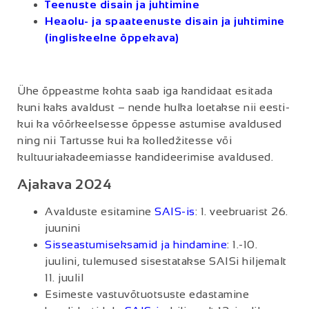
Teenuste disain ja juhtimine
Heaolu- ja spaateenuste disain ja juhtimine
(ingliskeelne õppekava)
Ühe õppeastme kohta saab iga kandidaat esitada
kuni kaks avaldust – nende hulka loetakse nii eesti-
kui ka võõrkeelsesse õppesse astumise avaldused
ning nii Tartusse kui ka kolledžitesse või
kultuuriakadeemiasse kandideerimise avaldused.
Ajakava 2024
Avalduste esitamine
SAIS-is
: 1. veebruarist 26.
juunini
Sisseastumiseksamid ja hindamine
: 1.-10.
juulini, tulemused sisestatakse SAISi hiljemalt
11. juulil
Esimeste vastuvõtuotsuste edastamine