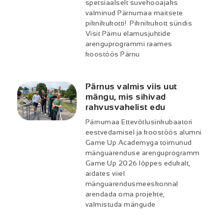
spetsiaalselt suvehooajaks
valminud Pärnumaa maitsete
piknikukotti! Piknikukott sündis
Visit Pärnu elamusjuhtide
arenguprogrammi raames
koostöös Pärnu
Pärnus valmis viis uut
mängu, mis sihivad
rahvusvahelist edu
Pärnumaa Ettevõtlusinkubaatori
eestvedamisel ja koostöös alumni
Game Up Academyga toimunud
mänguarenduse arenguprogramm
Game Up 2026 lõppes edukalt,
aidates viiel
mänguarendusmeeskonnal
arendada oma projekte,
valmistuda mängude