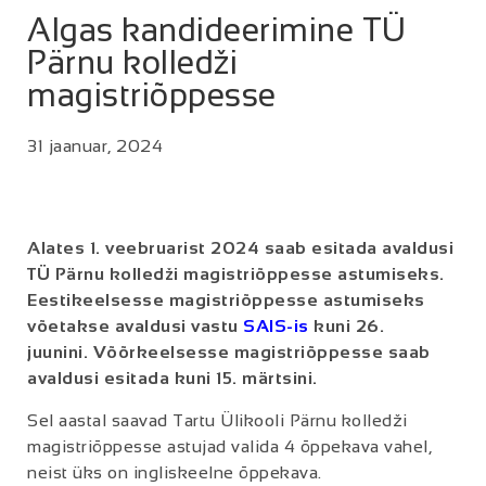
Algas kandideerimine TÜ
Pärnu kolledži
magistriõppesse
31 jaanuar, 2024
Alates 1. veebruarist 2024 saab esitada avaldusi
TÜ Pärnu kolledži magistriõppesse astumiseks.
Eestikeelsesse magistriõppesse astumiseks
võetakse avaldusi vastu
SAIS-is
kuni 26.
juunini. Võõrkeelsesse magistriõppesse saab
avaldusi esitada kuni 15. märtsini.
Sel aastal saavad Tartu Ülikooli Pärnu kolledži
magistriõppesse astujad valida 4 õppekava vahel,
neist üks on ingliskeelne õppekava.