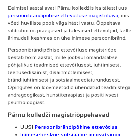
Eelmisel aastal avati Pärnu kolledžis ka täiesti uus
persoonibrändipõhise ettevõtluse magistrikava
, mis
võeti huviliste poolt väga hästi vastu. Õppekava
sihtrühm on praegused ja tulevased ettevõtjad, kelle
ärimudeli keskmes on ühe inimese persoonibränd.
Persoonibrändipõhise ettevõtluse magistriõpe
kestab kolm aastat, mille jooksul omandatakse
põhjalikud teadmised ettevõtlusest, juhtimisest,
teenusedisainist, disainmõtlemisest,
brändijuhtimisest ja sotsiaalmeediaturundusest.
Õpingutes on loovmeetodid ühendatud teadmistega
andragoogikast, kunstiteraapiast ja positiivsest
psühholoogiast.
Pärnu kolledži magistriõppekavad
UUS!
Persoonibrändipõhine ettevõtlus
Inimesekeskne sotsiaalne innovatsioon