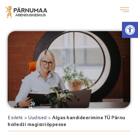
Op
Esileht
>
Uudised
>
Algas kandideerimine TÜ Pärnu
kolledži magistriõppesse