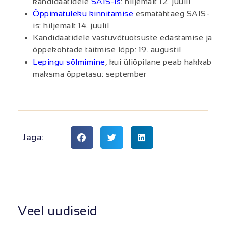
kandidaatidele
SAIS-is
: hiljemalt 12. juulil
Õppimatuleku kinnitamise
esmatähtaeg SAIS-
is: hiljemalt 14. juulil
Kandidaatidele vastuvõtuotsuste edastamise ja
õppekohtade täitmise lõpp: 19. augustil
Lepingu sõlmimine
, kui üliõpilane peab hakkab
maksma õppetasu: september
Jaga:
Veel uudiseid