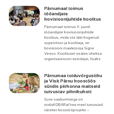
Pärnumaal toimus
tööandjate
kovisioonijuhtide koolitus
Pärnumaal toimus 11. juunil
tööandjate kovisioonijuhtide
koolitus, mida viis läbi kogenud
superviisor ja koolitaja, nn
kovisiooni maaletooja Signe
Vesso. Koolitusel osales üheksa
organisatsiooni esindajat, lisaks
Pärnumaa toiduvõrgustiku
ja Visit Pärnu koostöös
sündis piirkonna maitseid
tutvustav piknikukott
Suve saabumisega on
toiduKOBARal hea meel tutvustad
värsket koostööprojekti –