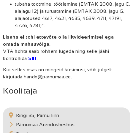
tubaka tootmine, töötlemine (EMTAK 2008, jagu C,
alajagu 12) ja turustamine (EMTAK 2008, jagu G,
alajaotused 4617, 4621, 4635, 4639, 4711, 47191,
4726, 4781)”.
Lisaks ei tohi ettevõte olla likvideerimisel ega
omada maksuvõlga.
VTA kohta saab rohkem lugeda ning selle jääki
kontrollida
SIIT
.
Kui selles osas on mingeid küsimusi, võib julgelt
kirjutada hando@parnumaa.ee.
Koolitaja
Ringi 35, Pärnu linn
Pärnumaa Arenduskeskus