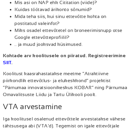
Mis asi on NAP ehk Cititation (viide)?
Kuidas töötavad ärikonto sõnumid?
Mida teha siis, kui sinu ettevõtte kohta on
postitatud valeinfot?
Miks osadel ettevõtetel on broneerimisnupp otse
Google ettevõtteprofiilil?
.. ja muud jooksvad küsimused.
Kohtade arv koolitusele on piiratud. Registreerimine
SIIT
.
Koolitust kaasrahastatakse meetme “Atraktiivne
piirkondlik ettevõtlus- ja elukeskkond” projektist
“Pärnumaa innovatsioonikeskus KOBAR” ning Pärnumaa
Omavalitsuste Liidu ja Tartu Ülikooli poolt.
VTA arvestamine
Iga koolitusel osalenud ettevõttele arvestatakse vähese
tähtsusega abi (VTA’d). Tegemist on igale ettevõtjale