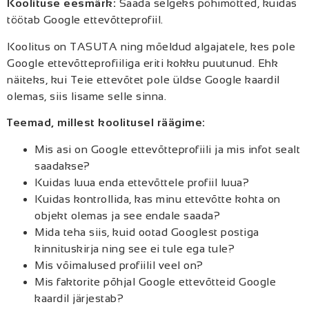
Koolituse eesmärk:
Saada selgeks põhimõtted, kuidas
töötab Google ettevõtteprofiil.
Koolitus on TASUTA ning mõeldud algajatele, kes pole
Google ettevõtteprofiiliga eriti kokku puutunud. Ehk
näiteks, kui Teie ettevõtet pole üldse Google kaardil
olemas, siis lisame selle sinna.
Teemad, millest koolitusel räägime:
Mis asi on Google ettevõtteprofiili ja mis infot sealt
saadakse?
Kuidas luua enda ettevõttele profiil luua?
Kuidas kontrollida, kas minu ettevõtte kohta on
objekt olemas ja see endale saada?
Mida teha siis, kuid ootad Googlest postiga
kinnituskirja ning see ei tule ega tule?
Mis võimalused profiilil veel on?
Mis faktorite põhjal Google ettevõtteid Google
kaardil järjestab?