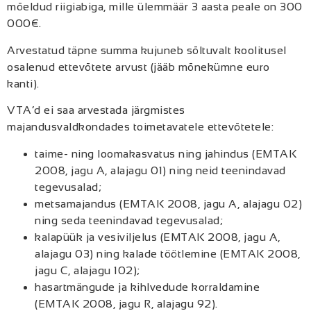
mõeldud riigiabiga, mille ülemmäär 3 aasta peale on 300
000€.
Arvestatud täpne summa kujuneb sõltuvalt koolitusel
osalenud ettevõtete arvust (jääb mõnekümne euro
kanti).
VTA’d ei saa arvestada järgmistes
majandusvaldkondades toimetavatele ettevõtetele:
taime- ning loomakasvatus ning jahindus (EMTAK
2008, jagu A, alajagu 01) ning neid teenindavad
tegevusalad;
metsamajandus (EMTAK 2008, jagu A, alajagu 02)
ning seda teenindavad tegevusalad;
kalapüük ja vesiviljelus (EMTAK 2008, jagu A,
alajagu 03) ning kalade töötlemine (EMTAK 2008,
jagu C, alajagu 102);
hasartmängude ja kihlvedude korraldamine
(EMTAK 2008, jagu R, alajagu 92).