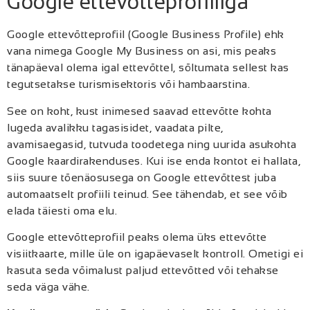
Google ettevõtteprofiiliga
Google ettevõtteprofiil (Google Business Profile) ehk
vana nimega Google My Business on asi, mis peaks
tänapäeval olema igal ettevõttel, sõltumata sellest kas
tegutsetakse turismisektoris või hambaarstina.
See on koht, kust inimesed saavad ettevõtte kohta
lugeda avalikku tagasisidet, vaadata pilte,
avamisaegasid, tutvuda toodetega ning uurida asukohta
Google kaardirakenduses. Kui ise enda kontot ei hallata,
siis suure tõenäosusega on Google ettevõttest juba
automaatselt profiili teinud. See tähendab, et see võib
elada täiesti oma elu.
Google ettevõtteprofiil peaks olema üks ettevõtte
visiitkaarte, mille üle on igapäevaselt kontroll. Ometigi ei
kasuta seda võimalust paljud ettevõtted või tehakse
seda väga vähe.