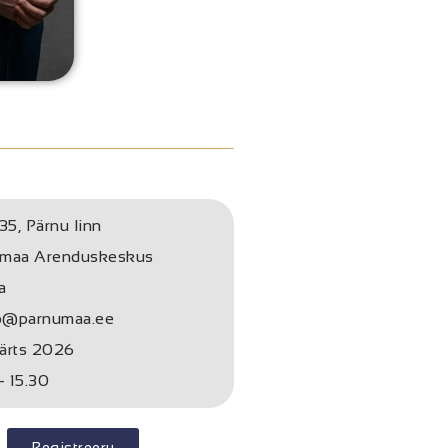
35, Pärnu linn
umaa Arenduskeskus
a
o@parnumaa.ee
ärts 2026
- 15.30
Registreeru