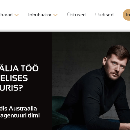
barad
Inkubaator
Üritused
Uudised
In