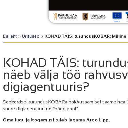
Esileht
>
Üritused
>
KOHAD TÄIS: turundusKOBAR: Milline n
KOHAD TÄIS: turundu
näeb välja töö rahvus
digiagentuuris?
Seekordsel turundusKOBARa kokkusaamisel saame hea ülev
suure digiagentuuri nö “köögipool”.
Oma lugu ja kogemusi tuleb jagama Argo Lipp.