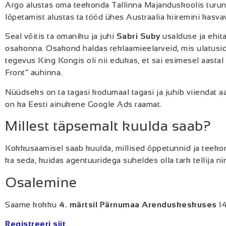
Argo alustas oma teekonda Tallinna Majanduskoolis turun
lõpetamist alustas ta tööd ühes Austraalia kiiremini kasv
Seal võitis ta omaniku ja juhi
Sabri Suby
usalduse ja ehit
osakonna. Osakond haldas reklaamieelarveid, mis ulatusid
tegevus King Kongis oli nii edukas, et sai esimesel aastal
Front” auhinna.
Nüüdseks on ta tagasi kodumaal tagasi ja juhib viiendat a
on ka Eesti ainukene Google Ads raamat.
Millest täpsemalt kuulda saab?
Kokkusaamisel saab kuulda, millised õppetunnid ja teekon
ka seda, kuidas agentuuridega suheldes olla tark tellija ni
Osalemine
Saame kokku
4
. märtsil Pärnumaa Arenduskeskuses
1
Registreeri siit