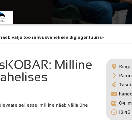
äeb välja töö rahvusvahelises digiagentuuris?
sKOBAR: Milline
Ringi 
vahelises
Pärn
Tasut
hand
04. m
aate sellesse, milline näeb välja ühe
13.45 