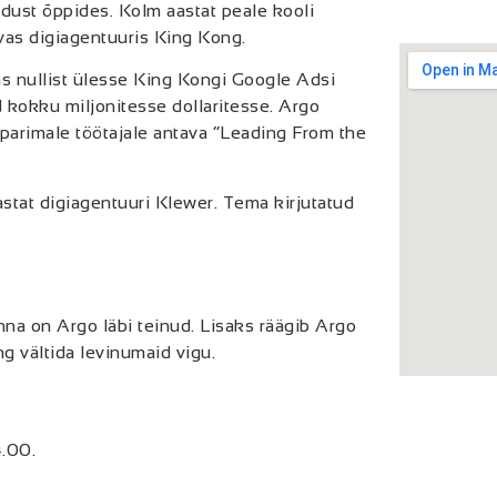
dust õppides. Kolm aastat peale kooli
avas digiagentuuris King Kong.
as nullist ülesse King Kongi Google Adsi
 kokku miljonitesse dollaritesse. Argo
 parimale töötajale antava “Leading From the
astat digiagentuuri Klewer. Tema kirjutatud
na on Argo läbi teinud. Lisaks räägib Argo
ng vältida levinumaid vigu.
4.00.