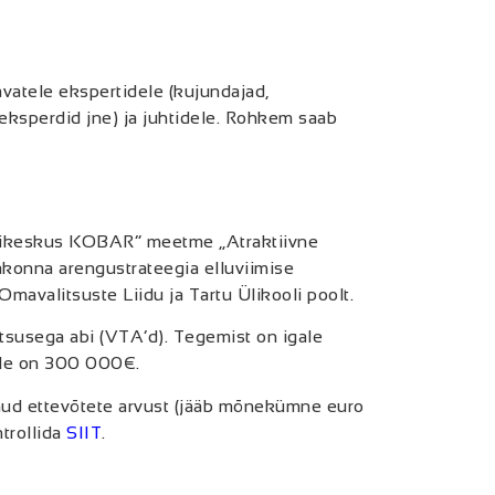
vatele ekspertidele (kujundajad,
 eksperdid jne) ja juhtidele. Rohkem saab
onikeskus KOBAR” meetme „Atraktiivne
akonna arengustrateegia elluviimise
valitsuste Liidu ja Tartu Ülikooli poolt.
htsusega abi (VTA’d). Tegemist on igale
eale on 300 000€.
nud ettevõtete arvust (jääb mõnekümne euro
trollida
SIIT
.