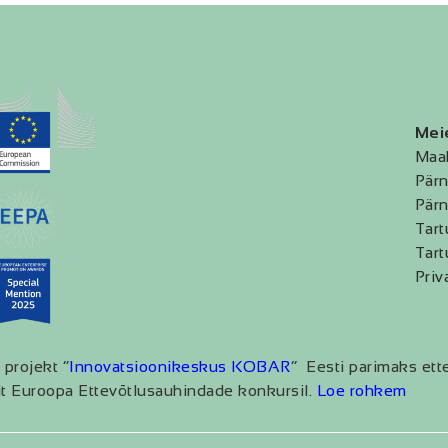
Mei
Maa
Pärn
Pärn
Tart
Tart
Priv
 projekt “
Innovatsioonikeskus KOBAR
” Eesti parimaks ett
t Euroopa Ettevõtlusauhindade konkursil.
Loe rohkem