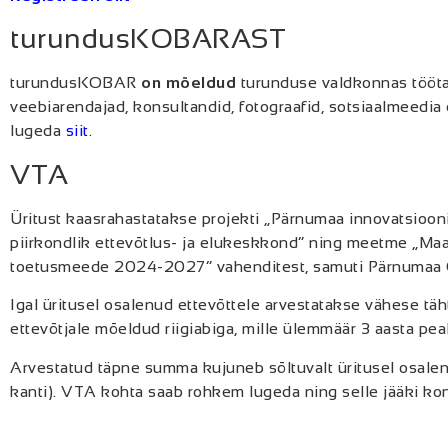
turundusKOBARAST
turundusKOBAR
on mõeldud
turunduse valdkonnas tööta
veebiarendajad, konsultandid, fotograafid, sotsiaalmeedia
lugeda
siit
.
VTA
Üritust kaasrahastatakse projekti „Pärnumaa innovatsio
piirkondlik ettevõtlus- ja elukeskkond” ning meetme „Ma
toetusmeede 2024-2027” vahenditest, samuti Pärnumaa Oma
Igal üritusel osalenud ettevõttele arvestatakse vähese tä
ettevõtjale mõeldud riigiabiga, mille ülemmäär 3 aasta p
Arvestatud täpne summa kujuneb sõltuvalt üritusel osale
kanti). VTA kohta saab rohkem lugeda ning selle jääki kon