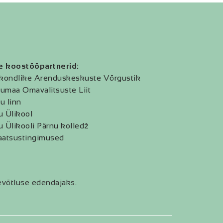
e koostööpartnerid:
kondlike Arenduskeskuste Võrgustik
umaa Omavalitsuste Liit
u linn
u Ülikool
u Ülikooli Pärnu kolledž
aatsustingimused
evõtluse edendajaks.