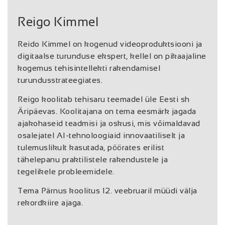
Reigo Kimmel
Reido Kimmel on kogenud videoproduktsiooni ja
digitaalse turunduse ekspert, kellel on pikaajaline
kogemus tehisintellekti rakendamisel
turundusstrateegiates.
Reigo koolitab tehisaru teemadel üle Eesti sh
Äripäevas. Koolitajana on tema eesmärk jagada
ajakohaseid teadmisi ja oskusi, mis võimaldavad
osalejatel AI-tehnoloogiaid innovaatiliselt ja
tulemuslikult kasutada, pöörates erilist
tähelepanu praktilistele rakendustele ja
tegelikele probleemidele.
Tema Pärnus koolitus 12. veebruaril müüdi välja
rekordkiire ajaga.