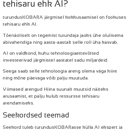
tehisaru ehk AI?
turundusKOBARA järgmisel kokkusaamisel on fookuses
tehisaru ehk AI.
Tõenäoliselt on tegemist turundaja jaoks ühe olulisema
abivahendiga ning aasta-aastalt selle roll üha kasvab.
AI on valdkond, kuhu tehnoloogiaettevõtted
investeerivad järgmistel aastatel sadu miljardeid.
Seega saab selle tehnoloogia areng olema väga kiire
ning mõne päevaga võib palju muutuda.
Viimased arengud Hiina suunalt muutsid näiteks
arusaamist, et palju kulub ressursse tehisaru
arendamiseks.
Seekordsed teemad
Seekord tuleb turundusKOBARasse külla AI ekspert ja