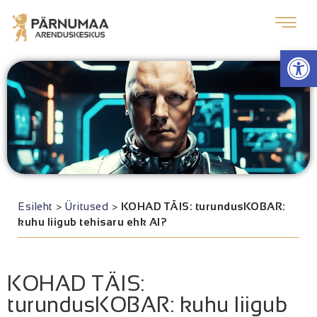
Op
Esileht
>
Üritused
>
KOHAD TÄIS: turundusKOBAR:
kuhu liigub tehisaru ehk AI?
KOHAD TÄIS:
turundusKOBAR: kuhu liigub