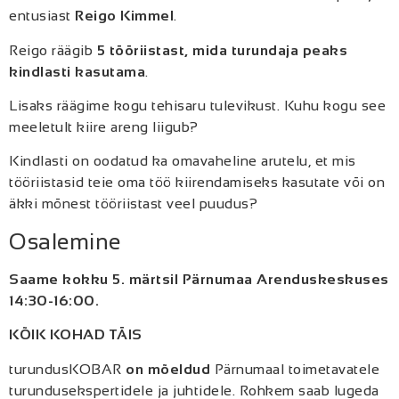
entusiast
Reigo Kimmel
.
Reigo räägib
5 tööriistast, mida turundaja peaks
kindlasti kasutama
.
Lisaks räägime kogu tehisaru tulevikust. Kuhu kogu see
meeletult kiire areng liigub?
Kindlasti on oodatud ka omavaheline arutelu, et mis
tööriistasid teie oma töö kiirendamiseks kasutate või on
äkki mõnest tööriistast veel puudus?
Osalemine
Saame kokku 5. märtsil Pärnumaa Arenduskeskuses
14:30-16:00.
KÕIK KOHAD TÄIS
turundusKOBAR
on mõeldud
Pärnumaal toimetavatele
turundusekspertidele ja juhtidele. Rohkem saab lugeda