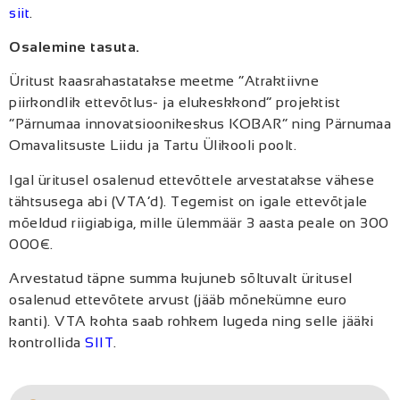
siit
.
Osalemine tasuta.
Üritust kaasrahastatakse meetme “Atraktiivne
piirkondlik ettevõtlus- ja elukeskkond” projektist
“Pärnumaa innovatsioonikeskus KOBAR” ning Pärnumaa
Omavalitsuste Liidu ja Tartu Ülikooli poolt.
Igal üritusel osalenud ettevõttele arvestatakse vähese
tähtsusega abi (VTA’d). Tegemist on igale ettevõtjale
mõeldud riigiabiga, mille ülemmäär 3 aasta peale on 300
000€.
Arvestatud täpne summa kujuneb sõltuvalt üritusel
osalenud ettevõtete arvust (jääb mõnekümne euro
kanti). VTA kohta saab rohkem lugeda ning selle jääki
kontrollida
SIIT
.