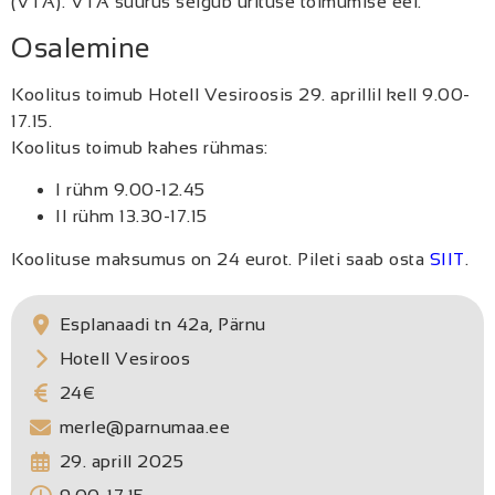
(VTA). VTA suurus selgub ürituse toimumise eel.
Osalemine
Koolitus toimub Hotell Vesiroosis 29. aprillil kell 9.00-
17.15.
Koolitus toimub kahes rühmas:
I rühm 9.00-12.45
II rühm 13.30-17.15
Koolituse maksumus on 24 eurot. Pileti saab osta
SIIT
.
Esplanaadi tn 42a, Pärnu
Hotell Vesiroos
24€
merle@parnumaa.ee
29. aprill 2025