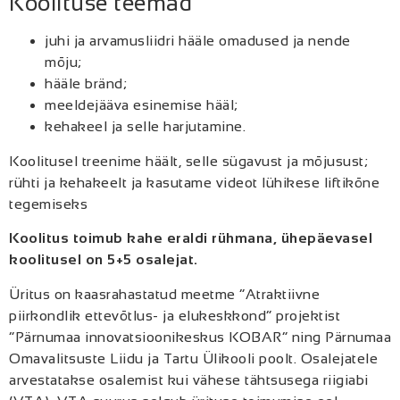
Koolituse teemad
juhi ja arvamusliidri hääle omadused ja nende
mõju
;
hääle bränd
;
meeldejääva esinemise hääl
;
kehakeel ja selle harjutamine.
Koolitusel treenime häält, selle sügavust ja mõjusust;
rühti ja kehakeelt ja kasutame videot lühikese liftikõne
tegemiseks
Koolitus toimub kahe eraldi rühmana, ühepäevasel
koolitusel on 5+5 osalejat.
Üritus on kaasrahastatud meetme “Atraktiivne
piirkondlik ettevõtlus- ja elukeskkond” projektist
“Pärnumaa innovatsioonikeskus KOBAR” ning Pärnumaa
Omavalitsuste Liidu ja Tartu Ülikooli poolt. Osalejatele
arvestatakse osalemist kui vähese tähtsusega riigiabi