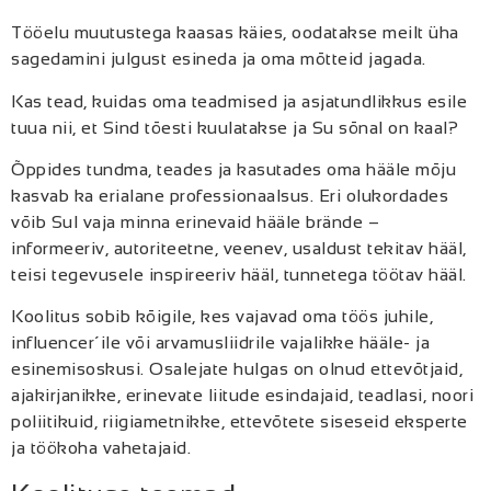
Tööelu muutustega kaasas käies
, oodatakse
meilt
üha
sagedamini julgust esineda ja oma mõtteid jagada.
Kas tead, kuidas oma teadmised ja asjatundlikkus esile
tuua nii, et Sind tõesti kuulatakse ja Su sõnal on kaal?
Õppides tundma, teades ja kasutades oma hääle mõju
kasvab ka erialane professionaalsus. Eri olukordades
võib Sul vaja minna erinevaid hääle brände –
informeeriv, autoriteetne, veenev, usaldust tekitav hääl,
teisi tegevusele inspireeriv hääl, tunnetega töötav hääl.
Koolitus sobib kõigile, kes vajavad oma töös juhile,
influencer´ile või arvamusliidrile vajalikke hääle- ja
esinemisoskusi. Osalejate hulgas on olnud ettevõtjaid,
ajakirjanikke, erinevate liitude esindajaid, teadlasi, noori
poliitikuid, riigiametnikke, ettevõtete siseseid eksperte
ja töökoha vahetajaid.