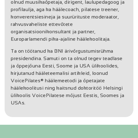
olnud muusikaõpetaja, dirigent, laulupedagoog ja
profilaulja, aga ka häälecoach, pilatese treener,
konverentsiesineja ja suurürituste moderaator,
rahvusvaheliste ettevõtete
organisatsioonikonsultant ja partner,
Europarlamendi pika-ajaline häälekoolitaja.
Ta on töötanud ka BNI ärivõrgustumisrühma
presidendina. Samuti on ta olnud tegev teadlase
ja õppejõuna Eesti, Soome ja USA ülikoolides,
kirjutanud hääleteemalisi artikleid, loonud
VoicePilates® häälemeetodi ja õpetajate
häälekoolitusi ning kaitsnud doktoritöö Helsingi
ülikoolis VoicePilatese mõjust Eestis, Soomes ja
USAs.