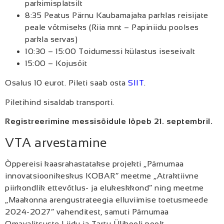
parkimisplatsilt
8:35 Peatus Pärnu Kaubamajaka parklas reisijate
peale võtmiseks (Riia mnt – Papiniidu poolses
parkla servas)
10:30 – 15:00 Toidumessi külastus iseseivalt
15:00 – Kojusõit
Osalus 10 eurot. Pileti saab osta
SIIT
.
Piletihind sisaldab transporti.
Registreerimine messisõidule lõpeb 21. septembril.
VTA arvestamine
Õppereisi kaasrahastatakse projekti „Pärnumaa
innovatsioonikeskus KOBAR” meetme „Atraktiivne
piirkondlik ettevõtlus- ja elukeskkond” ning meetme
„Maakonna arengustrateegia elluviimise toetusmeede
2024-2027” vahenditest, samuti Pärnumaa
Omavalitsuste Liidu ja Tartu Ülikooli poolt.