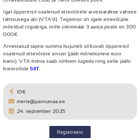
Igal õppereisil osalenud ettevõttele arvestatakse vähese
tähtsusega abi (VTA’d). Tegemist on igale ettevõtjale
mõeldud riigiabiga, mille ülemmäär 3 aasta peale on 300
000€.
Arvestatud täpne summa kujuneb sõltuvalt õppereisil
osalenud ettevõtete arvust (jääb mõnekümne euro
kanti). VTA kohta saab rohkem lugeda ning selle jääki
kontrollida
SIIT
.
10€
merle@parnumaa.ee
24. september 2025
Registreeru