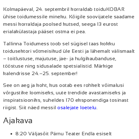
Kolmapäeval, 24. septembril korraldab toiduKOBAR
ühise toidumessile mineku. Kõigile soovijatele saadame
messi korraldaja poolsed kutsed, seega 13 eurost
erialakülastaja pääset ostma ei pea.
Tallinna Toidumess toob sel sügisel taas kokku
toidusektori võtmeisikud üle Eesti ja lähemalt välismaalt
– toitlustuse, majutuse, jae- ja hulgikaubanduse,
tööstuse ning sidusalade spetsialistid. Märkige
kalendrisse 24.–25. september!
See on aeg ja koht, kus ootab ees rohkelt võimalusi
võrgustike loomiseks, uute trendide avastamiseks ja
inspiratsiooniks, suheldes 170 eksponendiga tosinast
riigist. Siit näed messil
osalejate loetelu
.
Ajakava
8:20 Väljasõit Pärnu Teater Endla esiselt