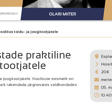
olitus toidu- ja joogitootjatele
tade praktiline
Espla
itootjatele
Hotel
20€
a joogi
tootjatele. Koolituse eesmärk on
merl
ivselt rakendada järgnevates valdkondades:
05. m
10.40