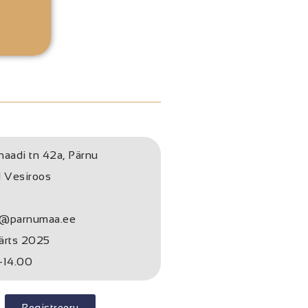
naadi tn 42a, Pärnu
l Vesiroos
e@parnumaa.ee
ärts 2025
-14.00
Registreeru