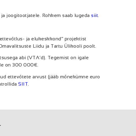
 ja joogitootjatele. Rohkem saab lugeda
siit
.
ettevõtlus- ja elukeskkond” projektist
alitsuste Liidu ja Tartu Ülikooli poolt.
htsusega abi (VTA’d). Tegemist on igale
eale on 300 000€.
nud ettevõtete arvust (jääb mõnekümne euro
trollida
SIIT
.
r