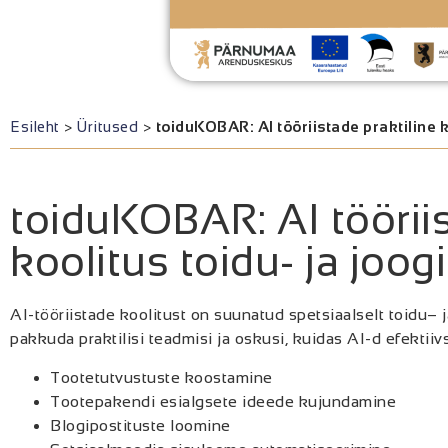
Esileht
>
Üritused
>
toiduKOBAR: AI tööriistade praktiline ko
toiduKOBAR: AI tööriis
koolitus toidu- ja joog
AI-tööriistade koolitust on suunatud spetsiaalselt toidu
– j
pakkuda praktilisi teadmisi ja oskusi, kuidas AI-d efekti
Tootetutvustuste koostamine
Tootepakendi esialgsete ideede kujundamine
Blogipostituste loomine