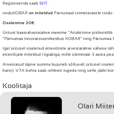
Registreerida saab
SIIT
.
toiduKOBAR
on mõeldud
Pärnumaal toimetavatele toidu-
Osalemine 20€.
Üritust kaasrahastatakse meetme “Atraktiivne piirkondlik 
“Pärnumaa innovatsioonikeskus KOBAR” ning Pärnumaa Omav
Igal üritusel osalenud ettevõttele arvestatakse vähese tä
ettevõtjale mõeldud riigiabiga, mille ülemmäär 3 aasta p
Arvestatud täpne summa kujuneb sõltuvalt üritusel osale
kanti). VTA kohta saab rohkem lugeda ning selle jääki kon
Koolitaja
Olari Miite