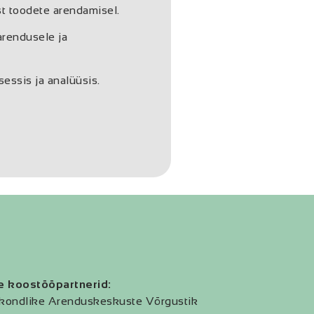
ust toodete arendamisel.
arendusele ja
sessis ja analüüsis.
e koostööpartnerid:
kondlike Arenduskeskuste Võrgustik