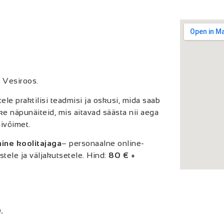
s Vesiroos.
le praktilisi teadmisi ja oskusi, mida saab
e näpunäiteid, mis aitavad säästa nii aega
ivõimet.
mine
koolitajaga
– personaalne online-
tele ja väljakutsetele. Hind:
80 € +
0.