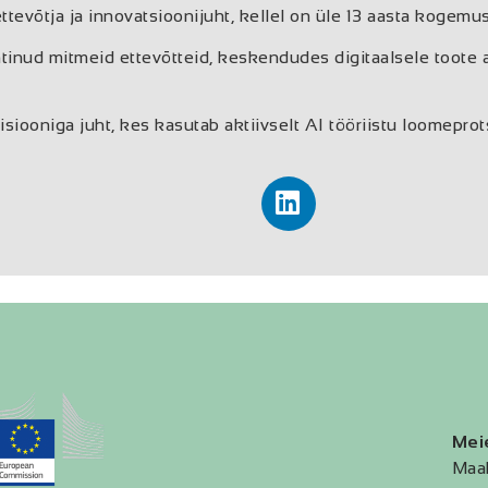
ttevõtja ja innovatsioonijuht, kellel on üle 13 aasta kogem
htinud mitmeid ettevõtteid, keskendudes digitaalsele toote 
visiooniga juht, kes kasutab aktiivselt AI tööriistu loomeprot
Mei
Maa