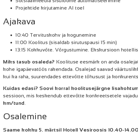
Sotsiaalmeedia sisuloome automatiseerimine
Projektide kirjutamine
AI toel
Ajakava
10:40 Tervituskohv ja kogunemine
11:00 Koolitus (sisaldab sirutuspausi 15 min)
13:15 Kokkuvõte. Võrgustumine. Ekskursioon hotelli
Miks tasub osaleda?
Koolituse eesmärk on anda osalejate
kohe igapäevatöös rakendada. Osalejad saavad väärtuslikk
kui ka raha, suurendades ettevõtte tõhusust ja konkurents
Kuidas edasi? Soovi korral koolitusejärgne
lisakohtu
sessioon, mis keskendub ettevõtte konkreetsetele vajadus
km/tund
.
Osalemine
Saame kokku 5. märtsil Hotell Vesiroosis 10.40-14.0