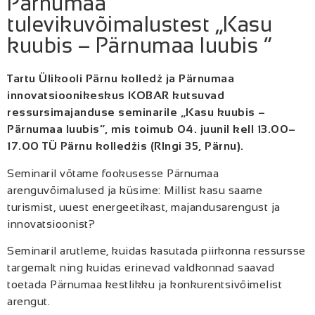
Pärnumaa
tulevikuvõimalustest „Kasu
kuubis – Pärnumaa luubis “
Tartu Ülikooli Pärnu kolledž ja Pärnumaa
innovatsioonikeskus KOBAR kutsuvad
ressursimajanduse seminarile „Kasu kuubis –
Pärnumaa luubis“, mis toimub 04. juunil kell 13.00–
17.00 TÜ Pärnu kolledžis (RIngi 35, Pärnu).
Seminaril võtame fookusesse Pärnumaa
arenguvõimalused ja küsime: Millist kasu saame
turismist, uuest energeetikast, majandusarengust ja
innovatsioonist?
Seminaril arutleme, kuidas kasutada piirkonna ressursse
targemalt ning kuidas erinevad valdkonnad saavad
toetada Pärnumaa kestlikku ja konkurentsivõimelist
arengut.