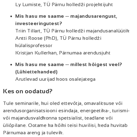
Ly Lumiste, TÜ Pärnu kolledži projektijuht
Mis kasu me saame ─ majandusarengust,
investeeringutest?
Triin Tillart, TÜ Pärnu kolledži majandusanalüütik
Antti Roose (PhD), TÜ Pärnu kolledži
külalisprofessor
Kristjan Kullerkan, Pärnumaa arendusjuht
Mis kasu me saame ─ millest kõigest veel?
(Lühiettekanded)
Arutlevad uurijad koos osalejatega
Kes on oodatud?
Tule seminarile, kui oled ettevõtja, omavalitsuse või
arendusorganisatsiooni esindaja, energeetika-, turismi-
või majandusvaldkonna spetsialist, teadlane või
üliõpilane. Ootame ka kõiki teisi huvilisi, keda huvitab
Pärnumaa areng ja tulevik.