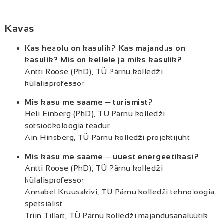
Kavas
Kas heaolu on kasulik? Kas majandus on
kasulik? Mis on kellele ja miks kasulik?
Antti Roose (PhD), TÜ Pärnu kolledži
külalisprofessor
Mis kasu me saame ─ turismist?
Heli Einberg (PhD), TÜ Pärnu kolledži
sotsioökoloogia teadur
Ain Hinsberg, TÜ Pärnu kolledži projektijuht
Mis kasu me saame ─ uuest energeetikast?
Antti Roose (PhD), TÜ Pärnu kolledži
külalisprofessor
Annabel Kruusakivi, TÜ Pärnu kolledži tehnoloogia
spetsialist
Triin Tillart, TÜ Pärnu kolledži majandusanalüütik