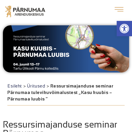
Op
Esileht
>
Üritused
>
Ressursimajanduse seminar
Pärnumaa tulevikuvõimalustest „Kasu kuubis –
Pärnumaa luubis “
Ressursimajanduse seminar