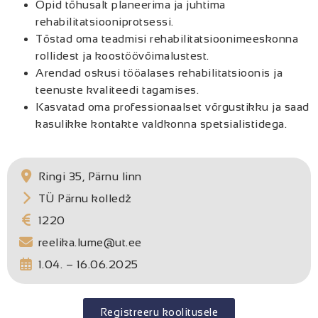
Õpid tõhusalt planeerima ja juhtima
rehabilitatsiooniprotsessi.
Tõstad oma teadmisi rehabilitatsioonimeeskonna
rollidest ja koostöövõimalustest.
Arendad oskusi tööalases rehabilitatsioonis ja
teenuste kvaliteedi tagamises.
Kasvatad oma professionaalset võrgustikku ja saad
kasulikke kontakte valdkonna spetsialistidega.
Ringi 35, Pärnu linn
TÜ Pärnu kolledž
1220
reelika.lume@ut.ee
1.04. – 16.06.2025
Registreeru koolitusele