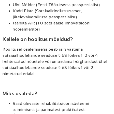
Ulvi Mölder (Eesti Töötukassa peaspetsialist)
Kadri Plato (Sotsiaalkindlustusamet,
järelevalvetalituse peaspetsialist)
Jaanika Ailt (TÜ sotsiaalse innovatsiooni
nooremlektor)
Kellele on koolitus mõeldud?
Koolitusel osalemiseks peab isik vastama
sotsiaalhoolekande seaduse § 68 lõikes 1, 2 või 4
kehtestatud nõuetele või omandama kõrgharidust ühel
sotsiaalhoolekande seaduse § 68 lõikes 1 või 2
nimetatud erialal.
Miks osaleda?
Saad ülevaate rehabilitatsioonisüsteemi
toimimisest ja parimatest praktikatest.