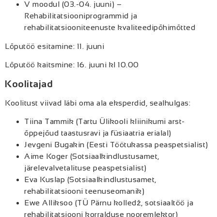
V moodul (03.-04. juuni) –
Rehabilitatsiooniprogrammid ja
rehabilitatsiooniteenuste kvaliteedipõhimõtted
Lõputöö esitamine: 11. juuni
Lõputöö kaitsmine: 16. juuni kl 10.00
Koolitajad
Koolitust viivad läbi oma ala eksperdid, sealhulgas:
Tiina Tammik (Tartu Ülikooli kliinikumi arst-
õppejõud taastusravi ja füsiaatria erialal)
Jevgeni Bugakin (Eesti Töötukassa peaspetsialist)
Aime Koger (Sotsiaalkindlustusamet,
järelevalvetalituse peaspetsialist)
Eva Kuslap (Sotsiaalkindlustusamet,
rehabilitatsiooni teenuseomanik)
Ewe Alliksoo (TÜ Pärnu kolledž, sotsiaaltöö ja
rehabilitatsiooni korralduse nooremlektor)