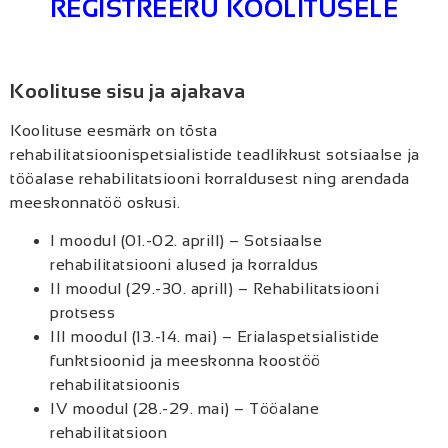
REGISTREERU KOOLITUSELE
Koolituse sisu ja ajakava
Koolituse eesmärk on tõsta
rehabilitatsioonispetsialistide teadlikkust sotsiaalse ja
tööalase rehabilitatsiooni korraldusest ning arendada
meeskonnatöö oskusi.
I moodul (01.-02. aprill) – Sotsiaalse
rehabilitatsiooni alused ja korraldus
II moodul (29.-30. aprill) – Rehabilitatsiooni
protsess
III moodul (13.-14. mai) – Erialaspetsialistide
funktsioonid ja meeskonna koostöö
rehabilitatsioonis
IV moodul (28.-29. mai) – Tööalane
rehabilitatsioon