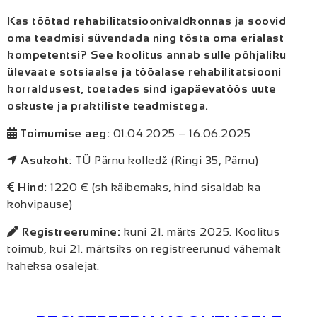
Kas töötad rehabilitatsioonivaldkonnas ja soovid
oma teadmisi süvendada ning tõsta oma erialast
kompetentsi? See koolitus annab sulle põhjaliku
ülevaate sotsiaalse ja tööalase rehabilitatsiooni
korraldusest, toetades sind igapäevatöös uute
oskuste ja praktiliste teadmistega.
Toimumise aeg:
01.04.2025 – 16.06.2025
Asukoht
: TÜ Pärnu kolledž (Ringi 35, Pärnu)
Hind:
1220 € (sh käibemaks, hind sisaldab ka
kohvipause)
Registreerumine:
kuni 21. märts 2025. Koolitus
toimub, kui 21. märtsiks on registreerunud vähemalt
kaheksa osalejat.