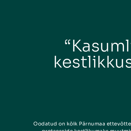
“Kasumli
kestlikk
Oodatud on kõik Pärnumaa ettevõtted