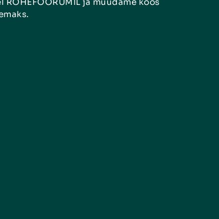
mesel ROHEFOORUMIL ja muudame koos
semaks.