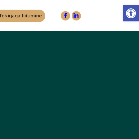
Op
fokirjaga liitumine