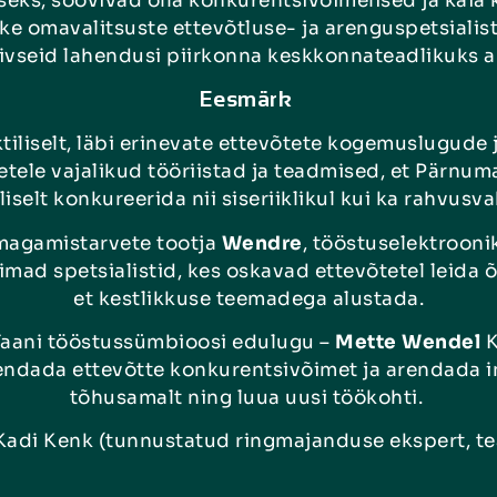
eks, soovivad olla konkurentsivõimelised ja käi
e omavalitsuste ettevõtluse- ja arenguspetsialis
ivseid lahendusi piirkonna keskkonnateadlikuks 
Eesmärk
tiliselt, läbi erinevate ettevõtete kogemuslugude
tele vajalikud tööriistad ja teadmised, et Pärnuma
selt konkureerida nii siseriiklikul kui ka rahvusva
magamistarvete tootja
Wendre
, tööstuselektrooni
imad spetsialistid, kes oskavad ettevõtetel leida õ
et kestlikkuse teemadega alustada.
Taani tööstussümbioosi edulugu –
Mette Wendel
K
ndada ettevõtte konkurentsivõimet ja arendada i
tõhusamalt ning luua uusi töökohti.
 Kadi Kenk (tunnustatud ringmajanduse ekspert, tea