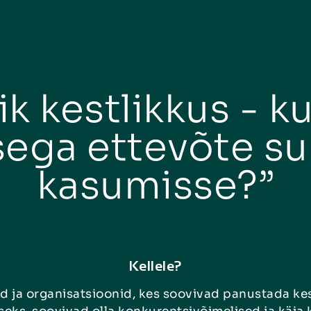
k kestlikkus - ku
usega ettevõte s
kasumisse?”
Kellele?
 ja organisatsioonid, kes soovivad panustada k