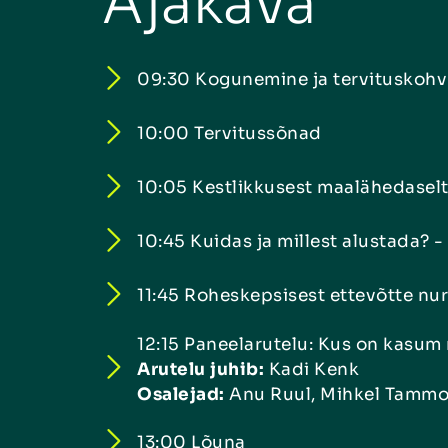
Ajakava
09:30 Kogunemine ja tervituskohv
10:00 Tervitussõnad
10:05 Kestlikkusest maalähedasel
10:45 Kuidas ja millest alustada? -
11:45 Roheskepsisest ettevõtte nu
12:15 Paneelarutelu: Kus on kasu
Arutelu juhib:
Kadi Kenk
Osalejad:
Anu Ruul, Mihkel Tamm
13:00 Lõuna