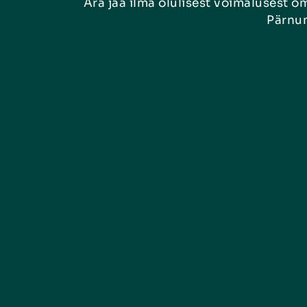
Ära jää ilma olulisest võimaluses
Pärnum