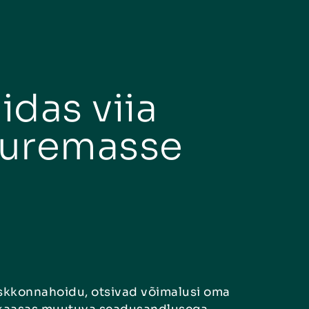
idas viia
uuremasse
eskkonnahoidu, otsivad võimalusi oma