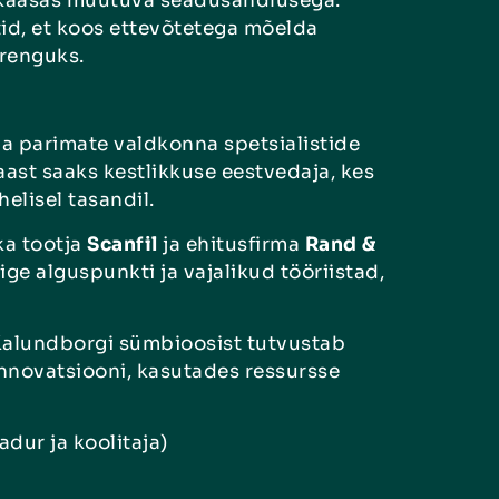
a kaasas muutuva seadusandlusega.
tid, et koos ettevõtetega mõelda
arenguks.
 ja parimate valdkonna spetsialistide
ast saaks kestlikkuse eestvedaja, kes
helisel tasandil.
ka tootja
Scanfil
ja ehitusfirma
Rand &
ige alguspunkti ja vajalikud tööriistad,
alundborgi sümbioosist tutvustab
nnovatsiooni, kasutades ressursse
dur ja koolitaja)