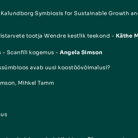
: Kalundborg Symbiosis for Sustainable Growth and
starvete tootja Wendre kestlik teekond -
Käthe 
s - Scanfili kogemus -
Angela Simson
ussümbioos avab uusi koostöövõimalusi?
imson, Mihkel Tamm
aus