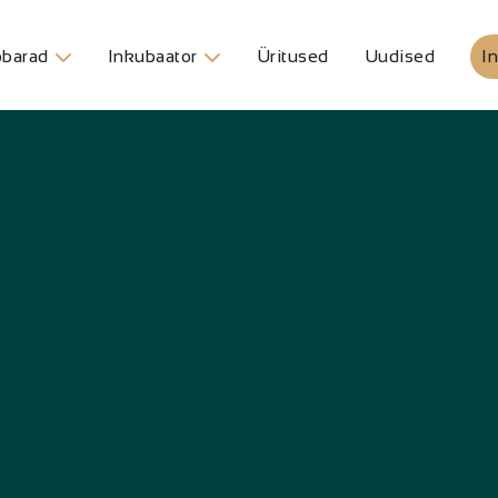
barad
Inkubaator
Üritused
Uudised
In