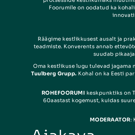
protsesside kestlikumaks muutmis
Foorumile on oodatud ka kohalik
innovati
Räägime kestlikkusest ausalt ja prak
teadmiste. Konverents annab ettevõte
suudab pikaajali
Oma kestlikuse lugu tulevad jagama 
Tuulberg Grupp
.
Kohal on ka Eesti par
ROHEFOORUMI
keskpunktiks on 
60aastast kogemust, kuidas suure
MODERAATOR
: