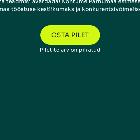
t oma teadmisi avardada! Kohtume Pärnumaa esi
aa tööstuse kestlikumaks ja konkurentsivõimeli
OSTA PILET
Piletite arv on piiratud