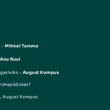
t -
Mihkel Tammo
Anu Ruul
rgakiviks -
August Kompus
m rohepöördes?
o, August Kompus