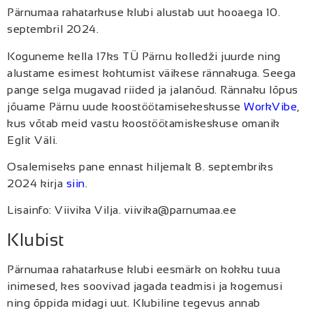
Pärnumaa rahatarkuse klubi alustab uut hooaega 10.
septembril 2024.
Koguneme kella 17ks TÜ Pärnu kolledži juurde ning
alustame esimest kohtumist väikese rännakuga. Seega
pange selga mugavad riided ja jalanõud. Rännaku lõpus
jõuame Pärnu uude koostöötamisekeskusse
WorkVibe
,
kus võtab meid vastu koostöötamiskeskuse omanik
Eglit Väli.
Osalemiseks pane ennast hiljemalt 8. septembriks
2024 kirja
siin
.
Lisainfo: Viivika Vilja. viivika@parnumaa.ee
Klubist
Pärnumaa rahatarkuse klubi eesmärk on kokku tuua
inimesed, kes soovivad jagada teadmisi ja kogemusi
ning õppida midagi uut. Klubiline tegevus annab