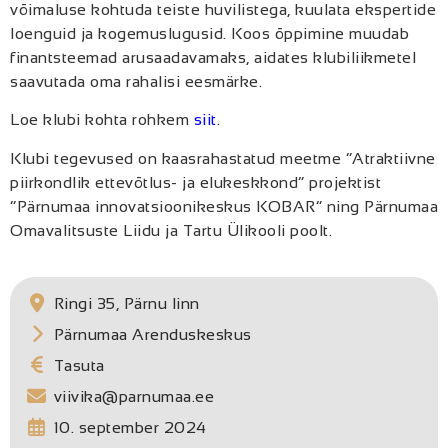
võimaluse kohtuda teiste huvilistega, kuulata ekspertide
loenguid ja kogemuslugusid. Koos õppimine muudab
finantsteemad arusaadavamaks, aidates klubiliikmetel
saavutada oma rahalisi eesmärke.
Loe klubi kohta rohkem
siit
.
Klubi tegevused on kaasrahastatud meetme “Atraktiivne
piirkondlik ettevõtlus- ja elukeskkond” projektist
“Pärnumaa innovatsioonikeskus KOBAR” ning Pärnumaa
Omavalitsuste Liidu ja Tartu Ülikooli poolt.
Ringi 35, Pärnu linn
Pärnumaa Arenduskeskus
Tasuta
viivika@parnumaa.ee
10. september 2024