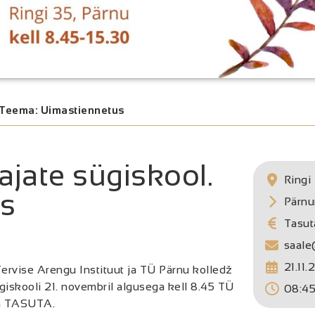
 Teema: Uimastiennetus
jate sügiskool.
Ringi 
us
Pärn
Tasut
saal
21.11
rvise Arengu Instituut ja TÜ Pärnu kolledž
iskooli 21. novembril algusega kell 8.45 TÜ
08:45
on TASUTA.