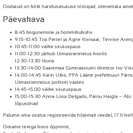
Oodatud on kõik haridusasutuse töötajad, olenemata amet
Päevakava
8.45 kogunemine ja hommikukohv
9.15-10.45 Tiia Pertel ja Agne Kivisaar, Tervise Aren
10.45-11.00 väike sirutuspaus
11.00-12.30 jätkub Uimastiennetus koolis
12.30-13.30 lõuna
13.30-14.00 Saaremaa Gümnaasiumi direktor Ivo Vi
14.00-14.45 Karin Uibo, PPA Lääne prefektuuri Pärn
Uimastiennetus politsei vaates
14.45-15.00 väike sirutuspaus
15.00-15.30 Anna-Liisa Delgado, Pärnu Haigla – Abi j
lõpusõnad
Palume oma osalus registreerida hiljemalt reedel, 17.11 ke
Ootame teiega koos õppimist,