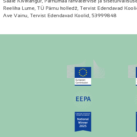
Saale Kivikangur, Pärnumaa rahvatervise ja siseturvalisus
Reelika Lume, TÜ Pärnu kolledž, Tervist Edendavad Kool
Ave Vainu, Tervist Edendavad Koolid, 53999848