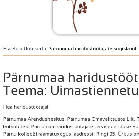
Esileht
>
Üritused
>
Pärnumaa haridustöötajate sügiskool.
Pärnumaa haridustööta
Teema: Uimastiennet
Hea haridustöötaja!
Pärnumaa Arenduskeskus, Pärnumaa Omavalitsuste Liit, Te
kutsub teid Pärnumaa haridustöötajate tervisedenduse Süg
Pärnu kolledži raamatukogus, aadressil Ringi 35. Üritus 