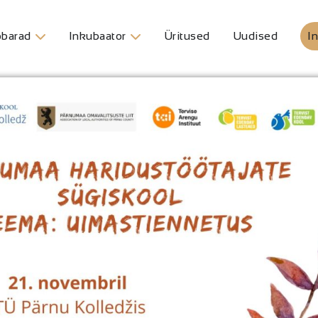
barad
Inkubaator
Üritused
Uudised
In