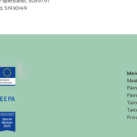
e spetsialist, 5059797
id, 51930149
Mei
Maa
Pärn
Pärn
Tart
Tart
Priv