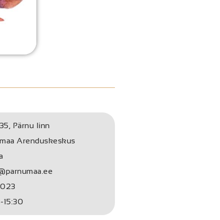
35, Pärnu linn
umaa Arenduskeskus
a
e@parnumaa.ee
.2023
-15:30