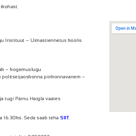
ikohast.
gu Instituut – Uimastiennetus koolis
sak – kogemuslugu
u politseijaoskonna piirkonnavanem –
a tugi Pärnu Haigla vaates
lla 16.30ks. Seda saab teha
SIIT
.