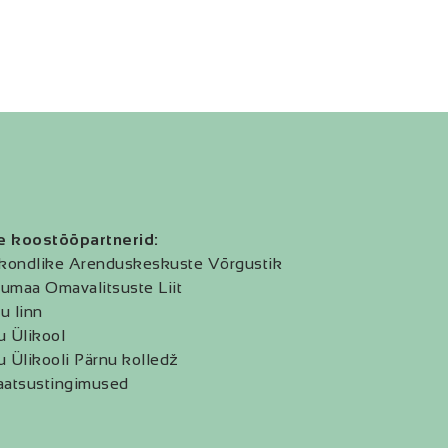
e koostööpartnerid:
kondlike Arenduskeskuste Võrgustik
umaa Omavalitsuste Liit
u linn
u Ülikool
u Ülikooli Pärnu kolledž
aatsustingimused