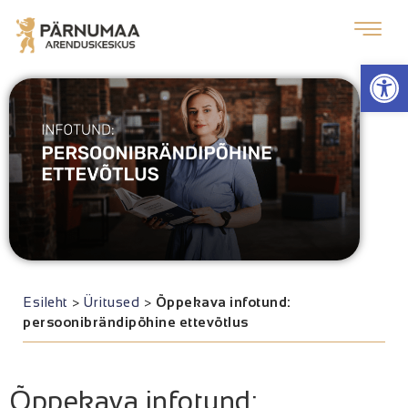
Op
Esileht
>
Üritused
>
Õppekava infotund:
persoonibrändipõhine ettevõtlus
Õppekava infotund: