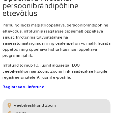
persoonibrändipõhine
ettevõtlus
Pärnu kolledži magistriõppekava, persoonibrändipõhine
ettevõtlus, infotunnis räägitakse täpsemalt õppekava
sisust. Infotunnis tutvustatakse ka
sisseastumistingimusi ning osalejatel on võimalik küsida
õppetöö ning õppekava kohta küsimusi õppekava
programmijuhilt.
Infotund toimub 10. juunil algusega 11.00
veebikeskkonnas Zoom. Zoomi link saadetakse kõigile
registreerunutele 9. juunil e-postile.
Registreeru infotundi
Veebikeskkond Zoom