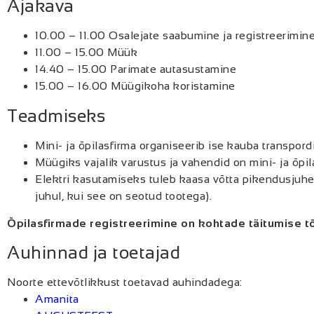
Ajakava
10.00 – 11.00 Osalejate saabumine ja registreerimi
11.00 – 15.00 Müük
14.40 – 15.00 Parimate autasustamine
15.00 – 16.00 Müügikoha koristamine
Teadmiseks
Mini- ja õpilasfirma organiseerib ise kauba transpord
Müügiks vajalik varustus ja vahendid on mini- ja õpil
Elektri kasutamiseks tuleb kaasa võtta pikendusjuhe 
juhul, kui see on seotud tootega).
Õpilasfirmade registreerimine on kohtade täitumise t
Auhinnad ja toetajad
Noorte ettevõtlikkust toetavad auhindadega:
Amanita