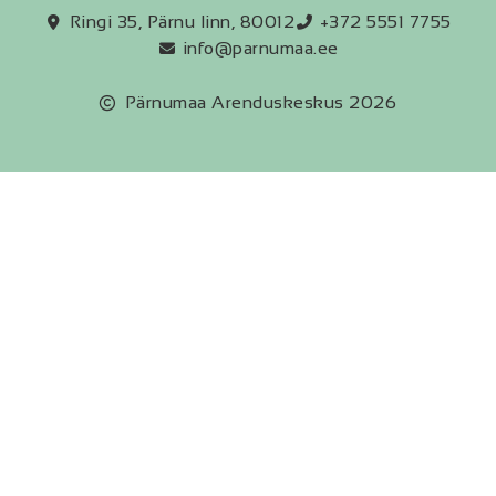
Ringi 35, Pärnu linn, 80012
+372 5551 7755
info@parnumaa.ee
Pärnumaa Arenduskeskus 2026