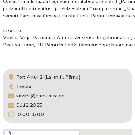
Õpilasfirmade laada tegevusi toetatakse projektist „Pä
piirkondlik ettevõtlus- ja elukeskkond” ning meetme „M
samuti Pärnumaa Omavalitsuste Liidu, Pärnu Linnavalitsuse
Lisainfo:
Viivika Vilja, Pärnumaa Arenduskeskuse kogukonnajuht,
Reelika Lume, TÜ Pärnu kolledži täiendusõppe koordinaa
Port Artur 2 (Lai tn 11, Pärnu)
Tasuta
viivika@parnumaa.ee
06.12.2025
10:00-16:00