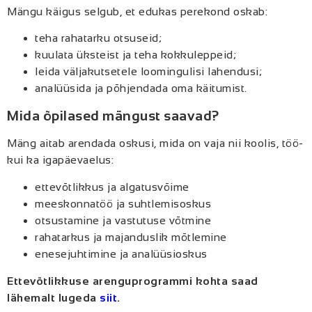
Mängu käigus selgub, et edukas perekond oskab:
teha rahatarku otsuseid;
kuulata üksteist ja teha kokkuleppeid;
leida väljakutsetele loomingulisi lahendusi;
analüüsida ja põhjendada oma käitumist.
Mida õpilased mängust saavad?
Mäng aitab arendada oskusi, mida on vaja nii koolis, töö-
kui ka igapäevaelus:
ettevõtlikkus ja algatusvõime
meeskonnatöö ja suhtlemisoskus
otsustamine ja vastutuse võtmine
rahatarkus ja majanduslik mõtlemine
enesejuhtimine ja analüüsioskus
Ettevõtlikkuse arenguprogrammi kohta saad
lähemalt lugeda
siit
.