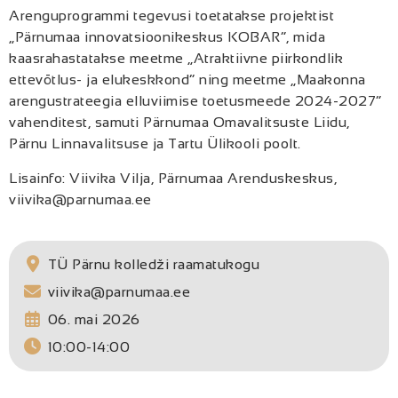
Arenguprogrammi tegevusi toetatakse projektist
„Pärnumaa innovatsioonikeskus KOBAR”, mida
kaasrahastatakse meetme „Atraktiivne piirkondlik
ettevõtlus- ja elukeskkond” ning meetme „Maakonna
arengustrateegia elluviimise toetusmeede 2024-2027”
vahenditest, samuti Pärnumaa Omavalitsuste Liidu,
Pärnu Linnavalitsuse ja Tartu Ülikooli poolt.
Lisainfo: Viivika Vilja, Pärnumaa Arenduskeskus,
viivika@parnumaa.ee
TÜ Pärnu kolledži raamatukogu
viivika@parnumaa.ee
06. mai 2026
10:00-14:00