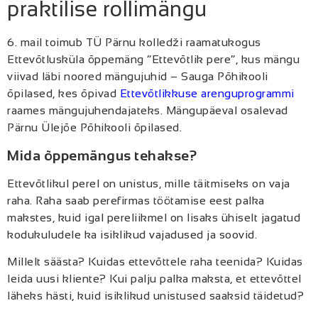
praktilise rollimängu
6. mail toimub TÜ Pärnu kolledži raamatukogus
Ettevõtlusküla õppemäng “Ettevõtlik pere”, kus mängu
viivad läbi noored mängujuhid – Sauga Põhikooli
õpilased, kes õpivad
Ettevõtlikkuse arenguprogrammi
raames mängujuhendajateks. Mängupäeval osalevad
Pärnu Ülejõe Põhikooli õpilased.
Mida õppemängus tehakse?
Ettevõtlikul perel on unistus, mille täitmiseks on vaja
raha. Raha saab perefirmas töötamise eest palka
makstes, kuid igal pereliikmel on lisaks ühiselt jagatud
kodukuludele ka isiklikud vajadused ja soovid.
Millelt säästa? Kuidas ettevõttele raha teenida? Kuidas
leida uusi kliente? Kui palju palka maksta, et ettevõttel
läheks hästi, kuid isiklikud unistused saaksid täidetud?