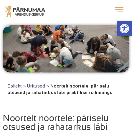
Op
Esileht
>
Üritused
>
Noortelt noortele: päriselu
otsused ja rahatarkus läbi praktilise rollimängu
Noortelt noortele: päriselu
otsused ja rahatarkus läbi