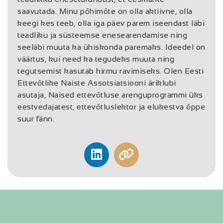
saavutada. Minu põhimõte on olla aktiivne, olla
keegi kes teeb, olla iga päev parem iseendast läbi
teadliku ja süsteemse enesearendamise ning
seeläbi muuta ka ühiskonda paremaks. Ideedel on
väärtus, kui need ka tegudeks muuta ning
tegutsemist kasutab hirmu ravimiseks. Olen Eesti
Ettevõtlike Naiste Assotsiatsiooni äriklubi
asutaja, Naised ettevõtluse arenguprogrammi üks
eestvedajatest, ettevõtluslektor ja elukestva õppe
suur fänn.