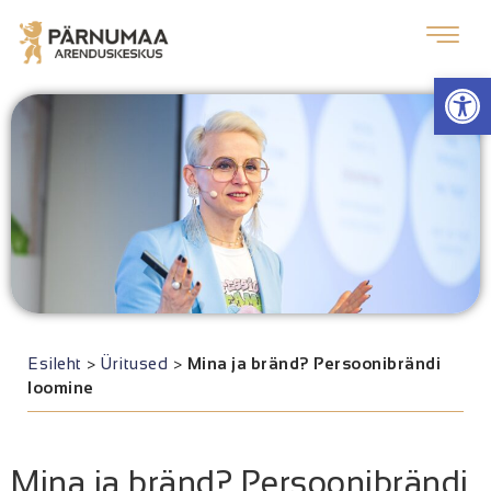
Op
Esileht
>
Üritused
>
Mina ja bränd? Persoonibrändi
loomine
Mina ja bränd? Persoonibrändi