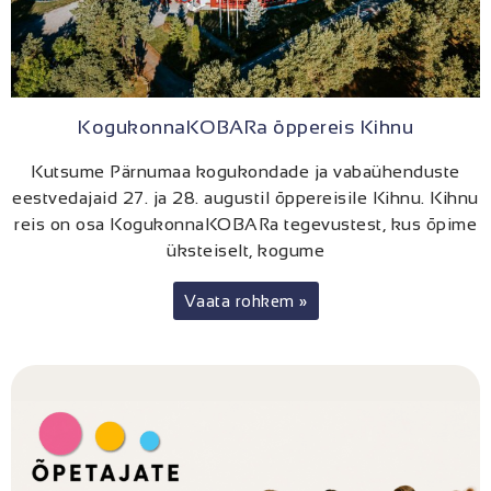
KogukonnaKOBARa õppereis Kihnu
Kutsume Pärnumaa kogukondade ja vabaühenduste
eestvedajaid 27. ja 28. augustil õppereisile Kihnu. Kihnu
reis on osa KogukonnaKOBARa tegevustest, kus õpime
üksteiselt, kogume
Vaata rohkem »