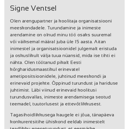
Signe Ventsel
Olen arengupartner ja koolitaja organisatsiooni
meeskondadele. Turundamine ja inimeste
arendamine on olnud minu töö osaks suuremal
või väiksemal määral juba üle 15 aasta. Aitan
inimestel ja organisatsioonidel julgemalt eristuda
ja oskuslikult välja tuua nüansid, mida ise tihti ei
nähta. Olen töötanud pikalt Eesti
kõrgharidusmaastikul erinevatel
ametipositsioonidele, juhtinud meeskondi ja
erinevaid projekte. Õppinud turundust ja hariduse
juhtimist. Läbi viinud erinevaid koolitusi
turundusvallas, inimeste arendamisega seotud
teemadel, tuutorlusest ja ettevõtlikkusest.
Tagasihoidlikkusega kaugele ei jõua, tänapäeva
konkurentsitihe ühiskond eeldab inimestelt
teadlikku eneseturundust, et eesmärke