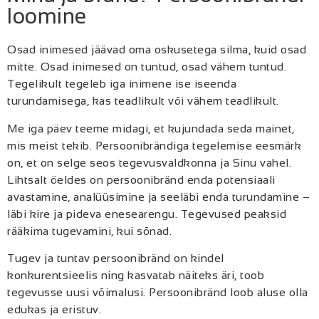
loomine
Osad inimesed jäävad oma oskusetega silma, kuid osad
mitte. Osad inimesed on tuntud, osad vähem tuntud.
Tegelikult tegeleb iga inimene ise iseenda
turundamisega, kas teadlikult või vähem teadlikult.
Me iga päev teeme midagi, et kujundada seda mainet,
mis meist tekib. Persoonibrändiga tegelemise eesmärk
on, et on selge seos tegevusvaldkonna ja Sinu vahel.
Lihtsalt öeldes on persoonibränd enda potensiaali
avastamine, analüüsimine ja seeläbi enda turundamine –
läbi kire ja pideva enesearengu. Tegevused peaksid
rääkima tugevamini, kui sõnad.
Tugev ja tuntav persoonibränd on kindel
konkurentsieelis ning kasvatab näiteks äri, toob
tegevusse uusi võimalusi. Persoonibränd loob aluse olla
edukas ja eristuv.