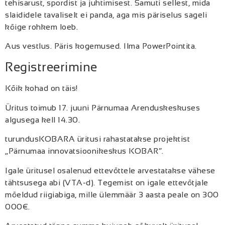
tehisarust, spordist ja juhtimisest. Samuti sellest, mida
slaididele tavaliselt ei panda, aga mis päriselus sageli
kõige rohkem loeb.
Aus vestlus. Päris kogemused. Ilma PowerPointita.
Registreerimine
Kõik kohad on täis!
Üritus toimub 17. juuni Pärnumaa Arenduskeskuses
algusega kell 14.30.
turundusKOBARA üritusi rahastatakse projektist
„Pärnumaa innovatsioonikeskus KOBAR”.
Igale üritusel osalenud ettevõttele arvestatakse vähese
tähtsusega abi (VTA-d). Tegemist on igale ettevõtjale
mõeldud riigiabiga, mille ülemmäär 3 aasta peale on 300
000€.