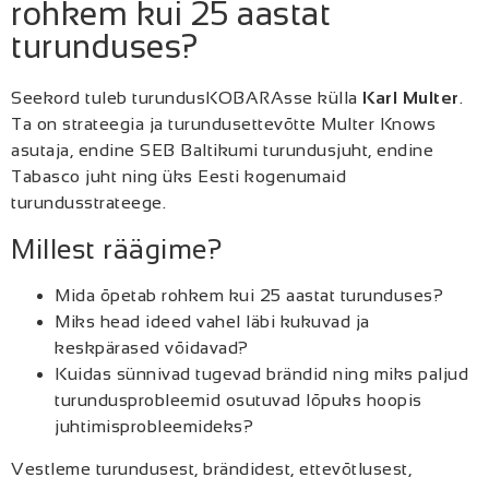
rohkem kui 25 aastat
turunduses?
Seekord tuleb turundusKOBARAsse külla
Karl Multer
.
Ta on strateegia ja turundusettevõtte Multer Knows
asutaja, endine SEB Baltikumi turundusjuht, endine
Tabasco juht ning üks Eesti kogenumaid
turundusstrateege.
Millest räägime?
Mida õpetab rohkem kui 25 aastat turunduses?
Miks head ideed vahel läbi kukuvad ja
keskpärased võidavad?
Kuidas sünnivad tugevad brändid ning miks paljud
turundusprobleemid osutuvad lõpuks hoopis
juhtimisprobleemideks?
Vestleme turundusest, brändidest, ettevõtlusest,