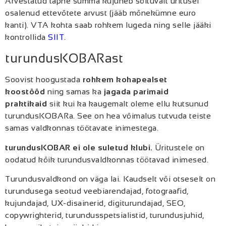
Arvestatud täpne summa kujuneb sõltuvalt üritusel
osalenud ettevõtete arvust (jääb mõnekümne euro
kanti). VTA kohta saab rohkem lugeda ning selle jääki
kontrollida
SIIT
.
turundusKOBARast
Soovist hoogustada
rohkem kohapealset
koostööd
ning samas ka
jagada parimaid
praktikaid
siit kui ka kaugemalt oleme ellu kutsunud
turundusKOBARa. See on hea võimalus tutvuda teiste
samas valdkonnas töötavate inimestega.
turundusKOBAR ei ole suletud klubi.
Üritustele on
oodatud kõik turundusvaldkonnas töötavad inimesed.
Turundusvaldkond on väga lai. Kaudselt või otseselt on
turundusega seotud veebiarendajad, fotograafid,
kujundajad, UX-disainerid, digiturundajad, SEO,
copywrighterid, turundusspetsialistid, turundusjuhid,