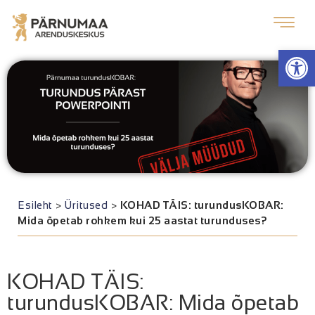
Op
Esileht
>
Üritused
>
KOHAD TÄIS: turundusKOBAR:
Mida õpetab rohkem kui 25 aastat turunduses?
KOHAD TÄIS:
turundusKOBAR: Mida õpetab