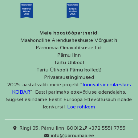
Meie koostööpartnerid:
Maakondlike Arenduskeskuste Võrgustik
Pärnumaa Omavalitsuste Liit
Pärnu linn
Tartu Ülikool
Tartu Ülikooli Pärnu kolledž
Privaatsustingimused
2025. aastal valiti meie projekt “
Innovatsioonikeskus
KOBAR
” Eesti parimaks ettevõtluse edendajaks.
Sügisel esindame Eestit Euroopa Ettevõtlusauhindade
konkursil.
Loe rohkem
Ringi 35, Pärnu linn, 80012
+372 5551 7755
info@parnumaa.ee