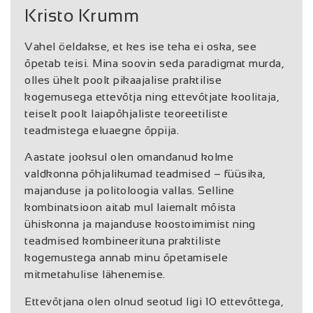
Kristo Krumm
Vahel öeldakse, et kes ise teha ei oska, see
õpetab teisi. Mina soovin seda paradigmat murda,
olles ühelt poolt pikaajalise praktilise
kogemusega ettevõtja ning ettevõtjate koolitaja,
teiselt poolt laiapõhjaliste teoreetiliste
teadmistega eluaegne õppija.
Aastate jooksul olen omandanud kolme
valdkonna põhjalikumad teadmised – füüsika,
majanduse ja politoloogia vallas. Selline
kombinatsioon aitab mul laiemalt mõista
ühiskonna ja majanduse koostoimimist ning
teadmised kombineerituna praktiliste
kogemustega annab minu õpetamisele
mitmetahulise lähenemise.
Ettevõtjana olen olnud seotud ligi 10 ettevõttega,