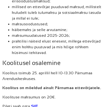
erisoodustusmaksud;
millised on ettevõtjat puuduvad maksud, millistelt
kuludelt tuleb tulumaksu ja sotsiaalmaksu tasuda
ja millal ei tule;
maksusoodustused;
käibemaks ja selle arvutamine;
maksumuudatused 2025-2026;
praktilisi näiteid elust enesest, millega ettevõtjad
enim kokku puutuvad ja mis kõige rohkem
küsimusi tekitavad.
Koolitusel osalemine
Koolitus toimub 25. aprillil kell 10-13.30 Pärnumaa
Arenduskeskuses.
Koolitus on mõeldud ainult Pärnumaa ettevõtjatele.
Koolituse maksumus on 20€.
Pileti saab osta
SIIT
.