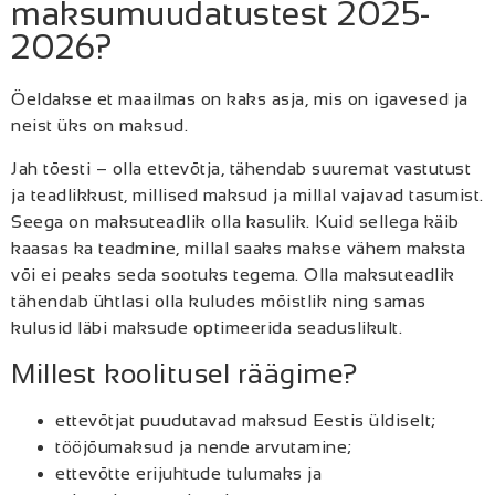
maksumuudatustest 2025-
2026?
Öeldakse et maailmas on kaks asja, mis on igavesed ja
neist üks on maksud.
Jah tõesti – olla ettevõtja, tähendab suuremat vastutust
ja teadlikkust, millised maksud ja millal vajavad tasumist.
Seega on maksuteadlik olla kasulik. Kuid sellega käib
kaasas ka teadmine, millal saaks makse vähem maksta
või ei peaks seda sootuks tegema. Olla maksuteadlik
tähendab ühtlasi olla kuludes mõistlik ning samas
kulusid läbi maksude optimeerida seaduslikult.
Millest koolitusel räägime?
ettevõtjat puudutavad maksud Eestis üldiselt;
tööjõumaksud ja nende arvutamine;
ettevõtte erijuhtude tulumaks ja