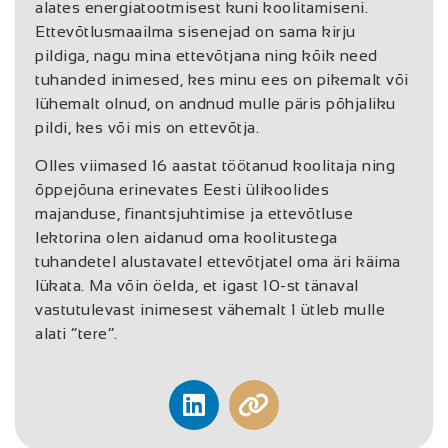
alates energiatootmisest kuni koolitamiseni.
Ettevõtlusmaailma sisenejad on sama kirju
pildiga, nagu mina ettevõtjana ning kõik need
tuhanded inimesed, kes minu ees on pikemalt või
lühemalt olnud, on andnud mulle päris põhjaliku
pildi, kes või mis on ettevõtja.
Olles viimased 16 aastat töötanud koolitaja ning
õppejõuna erinevates Eesti ülikoolides
majanduse, finantsjuhtimise ja ettevõtluse
lektorina olen aidanud oma koolitustega
tuhandetel alustavatel ettevõtjatel oma äri käima
lükata. Ma võin öelda, et igast 10-st tänaval
vastutulevast inimesest vähemalt 1 ütleb mulle
alati “tere”.