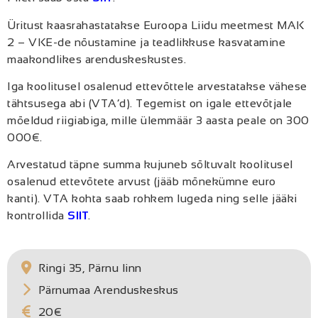
Üritust kaasrahastatakse Euroopa Liidu meetmest MAK
2 – VKE-de nõustamine ja teadlikkuse kasvatamine
maakondlikes arenduskeskustes.
Iga koolitusel osalenud ettevõttele arvestatakse vähese
tähtsusega abi (VTA’d). Tegemist on igale ettevõtjale
mõeldud riigiabiga, mille ülemmäär 3 aasta peale on 300
000€.
Arvestatud täpne summa kujuneb sõltuvalt koolitusel
osalenud ettevõtete arvust (jääb mõnekümne euro
kanti). VTA kohta saab rohkem lugeda ning selle jääki
kontrollida
SIIT
.
Ringi 35, Pärnu linn
Pärnumaa Arenduskeskus
20€