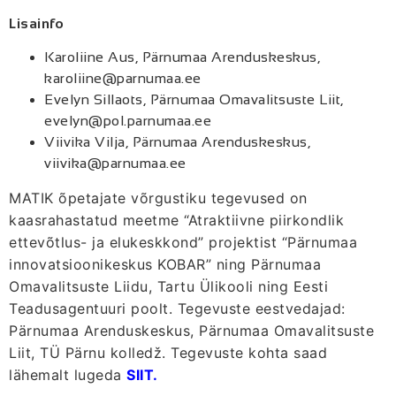
Lisainfo
Karoliine Aus, Pärnumaa Arenduskeskus,
karoliine@parnumaa.ee
Evelyn Sillaots, Pärnumaa Omavalitsuste Liit,
evelyn@pol.parnumaa.ee
Viivika Vilja, Pärnumaa Arenduskeskus,
viivika@parnumaa.ee
MATIK õpetajate võrgustiku tegevused on
kaasrahastatud meetme “Atraktiivne piirkondlik
ettevõtlus- ja elukeskkond” projektist “Pärnumaa
innovatsioonikeskus KOBAR” ning Pärnumaa
Omavalitsuste Liidu, Tartu Ülikooli ning Eesti
Teadusagentuuri poolt. Tegevuste eestvedajad:
Pärnumaa Arenduskeskus, Pärnumaa Omavalitsuste
Liit, TÜ Pärnu kolledž. Tegevuste kohta saad
lähemalt lugeda
SIIT.