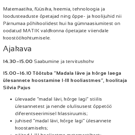
Matemaatika, füüsika, keemia, tehnoloogia ja
loodusteaduste õpetajad ning õppe- ja koolijuhid nii
Pärnumaa põhikoolidest kui ka gümnaasiumitest on
oodatud MATIK valdkonna õpetajate viiendale
koostöökohtumisele.
Ajakava
14.30–15.00
Saabumine ja tervituskohv
15.00–16.10 Töötuba “Madala läve ja kõrge laega
ülesannete koostamine I-III kooliastmes“, koolitaja
Silvia Pajus
ülevaade “madal lävi, kõrge lagi“ stiilis
ülesannetest ja nende olulisusest õppetöö
diferentseerimisel klassiruumis;
juhised “madal lävi, kõrge lagi“ ülesannete
koostamiseks;