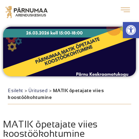
Op
Esileht
>
Üritused
>
MATIK õpetajate viies
koostöökohtumine
MATIK õpetajate viies
koostöökohtumine