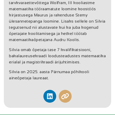
tarvkvaraettevõttega Wolfram, III kooliastme
matemaatika tööraamatute loomine koostöös
kirjastusega Maurus ja rakenduse Stemy
ülesannetepanga loomine. Lisaks sellele on Silvia
tegutsenud nii alustavate kui ka juba kogenud
õpetajate koolitamisega ja hetkel töötab
matemaatikaõpetajana Audru Koolis.
Silvia omab õpetaja tase 7 kvalifikatsiooni,
bakalaureusekraadi loodusteadustes matemaatika
erialal ja magistrikraadi ärijuhtimises.
Silvia on 2025. aasta Pärnumaa põhikooli
aineõpetaja laureaat.