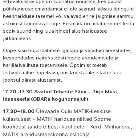
Ettevalmistav õpe on suunatud noortele, kes pärast
põhihariduse omandamist ei ole saanud jätkata õpinguid
keskhariduse tasemel või vajavad enne järgmise sammu
astumist täiendavat tuge. Eesmärk on aidata noorel leida
sobiv suund ning luua kindel alus haridustee
jätkamiseks.
Õppe sisu kujundatakse iga õppija vajadusi arvestades,
keskendudes näiteks eesti keele arendamisele ja
karjäärivalikute toetamisele. Õppimist toetab
individuaalne õppekava, mis koostatakse kahe kuu
jooksul pärast alustamist.
17.20–17.30 Avatud Tehaste Päev – Birjo Must,
inseneeriaKOBARa kogukonnajuht
17.30–18.00
Ülevaade Oulu MATIK-keskuse
külastusest – MATIK hariduse näited Soome
koolidest ja ideid Eesti koolidele – Kerdi Mihhailova,
MATIK arendusmeeskonna esindaja