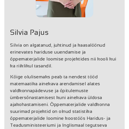
Silvia Pajus
Silvia on algatanud, juhtinud ja kaasalöönud
erinevates hariduse uuendamise ja
õppematerjalide loomise projektides nii kooli kui
ka riiklikul tasandil.
Kõige olulisemaks peab ta nendest tööd
matemaatika ainekava arendamisel alates
valdkonnapädevuse ja õpitulemuste
ümbersõnastamisest kuni ainekava üldosa
ajakohastamiseni. Õppematerjalide valdkonna
suurimad projektid on olnud statistika
õppematerjalide loomine koostöös Haridus- ja
Teadusministeeriumi ja Inglismaal tegutseva