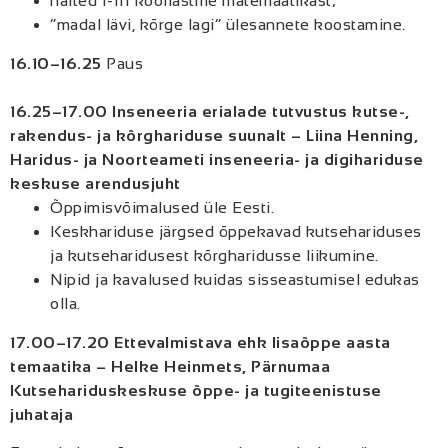
näited I-III kooliastme matemaatikast;
“madal lävi, kõrge lagi“ ülesannete koostamine.
16.10–16.25
Paus
16.25–17.00
Inseneeria erialade tutvustus kutse-,
rakendus- ja kõrghariduse suunalt – Liina Henning,
Haridus- ja Noorteameti inseneeria- ja digihariduse
keskuse arendusjuht
Õppimisvõimalused üle Eesti.
Keskhariduse järgsed õppekavad kutsehariduses
ja kutseharidusest kõrgharidusse liikumine.
Nipid ja kavalused kuidas sisseastumisel edukas
olla.
17.00–17.20 Ettevalmistava ehk lisaõppe aasta
temaatika – Helke Heinmets, Pärnumaa
Kutsehariduskeskuse õppe- ja tugiteenistuse
juhataja