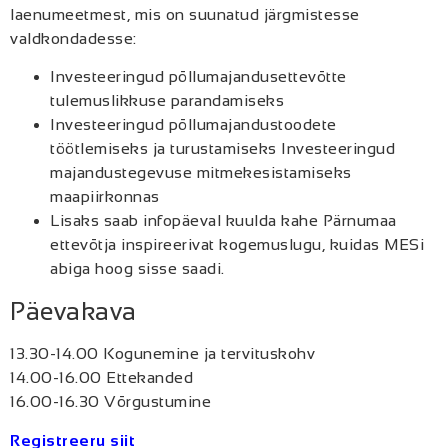
laenumeetmest, mis on suunatud järgmistesse
valdkondadesse:
Investeeringud põllumajandusettevõtte
tulemuslikkuse parandamiseks
Investeeringud põllumajandustoodete
töötlemiseks ja turustamiseks Investeeringud
majandustegevuse mitmekesistamiseks
maapiirkonnas
Lisaks saab infopäeval kuulda kahe Pärnumaa
ettevõtja inspireerivat kogemuslugu, kuidas MESi
abiga hoog sisse saadi.
Päevakava
13.30-14.00 Kogunemine ja tervituskohv
14.00-16.00 Ettekanded
16.00-16.30 Võrgustumine
Registreeru siit