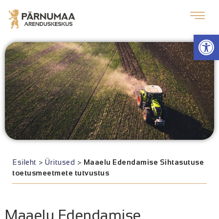
Op
Esileht
>
Üritused
>
Maaelu Edendamise Sihtasutuse
toetusmeetmete tutvustus
Maaelu Edendamise