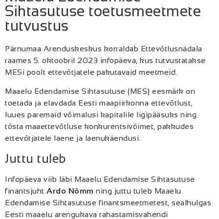
Sihtasutuse toetusmeetmete
tutvustus
Pärnumaa Arenduskeskus korraldab Ettevõtlusnädala
raames 5. oktoobril 2023 infopäeva, kus tutvustatakse
MESi poolt ettevõtjatele pakutavaid meetmeid.
Maaelu Edendamise Sihtasutuse (MES) eesmärk on
toetada ja elavdada Eesti maapiirkonna ettevõtlust,
luues paremaid võimalusi kapitalile ligipääsuks ning
tõsta maaettevõtluse konkurentsivõimet, pakkudes
ettevõtjatele laene ja laenukäendusi.
Juttu tuleb
Infopäeva viib läbi Maaelu Edendamise Sihtasutuse
finantsjuht
Ardo Nõmm
ning juttu tuleb Maaelu
Edendamise Sihtasutuse finantsmeetmetest, sealhulgas
Eesti maaelu arengukava rahastamisvahendi