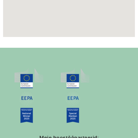
Meie koostööpartnerid: