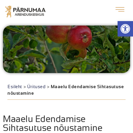
Op
Esileht
>
Üritused
>
Maaelu Edendamise Sihtasutuse
nõustamine
Maaelu Edendamise
Sihtasutuse nõustamine