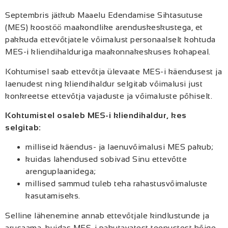
Septembris jätkub Maaelu Edendamise Sihtasutuse
(MES) koostöö maakondlike arenduskeskustega, et
pakkuda ettevõtjatele võimalust personaalselt kohtuda
MES-i kliendihalduriga maakonnakeskuses kohapeal.
Kohtumisel saab ettevõtja ülevaate MES-i käendusest ja
laenudest ning kliendihaldur selgitab võimalusi just
konkreetse ettevõtja vajaduste ja võimaluste põhiselt.
Kohtumistel osaleb MES-i kliendihaldur, kes
selgitab:
milliseid käendus- ja laenuvõimalusi MES pakub;
kuidas lahendused sobivad Sinu ettevõtte
arenguplaanidega;
millised sammud tuleb teha rahastusvõimaluste
kasutamiseks.
Selline lähenemine annab ettevõtjale kindlustunde ja
arusaama, kuidas MES-i pakutavatest teenustest kõige