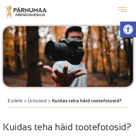
Op
Esileht
>
Üritused
>
Kuidas teha häid tootefotosid?
Kuidas teha häid tootefotosid?