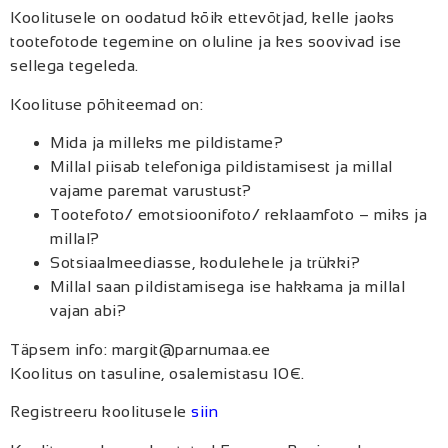
Koolitusele on oodatud kõik ettevõtjad, kelle jaoks
tootefotode tegemine on oluline ja kes soovivad ise
sellega tegeleda.
Koolituse põhiteemad on:
Mida ja milleks me pildistame?
Millal piisab telefoniga pildistamisest ja millal
vajame paremat varustust?
Tootefoto/ emotsioonifoto/ reklaamfoto – miks ja
millal?
Sotsiaalmeediasse, kodulehele ja trükki?
Millal saan pildistamisega ise hakkama ja millal
vajan abi?
Täpsem info: margit@parnumaa.ee
Koolitus on tasuline, osalemistasu 10€.
Registreeru koolitusele
siin