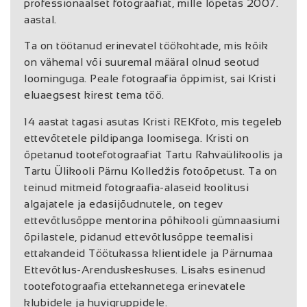
professionaalset fotograafiat, mille lõpetas 2007.
aastal.
Ta on töötanud erinevatel töökohtade, mis kõik
on vähemal või suuremal määral olnud seotud
loominguga. Peale fotograafia õppimist, sai Kristi
eluaegsest kirest tema töö.
14 aastat tagasi asutas Kristi REKfoto, mis tegeleb
ettevõtetele pildipanga loomisega. Kristi on
õpetanud tootefotograafiat Tartu Rahvaülikoolis ja
Tartu Ülikooli Pärnu Kolledžis fotoõpetust. Ta on
teinud mitmeid fotograafia-alaseid koolitusi
algajatele ja edasijõudnutele, on tegev
ettevõtlusõppe mentorina põhikooli gümnaasiumi
õpilastele, pidanud ettevõtlusõppe teemalisi
ettakandeid Töötukassa klientidele ja Pärnumaa
Ettevõtlus-Arenduskeskuses. Lisaks esinenud
tootefotograafia ettekannetega erinevatele
klubidele ja huvigruppidele.