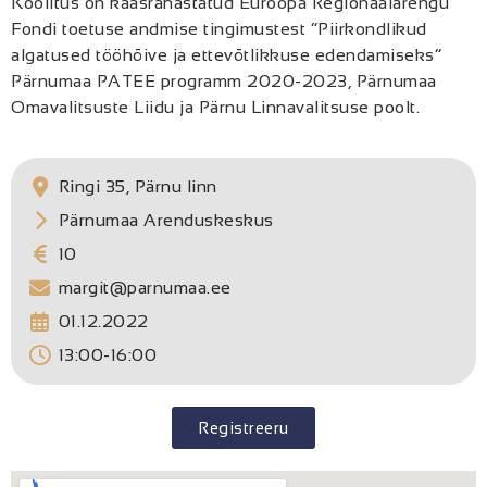
Koolitus on kaasrahastatud Euroopa Regionaalarengu
Fondi toetuse andmise tingimustest “Piirkondlikud
algatused tööhõive ja ettevõtlikkuse edendamiseks”
Pärnumaa PATEE programm 2020-2023, Pärnumaa
Omavalitsuste Liidu ja Pärnu Linnavalitsuse poolt.
Ringi 35, Pärnu linn
Pärnumaa Arenduskeskus
10
margit@parnumaa.ee
01.12.2022
13:00-16:00
Registreeru