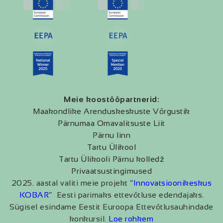
Meie koostööpartnerid:
Maakondlike Arenduskeskuste Võrgustik
Pärnumaa Omavalitsuste Liit
Pärnu linn
Tartu Ülikool
Tartu Ülikooli Pärnu kolledž
Privaatsustingimused
2025. aastal valiti meie projekt “
Innovatsioonikeskus
KOBAR
” Eesti parimaks ettevõtluse edendajaks.
Sügisel esindame Eestit Euroopa Ettevõtlusauhindade
konkursil.
Loe rohkem