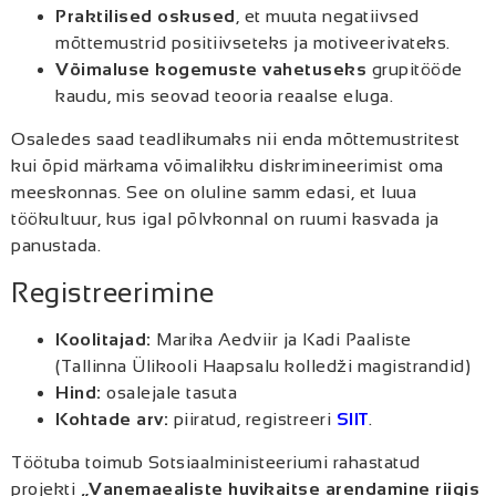
Praktilised oskused
, et muuta negatiivsed
mõttemustrid positiivseteks ja motiveerivateks.
Võimaluse kogemuste vahetuseks
grupitööde
kaudu, mis seovad teooria reaalse eluga.
Osaledes saad teadlikumaks nii enda mõttemustritest
kui õpid märkama võimalikku diskrimineerimist oma
meeskonnas. See on oluline samm edasi, et luua
töökultuur, kus igal põlvkonnal on ruumi kasvada ja
panustada.
Registreerimine
Koolitajad:
Marika Aedviir ja Kadi Paaliste
(Tallinna Ülikooli Haapsalu kolledži magistrandid)
Hind:
osalejale tasuta
Kohtade arv:
piiratud, registreeri
SIIT
.
Töötuba toimub Sotsiaalministeeriumi rahastatud
projekti
„Vanemaealiste huvikaitse arendamine riigis