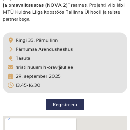
ja omavalitsustes (NOVA 2)”
raames.
Projekti viib läbi
MTÜ Kuldne Liiga koostöös Tallinna Ülikooli ja teiste
partneritega.
Ringi 35, Pärnu linn
Pärnumaa Arenduskeskus
Tasuta
kristi.kuusmik-orav@ut.ee
29. september 2025
13.45-16.30
Registreeru