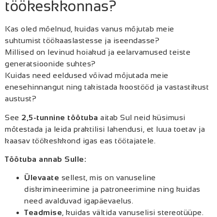
töökeskkonnas?
Kas oled mõelnud, kuidas vanus mõjutab meie
suhtumist töökaaslastesse ja iseendasse?
Millised on levinud hoiakud ja eelarvamused teiste
generatsioonide suhtes?
Kuidas need eeldused võivad mõjutada meie
enesehinnangut ning takistada koostööd ja vastastikust
austust?
See
2,5-tunnine töötuba
aitab Sul neid küsimusi
mõtestada ja leida praktilisi lahendusi, et luua toetav ja
kaasav töökeskkond igas eas töötajatele.
Töötuba annab Sulle:
Ülevaate
sellest, mis on vanuseline
diskrimineerimine ja patroneerimine ning kuidas
need avalduvad igapäevaelus.
Teadmise
, kuidas vältida vanuselisi stereotüüpe.