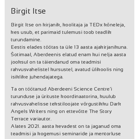
Birgit Itse
Birgit Itse on kirjanik, koolitaja ja TEDx kõneleja,
kes usub, et parimaid tulemusi toob teadlik
turundamine.
Eestis elades töötas ta üle 13 aasta ajakirjanikuna.
Šotimaal, Aberdeenis elatud enam kui nelja aasta
jooksul on ta täiendanud oma teadmisi
rahvusvahelistel kursustel, avatud ülikoolis ning
isiklike juhendajatega.
Ta on töötanud Aberdeeni Science Centre’i
turunduse ja ürituste koordinaatorina, kuulub
rahvusvahelisse tekstiloojate võrgustikku Dark
Angels Writers ning on ettevõtte The Story
Terrace variautor.
Alates 2021. aasta kevadest on ta jaganud oma
teadmisi ja kogemusi seminaride ja mentorluse