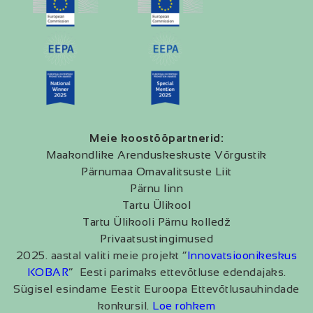
Meie koostööpartnerid:
Maakondlike Arenduskeskuste Võrgustik
Pärnumaa Omavalitsuste Liit
Pärnu linn
Tartu Ülikool
Tartu Ülikooli Pärnu kolledž
Privaatsustingimused
2025. aastal valiti meie projekt “
Innovatsioonikeskus
KOBAR
” Eesti parimaks ettevõtluse edendajaks.
Sügisel esindame Eestit Euroopa Ettevõtlusauhindade
konkursil.
Loe rohkem