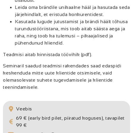
usaldust.
Leida oma brändile unikaalne hääl ja kasutada seda
järjekindlalt, et eristuda konkurentidest.
Kasutada lugude jutustamist ja brändi häält tõhusa
turundustööriistana, mis toob aitab säästa aega ja
raha, ning toob ka tulemusi – pikaajalised ja
pühendunud kliendid.
Teadmisi aitab kinnistada töövihik (pdf).
Seminaril saadud teadmisi rakendades saad edaspidi
keskenduda mitte uute klientide otsimisele, vaid
olemasolevate suhete tugevdamisele ja klientide
teenindamisele.
Veebis
69 € (early bird pilet, piiratud koguses), tavapilet
99 €