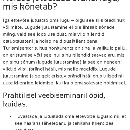
mis kõnetab?
Iga ettevõte jutustab oma lugu – olgu see siis teadlikult
või mitte. Lugude jutustamine ei ole lihtsalt sõnade
mäng, vaid see loob usaldust, mis viib kliendid
ostuotsusteni ja hoiab neid püsiklientidena.
Turismisektoris, kus konkurents on tihe ja valikuid palju,
on eristumise võti see, kui sinu kliendid saavad aru, mis
on sinu sõnum (lugude jutustamine) ja see on nendeni
viidud viisil (brändi hääl), mis neile meeldib. Lugude
jutustamine ja selgelt eristuv brändi hääl on olulised nii
uute klientide leidmisel kui ka olemasolevate hoidmisel.
Praktilisel veebiseminaril õpid,
kuidas:
Tuvastada ja jutustada oma ettevõtte lugusid nii, et
see haaraks tähelepanu ja tekitaks klientides