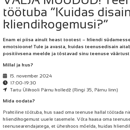
töötuba “Kuidas disain
kliendikogemusi?”
Enam ei piisa ainult heast tootest – kliendi südamess
emotsioone! Tule ja avasta, kuidas teenusedisain ait
positiivsena meelde ja tõstavad sinu teenuse väärtust
Millal ja kus?
15. november 2024
17:00-19:30
Tartu Ülikooli Pärnu kolledž (Ringi 35, Pärnu linn)
Mida oodata?
Praktiline töötuba, kus saad oma teenuse kallal töötada n
kliendikogemust uuele tasemele. Võta kaasa oma teenuseide
teenusearendajatega, et üheskoos mõelda, kuidas kliendi