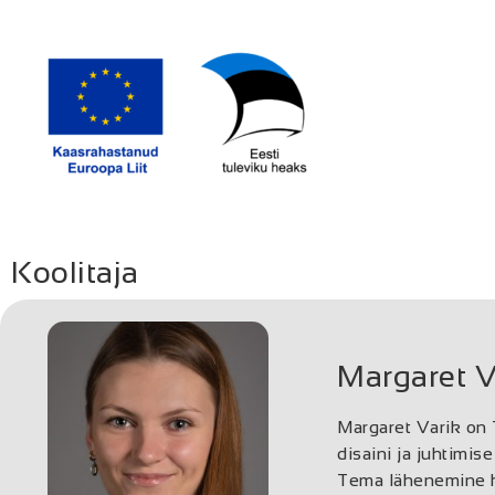
Koolitaja
Margaret V
Margaret Varik on 
disaini ja juhtimi
Tema lähenemine ke