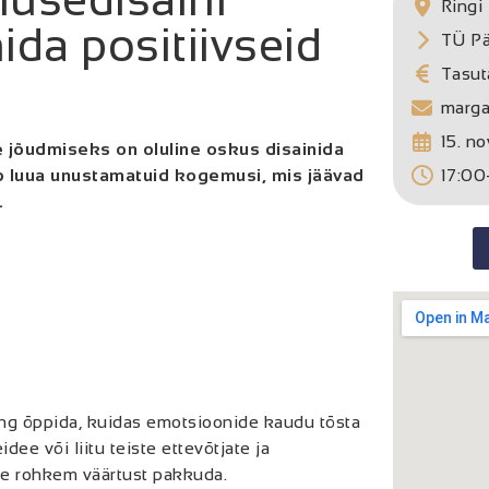
Ringi 
ida positiivseid
TÜ Pä
Tasut
marga
15. n
e jõudmiseks on oluline oskus disainida
ab luua unustamatuid kogemusi, mis jäävad
17:00
.
ing õppida, kuidas emotsioonide kaudu tõsta
e või liitu teiste ettevõtjate ja
le rohkem väärtust pakkuda.