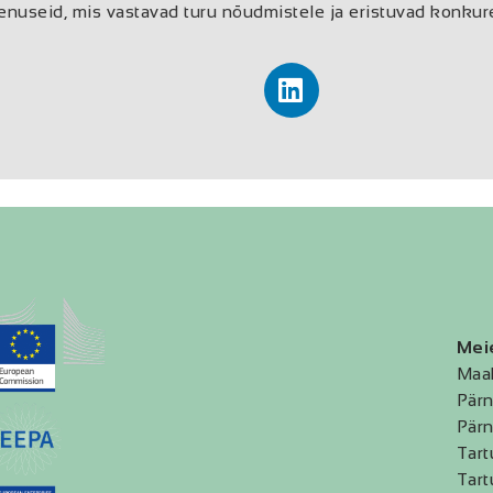
enuseid, mis vastavad turu nõudmistele ja eristuvad konkur
Mei
Maa
Pärn
Pärn
Tart
Tart