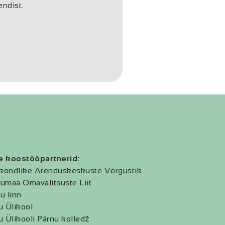
endist.
e koostööpartnerid:
kondlike Arenduskeskuste Võrgustik
umaa Omavalitsuste Liit
u linn
u Ülikool
u Ülikooli Pärnu kolledž