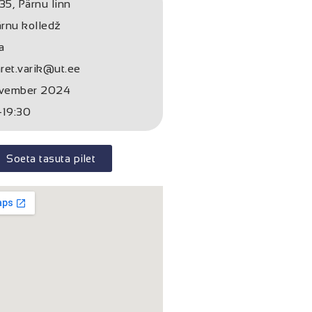
35, Pärnu linn
rnu kolledž
a
ret.varik@ut.ee
ovember 2024
-19:30
Soeta tasuta pilet