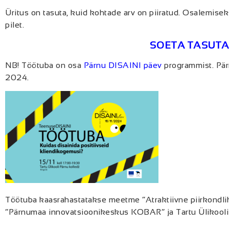
Üritus on tasuta, kuid kohtade arv on piiratud. Osalemise
pilet.
SOETA TASUTA 
NB! Töötuba on osa
Pärnu DISAINI päev
programmist. Pä
2024.
Töötuba kaasrahastatakse meetme “Atraktiivne piirkondlik
“Pärnumaa innovatsioonikeskus KOBAR” ja Tartu Ülikooli 