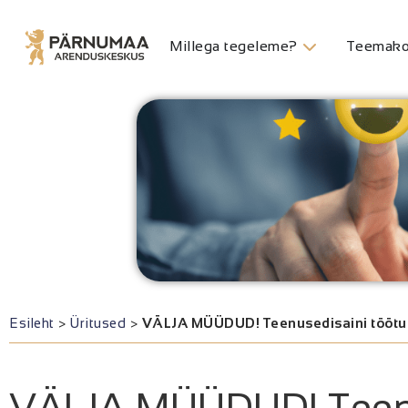
Millega tegeleme?
Teemako
Esileht
>
Üritused
>
VÄLJA MÜÜDUD! Teenusedisaini töötuba
VÄLJA MÜÜDUD! Teen