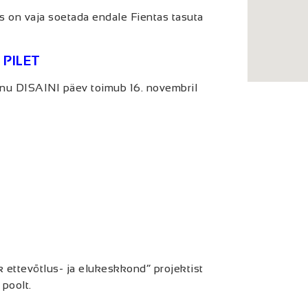
ks on vaja soetada endale Fientas tasuta
PILET
rnu DISAINI päev toimub 16. novembril
 ettevõtlus- ja elukeskkond” projektist
poolt.