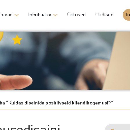
barad
Inkubaator
Üritused
Uudised
In
 “Kuidas disainida positiivseid kliendikogemusi?”
usedisaini