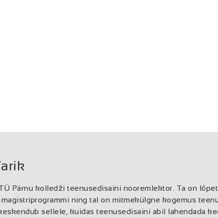
arik
TÜ Pärnu kolledži teenusedisaini nooremlektor. Ta on lõpet
se magistriprogrammi ning tal on mitmekülgne kogemus teen
skendub sellele, kuidas teenusedisaini abil lahendada kee