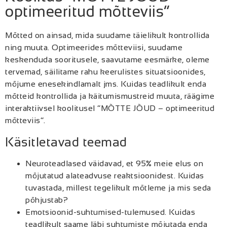
optimeeritud mõtteviis”
Mõtted on ainsad, mida suudame täielikult kontrollida
ning muuta. Optimeerides mõtteviisi, suudame
keskenduda sooritusele, saavutame eesmärke, oleme
tervemad, säilitame rahu keerulistes situatsioonides,
mõjume enesekindlamalt jms. Kuidas teadlikult enda
mõtteid kontrollida ja käitumismustreid muuta, räägime
interaktiivsel koolitusel “MÕTTE JÕUD – optimeeritud
mõtteviis”.
Käsitletavad teemad
Neuroteadlased väidavad, et 95% meie elus on
mõjutatud alateadvuse reaktsioonidest. Kuidas
tuvastada, millest tegelikult mõtleme ja mis seda
põhjustab?
Emotsioonid-suhtumised-tulemused. Kuidas
teadlikult saame läbi suhtumiste mõjutada enda