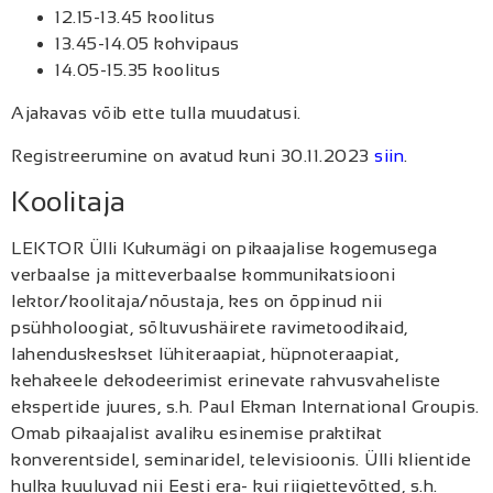
12.15-13.45 koolitus
13.45-14.05 kohvipaus
14.05-15.35 koolitus
Ajakavas võib ette tulla muudatusi.
Registreerumine on avatud kuni 30.11.2023
siin
.
Koolitaja
LEKTOR Ülli Kukumägi on pikaajalise kogemusega
verbaalse ja mitteverbaalse kommunikatsiooni
lektor/koolitaja/nõustaja, kes on õppinud nii
psühholoogiat, sõltuvushäirete ravimetoodikaid,
lahenduskeskset lühiteraapiat, hüpnoteraapiat,
kehakeele dekodeerimist erinevate rahvusvaheliste
ekspertide juures, s.h. Paul Ekman International Groupis.
Omab pikaajalist avaliku esinemise praktikat
konverentsidel, seminaridel, televisioonis. Ülli klientide
hulka kuuluvad nii Eesti era- kui riigiettevõtted, s.h.