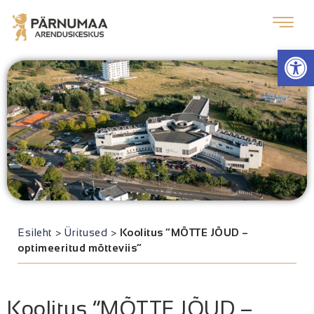
Op
Esileht
>
Üritused
>
Koolitus “MÕTTE JÕUD –
optimeeritud mõtteviis”
Koolitus “MÕTTE JÕUD –