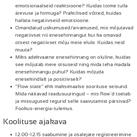
emotsionaalseid reaktsioone? Kuidas toime tulla
ärevuse ja hirmuga? Praktilised võtted, kuidas
hallata negatiivseid emotsioone.
Omandatud uskumused/arvamused, mis mõjutavad
negatiivset nii enesehinnangut kui ka omavad
otsest negatiivset mõju meie elule. Kuidas neid
muuta?
Miks adekvaatne enesehinnang on oluline, kuidas
see mõjutab meie otsuseid ning mida teha madala
enesehinnangu puhul? Kuidas mõjuda
enesekindlalt ja positiivselt?
“Flow state” ehk maksimaalse soorituse seisund.
Mida näitavad teadusuuringud – mis flow`d toetab
ja missugused tegurid selle saavutamist pärsivad?
Fookus-energia-tulemus.
Koolituse ajakava
12.00-12.15 saabumine ja osalejate registreerimine