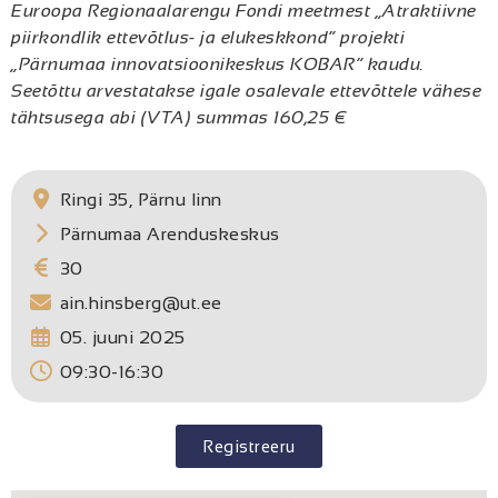
Euroopa Regionaalarengu Fondi meetmest „Atraktiivne
piirkondlik ettevõtlus- ja elukeskkond“ projekti
„Pärnumaa innovatsioonikeskus KOBAR“ kaudu.
Seetõttu arvestatakse igale osalevale ettevõttele vähese
tähtsusega abi (VTA) summas 160,25 €
Ringi 35, Pärnu linn
Pärnumaa Arenduskeskus
30
ain.hinsberg@ut.ee
05. juuni 2025
09:30-16:30
Registreeru