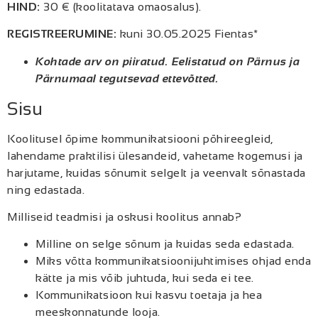
HIND:
30 € (koolitatava omaosalus).
REGISTREERUMINE:
kuni 30.05.2025 Fientas*
Kohtade arv on piiratud. Eelistatud on Pärnus ja
Pärnumaal tegutsevad ettevõtted.
Sisu
Koolitusel õpime kommunikatsiooni põhireegleid,
lahendame praktilisi ülesandeid, vahetame kogemusi ja
harjutame, kuidas sõnumit selgelt ja veenvalt sõnastada
ning edastada.
Milliseid teadmisi ja oskusi koolitus annab?
Milline on selge sõnum ja kuidas seda edastada.
Miks võtta kommunikatsioonijuhtimises ohjad enda
kätte ja mis võib juhtuda, kui seda ei tee.
Kommunikatsioon kui kasvu toetaja ja hea
meeskonnatunde looja.