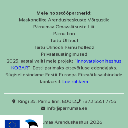
Meie koostööpartnerid:
Maakondlike Arenduskeskuste Võrgustik
Pärnumaa Omavalitsuste Liit
Pärnu linn
Tartu Ülikool
Tartu Ülikooli Pärnu kolledž
Privaatsustingimused
2025. aastal valiti meie projekt “
Innovatsioonikeskus
KOBAR
” Eesti parimaks ettevõtluse edendajaks.
Sügisel esindame Eestit Euroopa Ettevõtlusauhindade
konkursil.
Loe rohkem
Ringi 35, Pärnu linn, 80012
+372 5551 7755
info@parnumaa.ee
Pärnumaa Arenduskeskus 2026