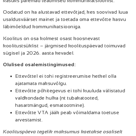
kasuks paremad teadmised kommunikatsioonist.
Oodatud on ka alustavad ettevõtjad, kes soovivad luua
usaldusväärset mainet ja toetada oma ettevõtte kasvu
läbimõeldud kommunikatsiooniga.
Koolitus on osa kolmest osast koosnevast
koolitustsüklist – järgmised koolituspäevad toimuvad
sügisel ja 2026. aasta kevadel.
Olulised osalemistingimused:
Ettevõttel ei tohi registreerumise hetkel olla
ajatamata maksuvõlgu.
Ettevõtte põhitegevus ei tohi kuuluda välistatud
valdkondade hulka (nt tubakatooted,
hasartmängud, esmatootmine).
Ettevõtte VTA jääk peab võimaldama toetuse
arvestamist.
Koolituspäeva tegelik maksumus kaetakse osaliselt