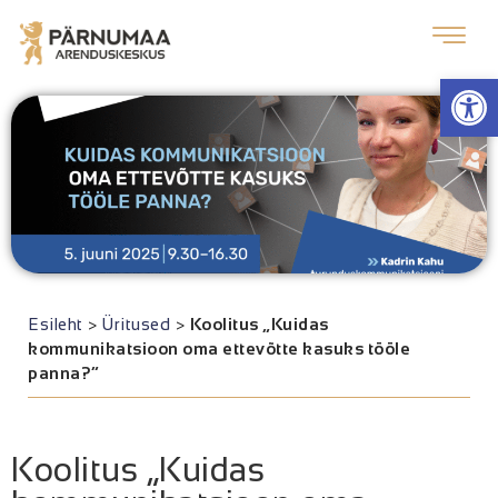
Op
Esileht
>
Üritused
>
Koolitus „Kuidas
kommunikatsioon oma ettevõtte kasuks tööle
panna?“
Koolitus „Kuidas