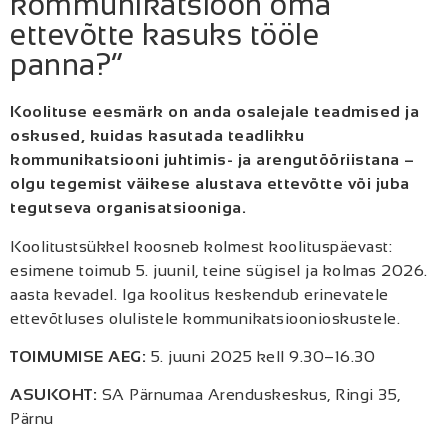
kommunikatsioon oma
ettevõtte kasuks tööle
panna?“
Koolituse eesmärk on anda osalejale teadmised ja
oskused, kuidas kasutada teadlikku
kommunikatsiooni juhtimis- ja arengutööriistana –
olgu tegemist väikese alustava ettevõtte või juba
tegutseva organisatsiooniga.
Koolitustsükkel koosneb kolmest koolituspäevast:
esimene toimub 5. juunil, teine sügisel ja kolmas 2026.
aasta kevadel. Iga koolitus keskendub erinevatele
ettevõtluses olulistele kommunikatsioonioskustele.
TOIMUMISE AEG:
5. juuni 2025 kell 9.30–16.30
ASUKOHT:
SA Pärnumaa Arenduskeskus, Ringi 35,
Pärnu