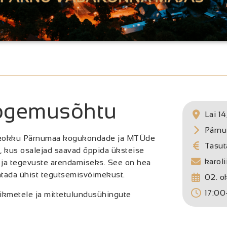
ogemusõhtu
Lai 14
Pärnu
kokku Pärnumaa kogukondade ja MTÜde
Tasut
, kus osalejad saavad õppida üksteise
karol
ja tegevuste arendamiseks. See on hea
vatada ühist tegutsemisvõimekust.
02. o
17:00
ikmetele ja mittetulundusühingute