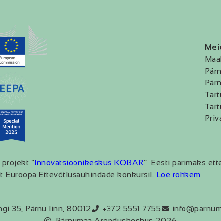
Mei
Maa
Pärn
Pärn
Tart
Tart
Priv
 projekt “
Innovatsioonikeskus KOBAR
” Eesti parimaks ett
t Euroopa Ettevõtlusauhindade konkursil.
Loe rohkem
ngi 35, Pärnu linn, 80012
+372 5551 7755
info@parnum
Pärnumaa Arenduskeskus 2026