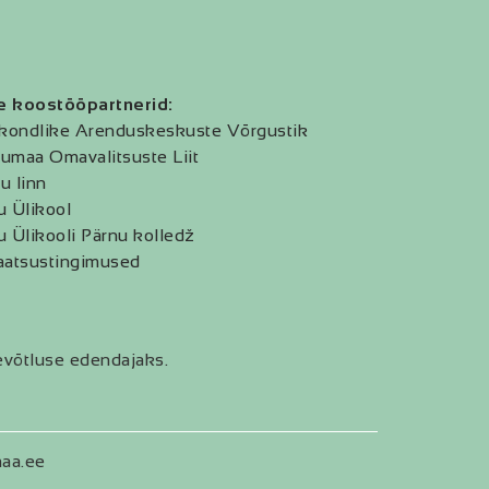
e koostööpartnerid:
kondlike Arenduskeskuste Võrgustik
umaa Omavalitsuste Liit
u linn
u Ülikool
u Ülikooli Pärnu kolledž
aatsustingimused
evõtluse edendajaks.
aa.ee