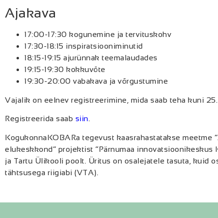
Ajakava
17:00-17:30 kogunemine ja tervituskohv
17:30-18:15 inspiratsiooniminutid
18:15-19:15 ajurünnak teemalaudades
19:15-19:30 kokkuvõte
19:30-20:00 vabakava ja võrgustumine
Vajalik on eelnev registreerimine, mida saab teha kuni 25.
Registreerida saab
siin
.
KogukonnaKOBARa tegevust kaasrahastatakse meetme “Atra
elukeskkond” projektist “Pärnumaa innovatsioonikeskus
ja Tartu Ülikooli poolt. Üritus on osalejatele tasuta, kuid 
tähtsusega riigiabi (VTA).