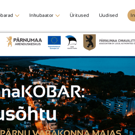
barad
Inkubaator
Üritused
Uudised
In