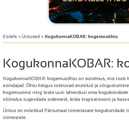
Esileht
>
Üritused
>
KogukonnaKOBAR: kogemusõhtu
KogukonnaKOBAR: k
KogukonnaKOBAR: kogemusõhtu on sündmus, mis toob 
esindajad. Õhtu käigus toimuvad arutelud ja võrgustumine
kogemustest ning leida uusi lahendusi oma kogukondade 
võimalus tugevdada sidemeid, leida inspiratsiooni ja kas
Üritus on mõeldud Pärnumaal toimetavate kogukondade li
inimestele.