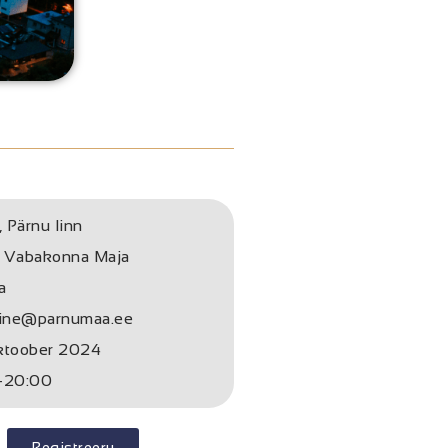
, Pärnu linn
 Vabakonna Maja
a
iine@parnumaa.ee
ktoober 2024
-20:00
Registreeru