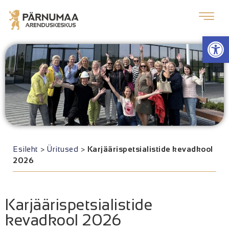
Op
Esileht
>
Üritused
>
Karjäärispetsialistide kevadkool
2026
Karjäärispetsialistide
kevadkool 2026