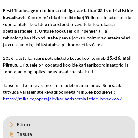
Eesti Teadusagentuur korraldab igal aastal karjäärispetsialistide
kevadkooli.
See on mõeldud koolide karjäärikoordinaatoritele ja
-õpetajatele, koolidega koostööd tegevatele Töötukassa
spetsialistidele jt. Ürituse fookuses on inseneeria- ja
tehnoloogiavaldkond. Kahe päeva jooksul toimuvad ettekanded
ja arutelud ning külastatakse piirkonna ettevõtteid.
2026. aasta karjäärispetsialistide kevadkool toimub
25.-26. mail
Pärnus.
Üritusele on oodatud koolide karjäärikoordinaatorid ja
-õpetajad ning õpilasi nõustavad spetsialistid.
Täpsem info ja registreerimine tuleb märtsi lõpus. Seni saab
tutvuda varasemate kevadkoolidega MIKS.ee kodulehel:
https://miks.ee/opetajale/karjaarispetsialistide-kevadkool/
Pärnu
Tasuta