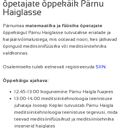
õpetajate õppekäik Pärnu
Haiglasse
Pärnumaa
matemaatika ja füüsika õpetajate
õppekäigul Pärnu Haiglasse tutvutakse erialade ja
karjäärivõimalustega, mis ootavad noori, kes jätkavad
õpinguid meditsiinifüüsika või meditsiinitehnika
valdkonnas.
Osalemiseks tuleb eelnevalt registreeruda
SIIN
.
Õppekäigu ajakava:
12.45-13.00 kogunemine Pärnu Haigla fuajees
13.00-14.00 meditsiinitehnoloogia teenistuse
juhataja Joosep Kepler tutvustab Pärnu Haigla
meditsiinitehnoloogia teenistuse tegevusi, mida
teevad meditsiinifüüsikud ja meditsiinitehnika
insenerid haiglates