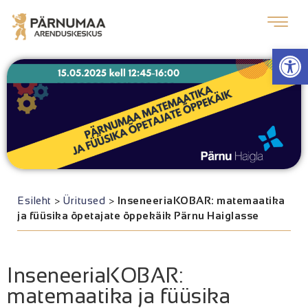
Op
Esileht
>
Üritused
>
InseneeriaKOBAR: matemaatika
ja füüsika õpetajate õppekäik Pärnu Haiglasse
InseneeriaKOBAR:
matemaatika ja füüsika