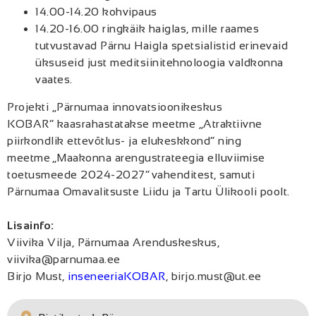
14.00-14.20 kohvipaus
14.20-16.00 ringkäik haiglas, mille raames
tutvustavad Pärnu Haigla spetsialistid erinevaid
üksuseid just meditsiinitehnoloogia valdkonna
vaates.
Projekti „Pärnumaa innovatsioonikeskus
KOBAR” kaasrahastatakse meetme „Atraktiivne
piirkondlik ettevõtlus- ja elukeskkond” ning
meetme „Maakonna arengustrateegia elluviimise
toetusmeede 2024-2027” vahenditest, samuti
Pärnumaa Omavalitsuste Liidu ja Tartu Ülikooli poolt.
Lisainfo:
Viivika Vilja, Pärnumaa Arenduskeskus,
viivika@parnumaa.ee
Birjo Must,
inseneeriaKOBAR
, birjo.must@ut.ee