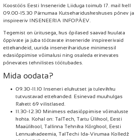
Koostöös Eesti Inseneride Liiduga toimub 17. mail kell
09.00-15.30 Pärnumaa Kutsehariduskeskuses põnev ja
inspireeriv INSENEERIA INFOPÄEV.
Tegemist on üritusega, kus õpilased saavad kuulata
õppivate ja juba töötavate inseneride inspireerivaid
ettekandeid, uurida insenerihariduse minimessil
edasiõppimise võimalusi ning osaleda erinevates
põnevates tehnilistes töötubades.
Mida oodata?
09.30-11.10 Inseneri elukutset ja tulevikku
tutvustavad ettekanded. Esinevad muuhulgas
Rakett 69 vilistlased.
11.30-12.30 Minimess edasiõppimise võimaluste
kohta. Kohal on: TalTech, Tartu Ülikool, Eesti
Maaülikool, Tallinna Tehnika Kõrgkool, Eesti
Lennuakadeemia, TalTechi Ida-Virumaa Kolledž