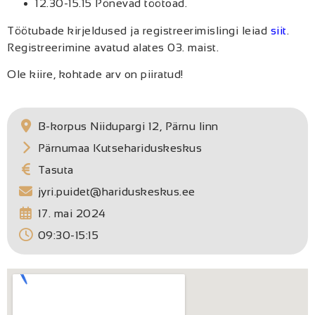
12.30-15.15 Põnevad töötoad.
Töötubade kirjeldused ja registreerimislingi leiad
siit
.
Registreerimine avatud alates 03. maist.
Ole kiire, kohtade arv on piiratud!
B-korpus Niidupargi 12, Pärnu linn
Pärnumaa Kutsehariduskeskus
Tasuta
jyri.puidet@hariduskeskus.ee
17. mai 2024
09:30-15:15