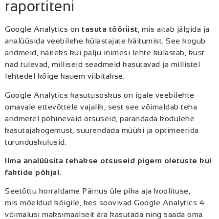
raportiteni
Google Analytics on
tasuta tööriist
, mis aitab jälgida ja
analüüsida veebilehe külastajate käitumist. See kogub
andmeid, näiteks kui palju inimesi lehte külastab, kust
nad tulevad, milliseid seadmeid kasutavad ja millistel
lehtedel kõige kauem viibitakse.
Google Analytics kasutusoskus on igale veebilehte
omavale ettevõttele vajalik, sest see võimaldab teha
andmetel põhinevaid otsuseid, parandada kodulehe
kasutajakogemust, suurendada müüki ja optimeerida
turunduskulusid.
Ilma analüüsita tehakse otsuseid pigem oletuste kui
faktide põhjal.
Seetõttu korraldame Pärnus üle pika aja koolituse,
mis mõeldud kõigile, kes soovivad Google Analytics 4
võimalusi maksimaalselt ära kasutada ning saada oma