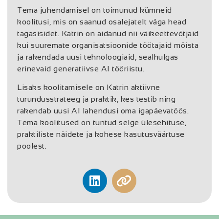
Tema juhendamisel on toimunud kümneid
koolitusi, mis on saanud osalejatelt väga head
tagasisidet. Katrin on aidanud nii väikeettevõtjaid
kui suuremate organisatsioonide töötajaid mõista
ja rakendada uusi tehnoloogiaid, sealhulgas
erinevaid generatiivse AI tööriistu.
Lisaks koolitamisele on Katrin aktiivne
turundusstrateeg ja praktik, kes testib ning
rakendab uusi AI lahendusi oma igapäevatöös.
Tema koolitused on tuntud selge ülesehituse,
praktiliste näidete ja kohese kasutusväärtuse
poolest.