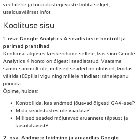
veebilehe ja turundustegevuste kohta selget,
usaldusväärset infot.
Koolituse sisu
1. osa: Google Analytics 4 seadistuste kontroll ja
parimad praktikad
Koolituse alguses keskendume sellele, kas sinu Google
Analytics 4 konto on õigesti seadistatud. Vaatame
samm-sammult üle, millised seaded on olulised, kuidas
vältida tüüpilisi vigu ning millele kindlasti tähelepanu
pöörata.
Õpime, kuidas:
Kontrollida, kas andmed jõuavad õigesti GA4-sse?
Mida seadistustes üle vaadata?
Millised seaded mõjutavad aruannete täpsust ja
kasutatavust?
2. osa: Andmete leidmine ja aruandlus Google