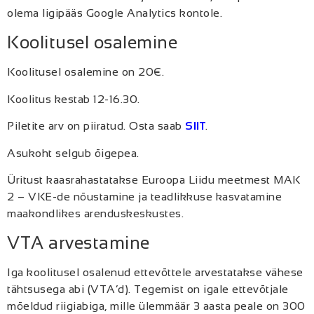
olema ligipääs Google Analytics kontole.
Koolitusel osalemine
Koolitusel osalemine on 20€.
Koolitus kestab 12-16.30.
Piletite arv on piiratud. Osta saab
SIIT
.
Asukoht selgub õigepea.
Üritust kaasrahastatakse Euroopa Liidu meetmest MAK
2 – VKE-de nõustamine ja teadlikkuse kasvatamine
maakondlikes arenduskeskustes.
VTA arvestamine
Iga koolitusel osalenud ettevõttele arvestatakse vähese
tähtsusega abi (VTA’d). Tegemist on igale ettevõtjale
mõeldud riigiabiga, mille ülemmäär 3 aasta peale on 300