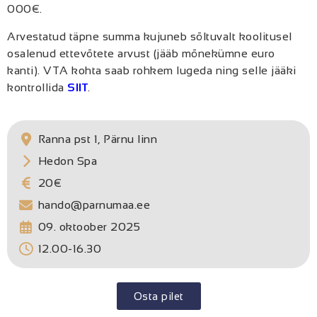
000€.
Arvestatud täpne summa kujuneb sõltuvalt koolitusel
osalenud ettevõtete arvust (jääb mõnekümne euro
kanti). VTA kohta saab rohkem lugeda ning selle jääki
kontrollida
SIIT
.
Ranna pst 1, Pärnu linn
Hedon Spa
20€
hando@parnumaa.ee
09. oktoober 2025
12.00-16.30
Osta pilet