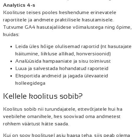
Analytics 4-s
Koolituse teises pooles keskendume erinevatele
raportitele ja andmete praktilisele kasutamisele.
Tutvume GA4 kasutajaliidese võimalustega ning õpime,
kuidas:
Leida üles kõige olulisemad raportid (nt kasutajate
käitumine, liikluse allikad, konversioonid)
Analüüsida kampaaniate ja sisu toimivust
Luua ja salvestada kohandatud raporteid
Eksportida andmeid ja jagada ülevaateid
kolleegidega
Kellele koolitus sobib?
Koolitus sobib nii turundajatele, ettevõtjatele kui ka
veebilehe omanikele, kes soovivad oma andmetest
rohkem väärtust kätte saada.
Kui on soov koolitusel asju kaasa teha, siis peab olema