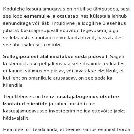
Kodulehe kasutajamugavus on kriitilise tähtsusega, sest
see loob
esmamulje ja otsustab
, kas külastaja lahkub
sekunditega või jääb. Intuitiivne ja loogiline ülesehitus
juhatab kasutaja sujuvalt soovitud tegevuseni, olgu
selleks ostu sooritamine või kontaktivõtt, kasvatades
seeläbi usaldust ja müüki.
Sellegipoolest alahinnatakse seda pidevalt
. Sageli
keskendutakse pelgalt visuaalsele disainile, eeldades,
et kaunis välimus on piisav, või arvatakse ekslikult, et
kui leht on omanikule arusaadav, on see seda ka
kliendile.
Tegelikkuses on
kehv kasutajakogemus otsetee
kaotatud klientide ja tuluni
, mistõttu on
kasutajamugavusse investeerimine iga ettevõtte jaoks
hädavajalik.
Hea meel on teada anda, et teeme Pärnus esimest korda