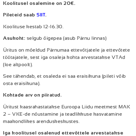
Koolitusel osalemine on 20€.
Pileteid saab
SIIT
.
Koolituse kestab 12-16.30.
Asukoht:
selgub õigepea (asub Pärnu linnas)
Üritus on mõeldud Pärnumaa ettevõtjatele ja ettevõtete
töötajatele, sest iga osaleja kohta arvestatakse VTAd
(loe altpoolt).
See tähendab, et osaleda ei saa eraisikuna (pileti võib
osta eraisikuna).
Kohtade arv on piiratud.
Üritust kaasrahastatakse Euroopa Liidu meetmest MAK
2 – VKE-de nõustamine ja teadlikkuse kasvatamine
maakondlikes arenduskeskustes.
Iga koolitusel osalenud ettevõttele arvestatakse