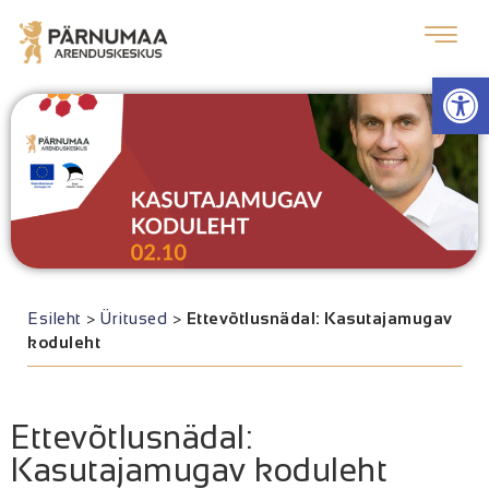
Op
Esileht
>
Üritused
>
Ettevõtlusnädal: Kasutajamugav
koduleht
Ettevõtlusnädal:
Kasutajamugav koduleht