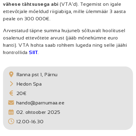
vähese tähtsusega abi
(VTA’d). Tegemist on igale
ettevõtjale mõeldud riigiabiga, mille ülemmäär 3 aasta
peale on 300 000€.
Arvestatud täpne summa kujuneb sõltuvalt koolitusel
osalenud ettevõtete arvust (jääb mõnekümne euro
kanti). VTA kohta saab rohkem lugeda ning selle jääki
kontrollida
SIIT
.
Ranna pst 1, Pärnu
Hedon Spa
20€
hando@parnumaa.ee
02. oktoober 2025
12.00-16.30