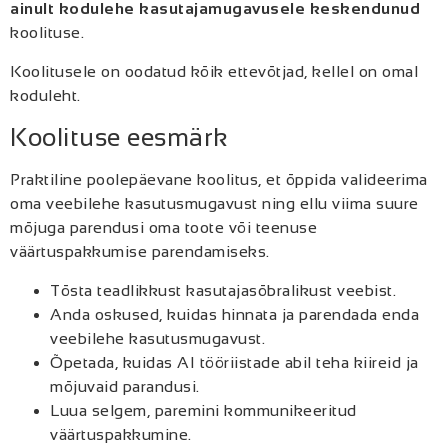
ainult kodulehe kasutajamugavusele keskendunud
koolituse.
Koolitusele on oodatud kõik ettevõtjad, kellel on omal
koduleht.
Koolituse eesmärk
Praktiline poolepäevane koolitus, et õppida valideerima
oma veebilehe kasutusmugavust ning ellu viima suure
mõjuga parendusi oma toote või teenuse
väärtuspakkumise parendamiseks.
Tõsta teadlikkust kasutajasõbralikust veebist.
Anda oskused, kuidas hinnata ja parendada enda
veebilehe kasutusmugavust.
Õpetada, kuidas AI tööriistade abil teha kiireid ja
mõjuvaid parandusi.
Luua selgem, paremini kommunikeeritud
väärtuspakkumine.