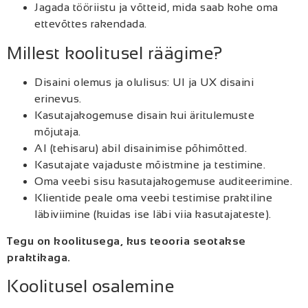
Jagada tööriistu ja võtteid, mida saab kohe oma
ettevõttes rakendada.
Millest koolitusel räägime?
Disaini olemus ja olulisus: UI ja UX disaini
erinevus.
Kasutajakogemuse disain kui äritulemuste
mõjutaja.
AI (tehisaru) abil disainimise põhimõtted.
Kasutajate vajaduste mõistmine ja testimine.
Oma veebi sisu kasutajakogemuse auditeerimine.
Klientide peale oma veebi testimise praktiline
läbiviimine (kuidas ise läbi viia kasutajateste).
Tegu on koolitusega, kus teooria seotakse
praktikaga.
Koolitusel osalemine