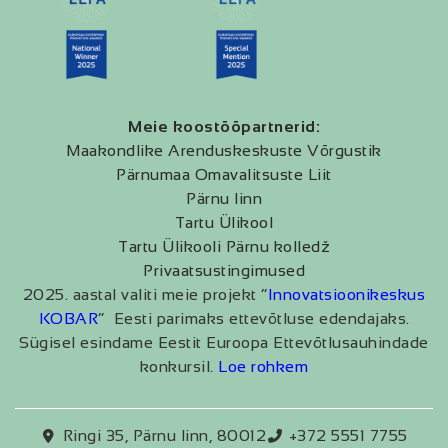
Meie koostööpartnerid:
Maakondlike Arenduskeskuste Võrgustik
Pärnumaa Omavalitsuste Liit
Pärnu linn
Tartu Ülikool
Tartu Ülikooli Pärnu kolledž
Privaatsustingimused
2025. aastal valiti meie projekt “
Innovatsioonikeskus
KOBAR
” Eesti parimaks ettevõtluse edendajaks.
Sügisel esindame Eestit Euroopa Ettevõtlusauhindade
konkursil.
Loe rohkem
Ringi 35, Pärnu linn, 80012
+372 5551 7755