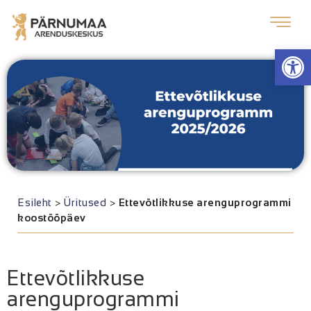
Op
Esileht
>
Üritused
>
Ettevõtlikkuse arenguprogrammi
koostööpäev
Ettevõtlikkuse
arenguprogrammi