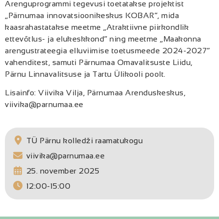
Arenguprogrammi tegevusi toetatakse projektist
„Pärnumaa innovatsioonikeskus KOBAR”, mida
kaasrahastatakse meetme „Atraktiivne piirkondlik
ettevõtlus- ja elukeskkond” ning meetme „Maakonna
arengustrateegia elluviimise toetusmeede 2024-2027”
vahenditest, samuti Pärnumaa Omavalitsuste Liidu,
Pärnu Linnavalitsuse ja Tartu Ülikooli poolt.
Lisainfo: Viivika Vilja, Pärnumaa Arenduskeskus,
viivika@parnumaa.ee
TÜ Pärnu kolledži raamatukogu
viivika@parnumaa.ee
25. november 2025
12:00-15:00