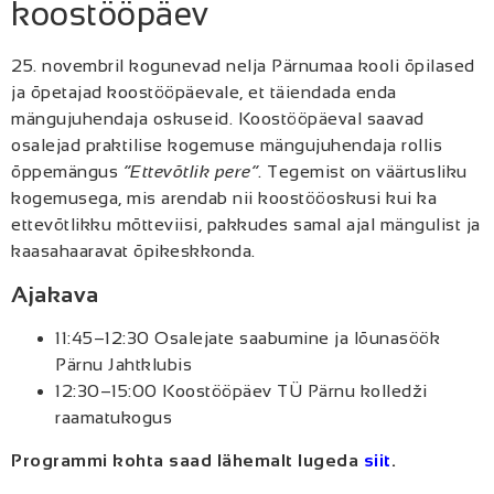
koostööpäev
25. novembril kogunevad nelja Pärnumaa kooli õpilased
ja õpetajad koostööpäevale, et täiendada enda
mängujuhendaja oskuseid. Koostööpäeval saavad
osalejad praktilise kogemuse mängujuhendaja rollis
õppemängus
“Ettevõtlik pere”
. Tegemist on väärtusliku
kogemusega, mis arendab nii koostööoskusi kui ka
ettevõtlikku mõtteviisi, pakkudes samal ajal mängulist ja
kaasahaaravat õpikeskkonda.
Ajakava
11:45–12:30 Osalejate saabumine ja lõunasöök
Pärnu Jahtklubis
12:30–15:00 Koostööpäev TÜ Pärnu kolledži
raamatukogus
Programmi kohta saad lähemalt lugeda
siit
.