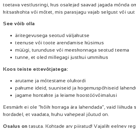
toetava vestlusringi, kus osalejad saavad jagada mõnda o
kitsaskohta või mõtet, mis parasjagu vajab selgust või uut
See võib olla
äritegevusega seotud väljakutse
teenuse või toote arendamise küsimus
müügi, turunduse või meeskonnaga seotud teema
tunne, et oled millegagi justkui ummikus
Koos teiste ettevõtjatega:
arutame ja mõtestame olukordi
pakume ideid, suuniseid ja kogemuspõhiseid lahend
jagame kontakte ja leiame koostöövõimalusi
Eesmärk ei ole “kõik korraga ära lahendada”, vaid liikuda
kordadel, et vaadata, kuhu vahepeal jõutud on.
Osalus on
tasuta. Kohtade arv piiratud! Vajalik eelnev re