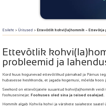
Esileht
>
Üritused
>
Ettevõtlik kohvi(la)hommik – Ettevõtj
Ettevõtlik kohvi(la)ho
probleemid ja lahend
Kord kuus kogunevad ettevõtlikud pärnakad ja Pärnus teg
hubasesse keskkonda, et jagada kogemusi, mõelda koos ja 
Seekord on ettevõtjatele suuantud kohvi(la)hommik veidi 
fookusesinejat.
Fookuses oled sina ja teised osalejad.
Hommik algab Kohvila kohvi ja värskete saiakeste saatel ü