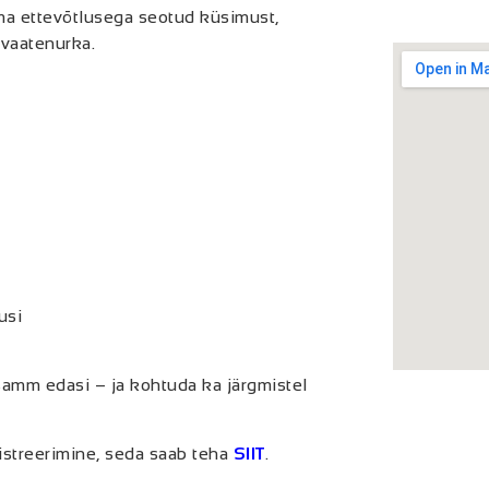
ma ettevõtlusega seotud küsimust,
 vaatenurka.
usi
 samm edasi – ja kohtuda ka järgmistel
gistreerimine, seda saab teha
SIIT
.