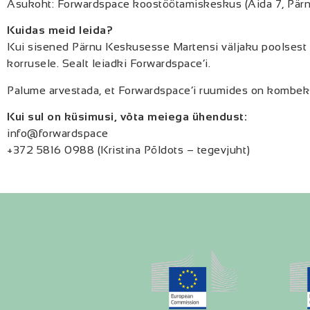
Asukoht: Forwardspace koostöötamiskeskus (Aida 7, Pärn
Kuidas meid leida?
Kui sisened Pärnu Keskusesse Martensi väljaku poolsest uks
korrusele. Sealt leiadki Forwardspace’i.
Palume arvestada, et Forwardspace’i ruumides on kombeks 
Kui sul on küsimusi, võta meiega ühendust:
info@forwardspace
+372 5816 0988 (Kristina Põldots – tegevjuht)