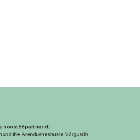
e koostööpartnerid:
kondlike Arenduskeskuste Võrgustik