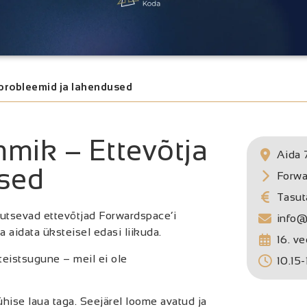
a probleemid ja lahendused
mmik – Ettevõtja
Aida 
used
Forwa
Tasut
utsevad ettevõtjad Forwardspace’i
info@
aidata üksteisel edasi liikuda.
16. v
teistsugune – meil ei ole
10.15-
hise laua taga. Seejärel loome avatud ja