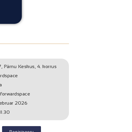
7, Pärnu Keskus, 4. korrus
rdspace
a
forwardspace
eebruar 2026
11.30
Registreeru