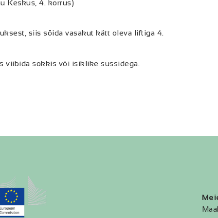
u Keskus, 4. korrus)
est, siis sõida vasakut kätt oleva liftiga 4.
viibida sokkis või isiklike sussidega.
Mei
Maa