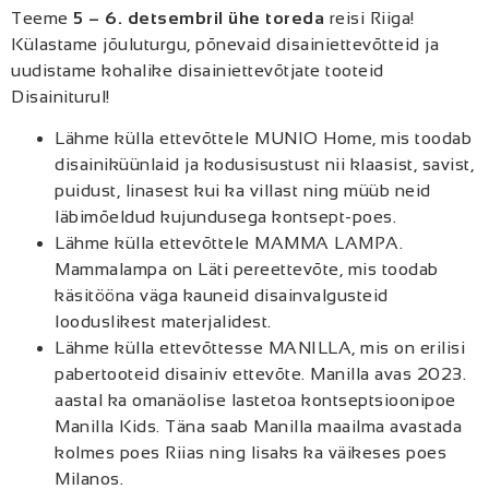
Teeme
5 – 6. detsembril ühe toreda
reisi Riiga!
Külastame jõuluturgu, põnevaid disainiettevõtteid ja
uudistame kohalike disainiettevõtjate tooteid
Disainiturul!
Lähme külla ettevõttele MUNIO Home, mis toodab
disainiküünlaid ja kodusisustust nii klaasist, savist,
puidust, linasest kui ka villast ning müüb neid
läbimõeldud kujundusega kontsept-poes.
Lähme külla ettevõttele MAMMA LAMPA.
Mammalampa on Läti pereettevõte, mis toodab
käsitööna väga kauneid disainvalgusteid
looduslikest materjalidest.
Lähme külla ettevõttesse MANILLA, mis on erilisi
pabertooteid disainiv ettevõte. Manilla avas 2023.
aastal ka omanäolise lastetoa kontseptsioonipoe
Manilla Kids. Täna saab Manilla maailma avastada
kolmes poes Riias ning lisaks ka väikeses poes
Milanos.