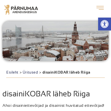
Op
Esileht
>
Üritused
>
disainiKOBAR läheb Riiga
disainiKOBAR läheb Riiga
Ahoi disainiettevõtjad ja disainist huvitatud ettevõtjad!