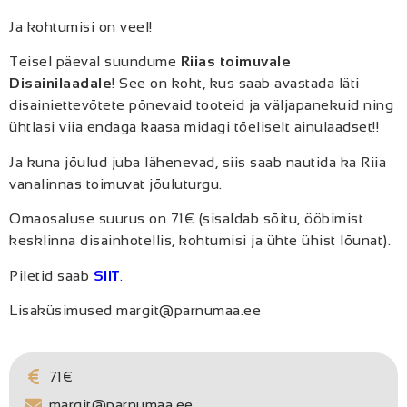
Ja kohtumisi on veel!
Teisel päeval suundume
Riias toimuvale
Disainilaadale
! See on koht, kus saab avastada läti
disainiettevõtete põnevaid tooteid ja väljapanekuid ning
ühtlasi viia endaga kaasa midagi tõeliselt ainulaadset!!
Ja kuna jõulud juba lähenevad, siis saab nautida ka Riia
vanalinnas toimuvat jõuluturgu.
Omaosaluse suurus on 71€ (sisaldab sõitu, ööbimist
kesklinna disainhotellis, kohtumisi ja ühte ühist lõunat).
Piletid saab
SIIT
.
Lisaküsimused margit@parnumaa.ee
71€
margit@parnumaa.ee