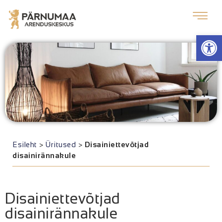
Op
Esileht
>
Üritused
>
Disainiettevõtjad
disainirännakule
Disainiettevõtjad
disainirännakule