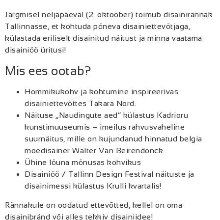
Järgmisel neljapäeval (2. oktoober) toimub disainirännak
Tallinnasse, et kohtuda põneva disainiettevõtjaga,
külastada eriliselt disainitud näitust ja minna vaatama
disainiöö üritusi!
Mis ees ootab?
Hommikukohv ja kohtumine inspireerivas
disainiettevõttes Takara Nord.
Näituse „Naudingute aed“ külastus Kadrioru
kunstimuuseumis – imeilus rahvusvaheline
suurnäitus, mille on kujundanud hinnatud belgia
moedisainer Walter Van Beirendonck
Ühine lõuna mõnusas kohvikus
Disainiöö / Tallinn Design Festival näituste ja
disainimessi külastus Krulli kvartalis!
Rännakule on oodatud ettevõtted, kellel on oma
disainibränd või alles tekkiv disainiidee!