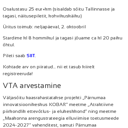
Osalustasu 25 eur+km (sisaldab sõitu Tallinnasse ja
tagasi, näitusepiletit, kohvikuskäiku)
Üritus toimub: neljapäeval, 2. oktoobril
Stardime kl 8 hommikul ja tagasi jõuame ca kl 20 paiku
õhtul.
Pileti saab
SIIT
.
Kohtade arv on piiratud… nii et tasub kiirelt
registreeruda!
VTA arvestamine
Väljasõitu kaasrahastatakse projekti „Pärnumaa
innovatsioonikeskus KOBAR” meetme „Atraktiivne
piirkondlik ettevõtlus- ja elukeskkond” ning meetme
„Maakonna arengustrateegia elluviimise toetusmeede
2024-2027” vahenditest, samuti Pärnumaa