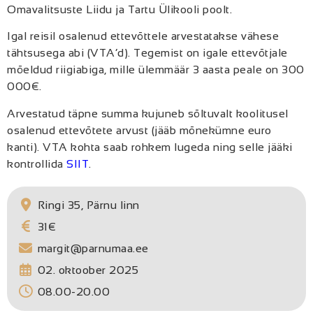
Omavalitsuste Liidu ja Tartu Ülikooli poolt.
Igal reisil osalenud ettevõttele arvestatakse vähese
tähtsusega abi (VTA’d). Tegemist on igale ettevõtjale
mõeldud riigiabiga, mille ülemmäär 3 aasta peale on 300
000€.
Arvestatud täpne summa kujuneb sõltuvalt koolitusel
osalenud ettevõtete arvust (jääb mõnekümne euro
kanti). VTA kohta saab rohkem lugeda ning selle jääki
kontrollida
SIIT
.
Ringi 35, Pärnu linn
31€
margit@parnumaa.ee
02. oktoober 2025
08.00-20.00