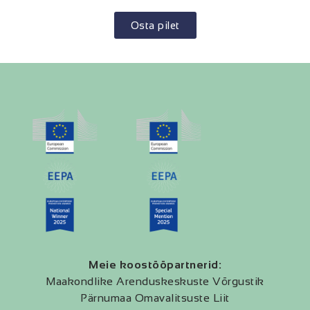
Osta pilet
Meie koostööpartnerid:
Maakondlike Arenduskeskuste Võrgustik
Pärnumaa Omavalitsuste Liit