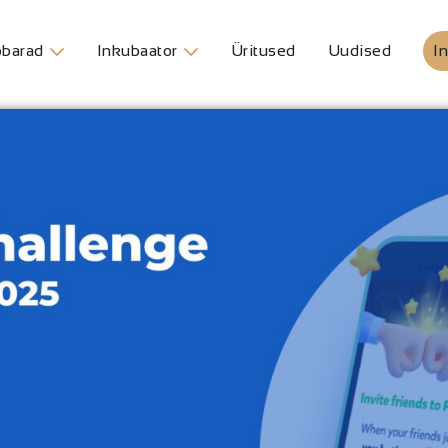
barad
Inkubaator
Üritused
Uudised
In