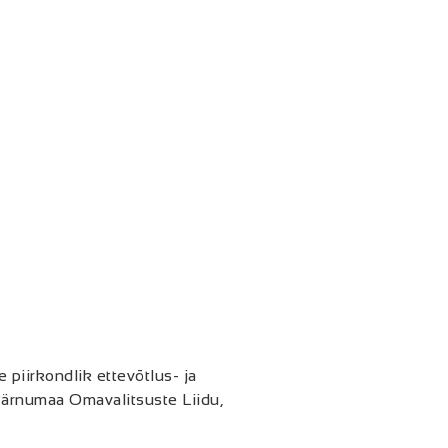
iirkondlik ettevõtlus- ja
ärnumaa Omavalitsuste Liidu,