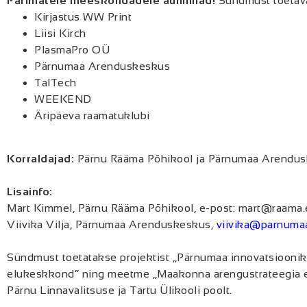
Parimatele meeskondadele auhinnad!
Sündmust toetav
Kirjastus WW Print
Liisi Kirch
PlasmaPro OÜ
Pärnumaa Arenduskeskus
TalTech
WEEKEND
Äripäeva raamatuklubi
Korraldajad:
Pärnu Rääma Põhikool ja Pärnumaa Arendus
Lisainfo:
Mart Kimmel, Pärnu Rääma Põhikool, e-post: mart@raama.
Viivika Vilja, Pärnumaa Arenduskeskus,
viivika@parnuma
Sündmust toetatakse projektist „Pärnumaa innovatsioonik
elukeskkond” ning meetme „Maakonna arengustrateegia e
Pärnu Linnavalitsuse ja Tartu Ülikooli poolt.