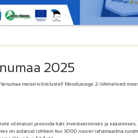
ärnumaa 2025
Pärnumaa meistrivõistlustel! Moodustage 2-liikmelised mee
.
le võimalust proovida kätt investeerimises ja säästmises, 
, kes on aidanud rohkem kui 3000 noorel rahamaailma tun