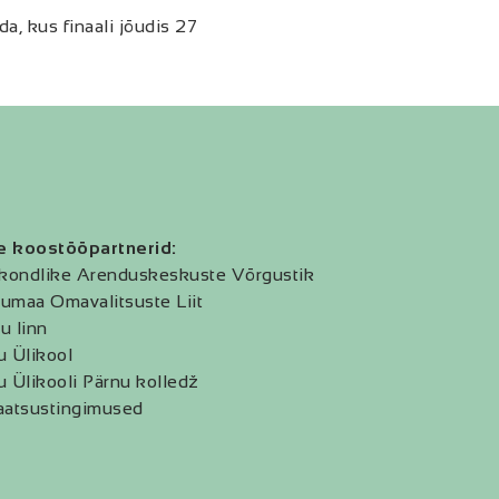
, kus finaali jõudis 27
e koostööpartnerid:
kondlike Arenduskeskuste Võrgustik
umaa Omavalitsuste Liit
u linn
u Ülikool
u Ülikooli Pärnu kolledž
aatsustingimused