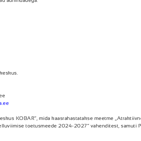
ad auhindadega:
keskus.
ee
a.ee
eskus KOBAR”, mida kaasrahastatakse meetme „Atraktiivne p
lluviimise toetusmeede 2024-2027” vahenditest, samuti P