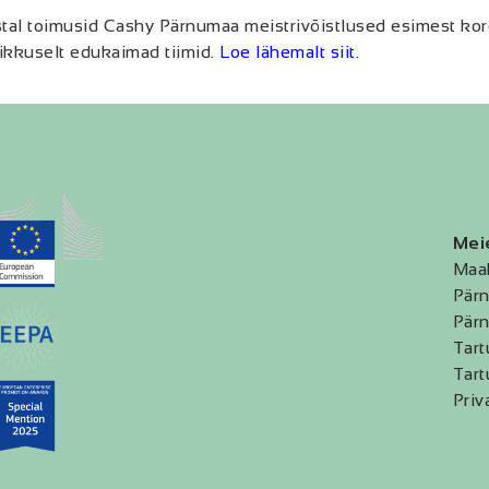
tal toimusid Cashy Pärnumaa meistrivõistlused esimest korda
likkuselt edukaimad tiimid.
Loe lähemalt siit.
Mei
Maa
Pärn
Pärn
Tart
Tart
Priv