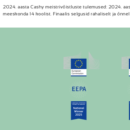
2024. aasta Cashy meistrivõistluste tulemused: 2024. aas
meeskonda 14 koolist. Finaalis selgusid rahaliselt ja õnne