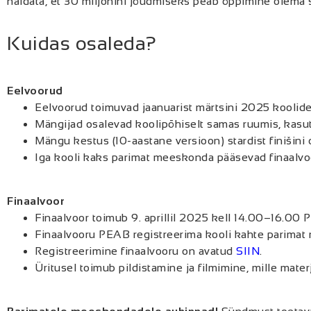
näidata, et 30 miljonini jõudmiseks peab õppimine olema 
Kuidas osaleda?
Eelvoorud
Eelvoorud toimuvad jaanuarist märtsini 2025 koolide
Mängijad osalevad koolipõhiselt samas ruumis, kasut
Mängu kestus (10-aastane versioon) stardist finišini 
Iga kooli kaks parimat meeskonda pääsevad finaalvo
Finaalvoor
Finaalvoor toimub 9. aprillil 2025 kell 14.00–16.00 
Finaalvooru PEAB registreerima kooli kahte parim
Registreerimine finaalvooru on avatud
SIIN
.
Üritusel toimub pildistamine ja filmimine, mille ma