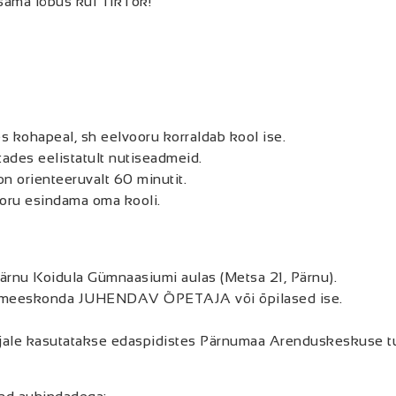
sama lõbus kui TikTok!
s kohapeal, sh eelvooru korraldab kool ise.
ades eelistatult nutiseadmeid.
on orienteeruvalt 60 minutit.
oru esindama oma kooli.
Pärnu Koidula Gümnaasiumi aulas (Metsa 21, Pärnu).
at meeskonda JUHENDAV ÕPETAJA või õpilased ise.
terjale kasutatakse edaspidistes Pärnumaa Arenduskeskuse t