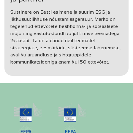
Sustinere on Eesti esimene ja suurim ESG ja
jätkusuutlikkuse nõustamisagentuur. Marko on
tegelenud ettevõtete keskkonna- ja sotsaalsete
mõju ning vastutustundliku juhtimise teemadega
15 aastat. Ta on aidanud neil teemadel
strateegiate, eesmärkide, süsteemse lähenemise,
avaliku aruandluse ja sihtgruppidele
kommunikatsiooniga enam kui 50 ettevõtet.