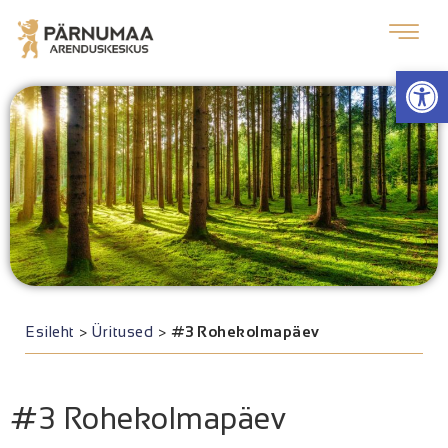
Op
Esileht
>
Üritused
>
#3 Rohekolmapäev
#3 Rohekolmapäev