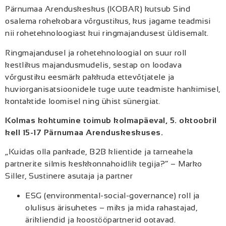
Pärnumaa Arenduskeskus (KOBAR) kutsub Sind
osalema rohekobara võrgustikus, kus jagame teadmisi
nii rohetehnoloogiast kui ringmajandusest üldisemalt.
Ringmajandusel ja rohetehnoloogial on suur roll
kestlikus majandusmudelis, sestap on loodava
võrgustiku eesmärk pakkuda ettevõtjatele ja
huviorganisatsioonidele tuge uute teadmiste hankimisel,
kontaktide loomisel ning ühist sünergiat.
Kolmas kohtumine toimub kolmapäeval, 5. oktoobril
kell 15-17 Pärnumaa Arenduskeskuses.
„Kuidas olla pankade, B2B klientide ja tarneahela
partnerite silmis keskkonnahoidlik tegija?“ – Marko
Siller, Sustinere asutaja ja partner
ESG (environmental-social-governance) roll ja
olulisus ärisuhetes – miks ja mida rahastajad,
ärikliendid ja koostööpartnerid ootavad.