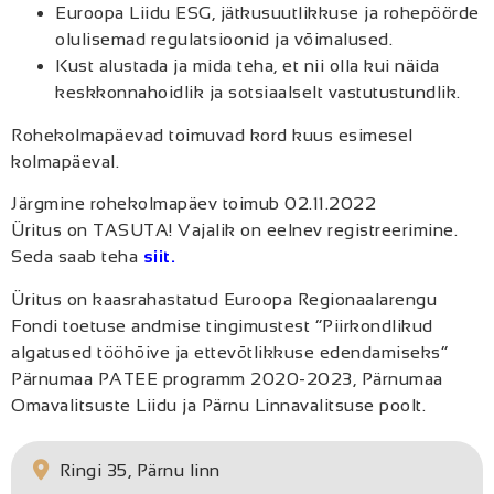
Euroopa Liidu ESG, jätkusuutlikkuse ja rohepöörde
olulisemad regulatsioonid ja võimalused.
Kust alustada ja mida teha, et nii olla kui näida
keskkonnahoidlik ja sotsiaalselt vastutustundlik.
Rohekolmapäevad toimuvad kord kuus esimesel
kolmapäeval.
Järgmine rohekolmapäev toimub 02.11.2022
Üritus on TASUTA! Vajalik on eelnev registreerimine.
Seda saab teha
siit.
Üritus on kaasrahastatud Euroopa Regionaalarengu
Fondi toetuse andmise tingimustest “Piirkondlikud
algatused tööhõive ja ettevõtlikkuse edendamiseks”
Pärnumaa PATEE programm 2020-2023, Pärnumaa
Omavalitsuste Liidu ja Pärnu Linnavalitsuse poolt.
Ringi 35, Pärnu linn