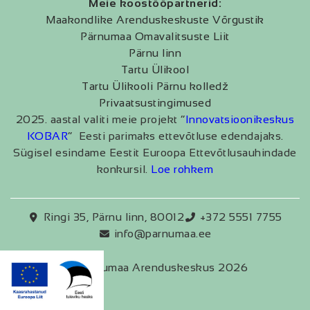
Meie koostööpartnerid:
Maakondlike Arenduskeskuste Võrgustik
Pärnumaa Omavalitsuste Liit
Pärnu linn
Tartu Ülikool
Tartu Ülikooli Pärnu kolledž
Privaatsustingimused
2025. aastal valiti meie projekt “
Innovatsioonikeskus
KOBAR
” Eesti parimaks ettevõtluse edendajaks.
Sügisel esindame Eestit Euroopa Ettevõtlusauhindade
konkursil.
Loe rohkem
Ringi 35, Pärnu linn, 80012
+372 5551 7755
info@parnumaa.ee
Pärnumaa Arenduskeskus 2026