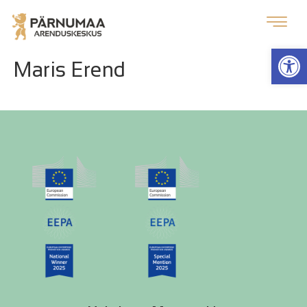
Op
Maris Erend