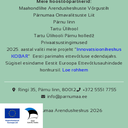
Meie koostööpartnerid:
Maakondlike Arenduskeskuste Võrgustik
Pärnumaa Omavalitsuste Liit
Pärnu linn
Tartu Ülikool
Tartu Ülikooli Pärnu kolledž
Privaatsustingimused
2025. aastal valiti meie projekt “
Innovatsioonikeskus
KOBAR
” Eesti parimaks ettevõtluse edendajaks.
Sügisel esindame Eestit Euroopa Ettevõtlusauhindade
konkursil.
Loe rohkem
Ringi 35, Pärnu linn, 80012
+372 5551 7755
info@parnumaa.ee
Pärnumaa Arenduskeskus 2026