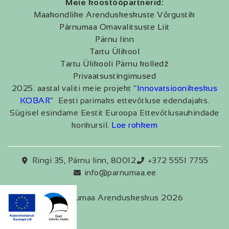
Meie koostööpartnerid:
Maakondlike Arenduskeskuste Võrgustik
Pärnumaa Omavalitsuste Liit
Pärnu linn
Tartu Ülikool
Tartu Ülikooli Pärnu kolledž
Privaatsustingimused
2025. aastal valiti meie projekt “
Innovatsioonikeskus
KOBAR
” Eesti parimaks ettevõtluse edendajaks.
Sügisel esindame Eestit Euroopa Ettevõtlusauhindade
konkursil.
Loe rohkem
Ringi 35, Pärnu linn, 80012
+372 5551 7755
info@parnumaa.ee
Pärnumaa Arenduskeskus 2026