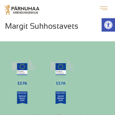
Op
Margit Suhhostavets