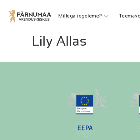
Millega tegeleme?
Teemako
Lily Allas