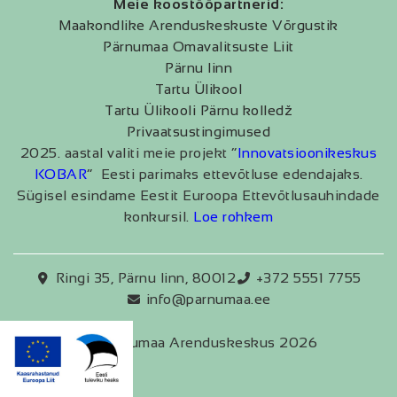
Meie koostööpartnerid:
Maakondlike Arenduskeskuste Võrgustik
Pärnumaa Omavalitsuste Liit
Pärnu linn
Tartu Ülikool
Tartu Ülikooli Pärnu kolledž
Privaatsustingimused
2025. aastal valiti meie projekt “
Innovatsioonikeskus
KOBAR
” Eesti parimaks ettevõtluse edendajaks.
Sügisel esindame Eestit Euroopa Ettevõtlusauhindade
konkursil.
Loe rohkem
Ringi 35, Pärnu linn, 80012
+372 5551 7755
info@parnumaa.ee
Pärnumaa Arenduskeskus 2026